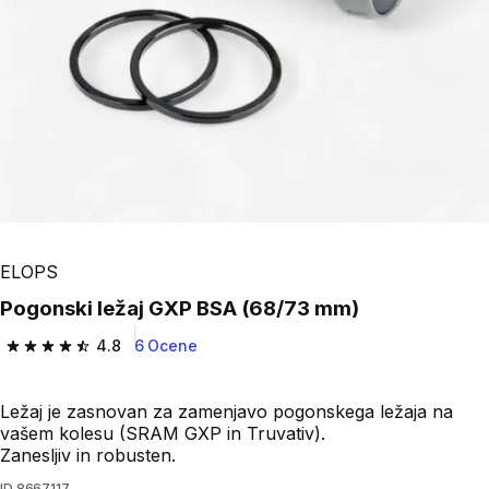
ELOPS
Pogonski ležaj GXP BSA (68/73 mm)
4.8
6 Ocene
4.8 od 5 zvezdic from 6 ocene
Ležaj je zasnovan za zamenjavo pogonskega ležaja na
vašem kolesu (SRAM GXP in Truvativ).
Zanesljiv in robusten.
ID
8667117