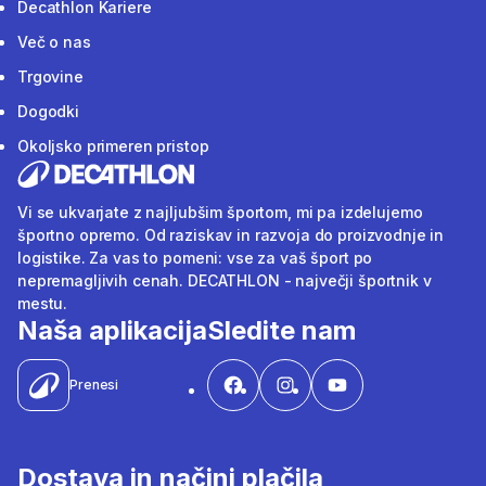
Decathlon Kariere
Več o nas
Trgovine
Dogodki
Okoljsko primeren pristop
Vi se ukvarjate z najljubšim športom, mi pa izdelujemo
športno opremo. Od raziskav in razvoja do proizvodnje in
logistike. Za vas to pomeni: vse za vaš šport po
nepremagljivih cenah. DECATHLON - največji športnik v
mestu.
Naša aplikacija
Sledite nam
Prenesi
Dostava in načini plačila