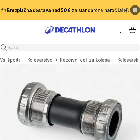
📦
Brezplačna dostava nad 50 €
za standardna naročila! 📦
Meni
Moj
Odpri iskanje
Domov
Vsi športi
Kolesarstvo
Rezervni deli za kolesa
Kolesarski