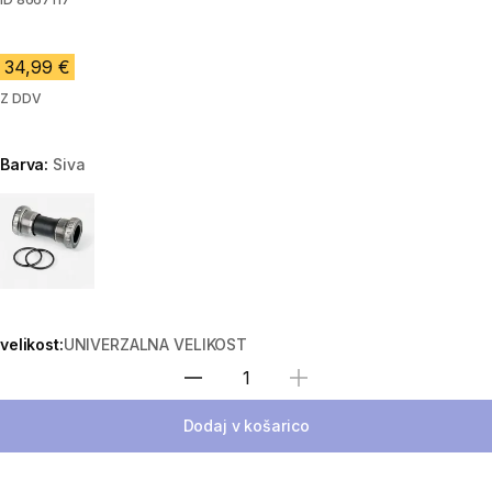
34,99 €
Z DDV
Barva:
Siva
Choose a variant
velikost:
UNIVERZALNA VELIKOST
Izberite količino
Dodaj v košarico