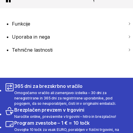
Funkcije
Uporaba in nega
Tehnične lastnosti
365 dni za brezskrbno vračilo
Omogočamo vračilo ali zamenjavo izdelka – 30 dni za
neregistrirane in 365 dni za registrirane uporabnike, pod
pogojem, da so neuporabljeni, čisti in v originalni embalaži.
Brezplačen prevzem v trgovini
Naročite online, prevzemite v trgovini – hitro in brezplačno!
Program zvestobe – 1 € = 10 točk
Osvojite 10 točk za vsak EURO, porabljen v fizični trgovini, na