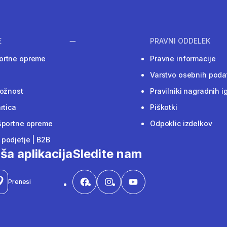
E
PRAVNI ODDELEK
ortne opreme
Pravne informacije
Varstvo osebnih poda
ložnost
Pravilniki nagradnih i
rtica
Piškotki
športne opreme
Odpoklic izdelkov
podjetje | B2B
ša aplikacija
Sledite nam
Prenesi