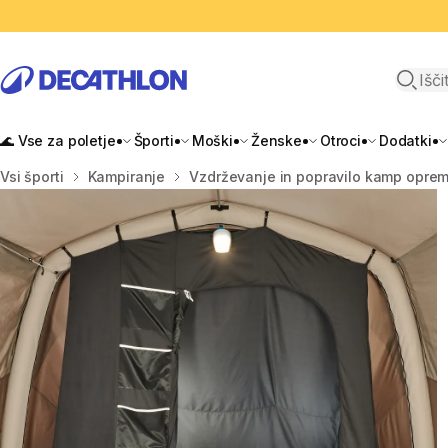
Odpri i
🌊 Vse za poletje
Športi
Moški
Ženske
Otroci
Dodatki
Domov
Vsi športi
Kampiranje
Vzdrževanje in popravilo kamp opre