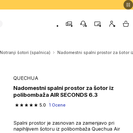
Trgovine
Podporo strankam
Program zvestob
Moj račun
Moj
Notranji šotori (spalnica)
Nadomestni spalni prostor za šotor
QUECHUA
Nadomestni spalni prostor za šotor iz
polibombaža AIR SECONDS 6.3
5.0
1 Ocene
5.0 od 5 zvezdic from 1 ocene
Spalni prostor je zasnovan za zamenjavo pri
napihljivem šotoru iz polibombaža Quechua Air