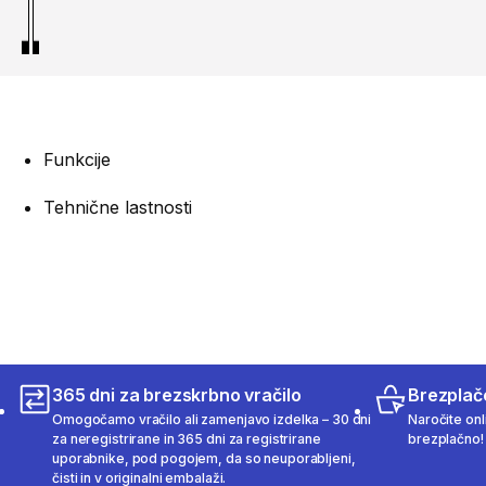
Funkcije
Tehnične lastnosti
365 dni za brezskrbno vračilo
Brezplač
Omogočamo vračilo ali zamenjavo izdelka – 30 dni
Naročite onli
za neregistrirane in 365 dni za registrirane
brezplačno!
uporabnike, pod pogojem, da so neuporabljeni,
čisti in v originalni embalaži.