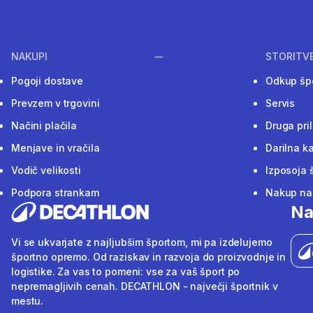
NAKUPI
STORITV
Pogoji dostave
Odkup šp
Prevzem v trgovini
Servis
Načini plačila
Druga pri
Menjave in vračila
Darilna ka
Vodič velikosti
Izposoja 
Podpora strankam
Nakup na 
Na
Vi se ukvarjate z najljubšim športom, mi pa izdelujemo
športno opremo. Od raziskav in razvoja do proizvodnje in
logistike. Za vas to pomeni: vse za vaš šport po
nepremagljivih cenah. DECATHLON - največji športnik v
mestu.