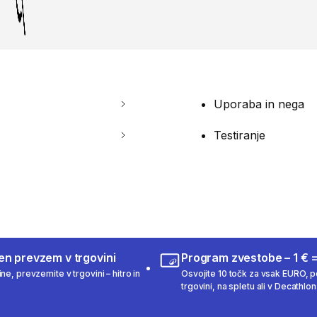
Uporaba in nega
Testiranje
en prevzem v trgovini
Program zvestobe – 1 € =
ne, prevzemite v trgovini – hitro in
Osvojite 10 točk za vsak EURO, po
trgovini, na spletu ali v Decathlon 