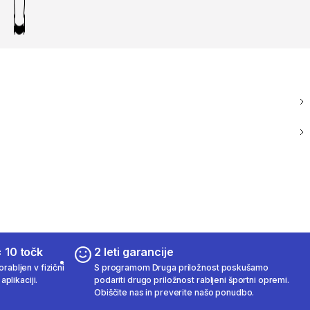
 10 točk
2 leti garancije
rabljen v fizični
S programom Druga priložnost poskušamo
aplikaciji.
podariti drugo priložnost rabljeni športni opremi.
Obiščite nas in preverite našo ponudbo.