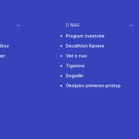
O NAS
Program zvestobe
tkov
Decathlon Kariere
ger
Več o nas
Trgovine
Dogodki
Okoljsko primeren pristop