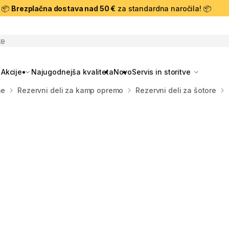
📦
Brezplačna dostava nad 50 €
za standardna naročila! 📦
skanje
Akcije
Najugodnejša kvaliteta
Novo
Servis in storitve
me
Rezervni deli za kamp opremo
Rezervni deli za šotore