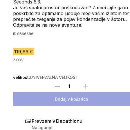
Seconds 6.3.
Je vaš spalni prostor poškodovan? Zamenjajte ga in
poskrbite za optimalno udobje med vašim izletom ter
preprečite tveganje za pojav kondenzacije v šotoru.
Odpravite se na nove avanture!
ID
8666686
119,99 €
Z DDV
velikost:
UNIVERZALNA VELIKOST
Izberite količino
Dodaj v košarico
Prevzem v Decathlonu
Nalaganje