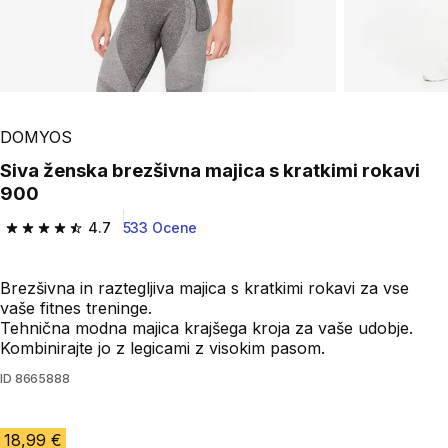
Play Video
DOMYOS
Siva ženska brezšivna majica s kratkimi rokavi
900
4.7
533 Ocene
4.7 od 5 zvezdic from 533 ocene
Brezšivna in raztegljiva majica s kratkimi rokavi za vse
vaše fitnes treninge.
Tehnična modna majica krajšega kroja za vaše udobje.
Kombinirajte jo z legicami z visokim pasom.
ID
8665888
18,99 €