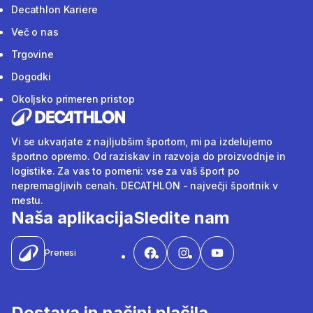
Decathlon Kariere
Več o nas
Trgovine
Dogodki
Okoljsko primeren pristop
Vi se ukvarjate z najljubšim športom, mi pa izdelujemo
športno opremo. Od raziskav in razvoja do proizvodnje in
logistike. Za vas to pomeni: vse za vaš šport po
nepremagljivih cenah. DECATHLON - največji športnik v
mestu.
Naša aplikacija
Sledite nam
Prenesi
Dostava in načini plačila