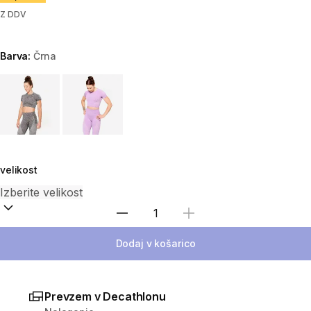
Z DDV
Barva:
Črna
Choose a variant
velikost
Izberite količino
Dodaj v košarico
Prevzem v Decathlonu