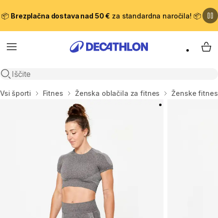
📦
Brezplačna dostava nad 50 €
za standardna naročila! 📦
Meni
Moj
Odpri iskanje
Domov
Vsi športi
Fitnes
Ženska oblačila za fitnes
Ženske fitnes