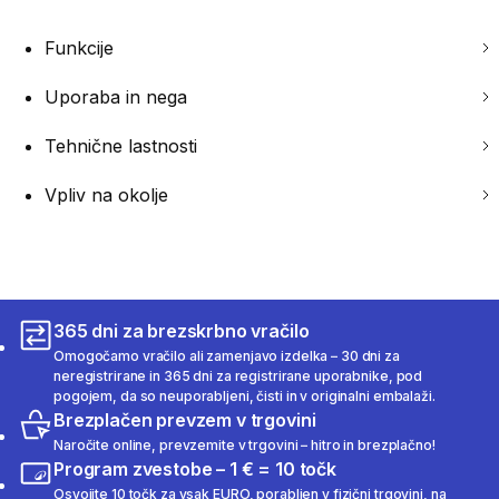
Funkcije
Uporaba in nega
Tehnične lastnosti
Vpliv na okolje
365 dni za brezskrbno vračilo
Omogočamo vračilo ali zamenjavo izdelka – 30 dni za
neregistrirane in 365 dni za registrirane uporabnike, pod
pogojem, da so neuporabljeni, čisti in v originalni embalaži.
Brezplačen prevzem v trgovini
Naročite online, prevzemite v trgovini – hitro in brezplačno!
Program zvestobe – 1 € = 10 točk
Osvojite 10 točk za vsak EURO, porabljen v fizični trgovini, na