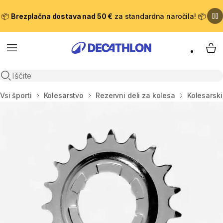
📦
Brezplačna dostava nad 50 €
za standardna naročila! 📦
Meni
Moj
Odpri iskanje
Domov
Vsi športi
Kolesarstvo
Rezervni deli za kolesa
Kolesarski