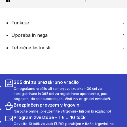
Funkcije
Uporaba in nega
Tehnične lastnosti
365 dni za brezskrbno vračilo
Omogočamo vračilo ali zamenjavo izdelka – 30 dni za
neregistrirane in 365 dni za registrirane uporabnike, pod
pogojem, da so neuporabljeni, čisti in v originalni embalaži.
Brezplačen prevzem v trgovini
Naročite online, prevzemite v trgovini – hitro in brezplačno!
Program zvestobe – 1 € = 10 točk
Osvojite 10 točk za vsak EURO, porabljen v fizični trgovini, na