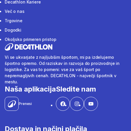
Decathlon Kariere
Več o nas
Trgovine
Dogodki
Okoljsko primeren pristop
Vi se ukvarjate z najljubšim športom, mi pa izdelujemo
športno opremo. Od raziskav in razvoja do proizvodnje in
logistike. Za vas to pomeni: vse za vaš šport po
nepremagljivih cenah. DECATHLON - največji športnik v
mestu.
Naša aplikacija
Sledite nam
Prenesi
Dostava in načini plačila