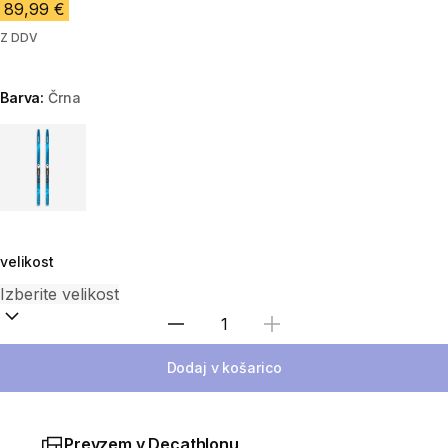
89,99 €
Z DDV
Barva:
Črna
Choose a variant
velikost
Izberite količino
Dodaj v košarico
Prevzem v Decathlonu