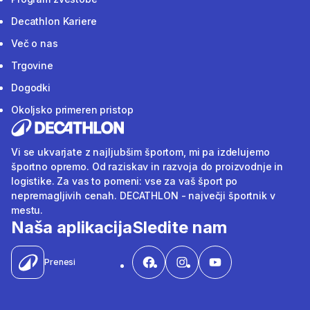
Decathlon Kariere
Več o nas
Trgovine
Dogodki
Okoljsko primeren pristop
Vi se ukvarjate z najljubšim športom, mi pa izdelujemo
športno opremo. Od raziskav in razvoja do proizvodnje in
logistike. Za vas to pomeni: vse za vaš šport po
nepremagljivih cenah. DECATHLON - največji športnik v
mestu.
Naša aplikacija
Sledite nam
Prenesi