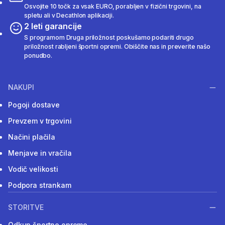
Osvojite 10 točk za vsak EURO, porabljen v fizični trgovini, na
spletu ali v Decathlon aplikaciji.
2 leti garancije
S programom Druga priložnost poskušamo podariti drugo
priložnost rabljeni športni opremi. Obiščite nas in preverite našo
ponudbo.
NAKUPI
Pogoji dostave
Prevzem v trgovini
Načini plačila
Menjave in vračila
Vodič velikosti
Podpora strankam
STORITVE
Odkup športne opreme