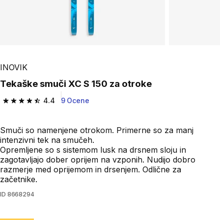
INOVIK
Tekaške smuči XC S 150 za otroke
4.4
9 Ocene
4.4 od 5 zvezdic from 9 ocene
Smuči so namenjene otrokom. Primerne so za manj
intenzivni tek na smučeh.
Opremljene so s sistemom lusk na drsnem sloju in
zagotavljajo dober oprijem na vzponih. Nudijo dobro
razmerje med oprijemom in drsenjem. Odlične za
začetnike.
ID
8668294