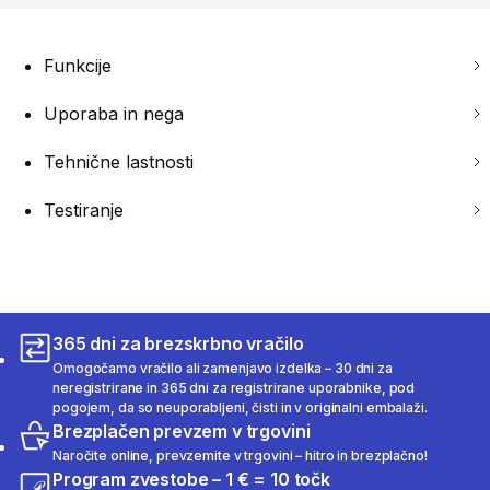
Funkcije
Uporaba in nega
Tehnične lastnosti
Testiranje
365 dni za brezskrbno vračilo
Omogočamo vračilo ali zamenjavo izdelka – 30 dni za
neregistrirane in 365 dni za registrirane uporabnike, pod
pogojem, da so neuporabljeni, čisti in v originalni embalaži.
Brezplačen prevzem v trgovini
Naročite online, prevzemite v trgovini – hitro in brezplačno!
Program zvestobe – 1 € = 10 točk