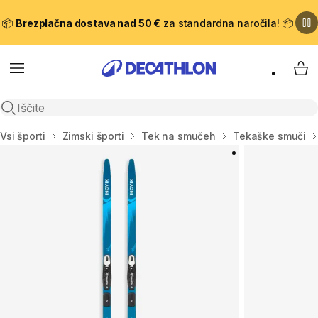
📦
Brezplačna dostava nad 50 €
za standardna naročila! 📦
Meni
Moj
Odpri iskanje
Domov
Vsi športi
Zimski športi
Tek na smučeh
Tekaške smuči