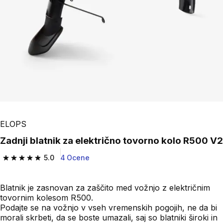
ELOPS
Zadnji blatnik za električno tovorno kolo R500 V2
5.0
4 Ocene
5.0 od 5 zvezdic from 4 ocene
Blatnik je zasnovan za zaščito med vožnjo z električnim
tovornim kolesom R500.
Podajte se na vožnjo v vseh vremenskih pogojih, ne da bi
morali skrbeti, da se boste umazali, saj so blatniki široki in