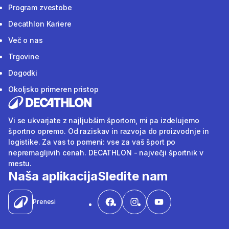
Program zvestobe
Decathlon Kariere
Več o nas
Trgovine
Dogodki
Okoljsko primeren pristop
Vi se ukvarjate z najljubšim športom, mi pa izdelujemo
športno opremo. Od raziskav in razvoja do proizvodnje in
logistike. Za vas to pomeni: vse za vaš šport po
nepremagljivih cenah. DECATHLON - največji športnik v
mestu.
Naša aplikacija
Sledite nam
Prenesi