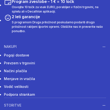
Program zvestobe – 1 € = 10 točk
Osvojite 10 točk za vsak EURO, porabljen v fizični trgovini, na
spletu ali v Decathlon aplikaciji.
2 leti garancije
S programom Druga priložnost poskušamo podariti drugo
priložnost rabljeni športni opremi. Obiščite nas in preverite našo
ponudbo.
NAKUPI
Pogoji dostave
Prevzem v trgovini
Načini plačila
Menjave in vračila
Vodič velikosti
Podpora strankam
STORITVE