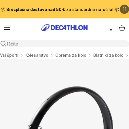
📦
Brezplačna dostava nad 50 €
za standardna naročila! 📦
Meni
Moj
Odpri iskanje
Domov
Vsi športi
Kolesarstvo
Oprema za kolo
Blatniki za kolo