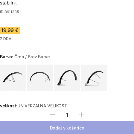
stabilni.
ID
8911235
19,99 €
Z DDV
Barva:
Črna / Brez Barve
Choose a variant
velikost:
UNIVERZALNA VELIKOST
Izberite količino
Dodaj v košarico