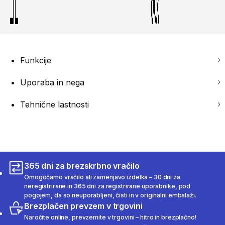
Funkcije
Uporaba in nega
Tehnične lastnosti
365 dni za brezskrbno vračilo
Omogočamo vračilo ali zamenjavo izdelka – 30 dni za
neregistrirane in 365 dni za registrirane uporabnike, pod
pogojem, da so neuporabljeni, čisti in v originalni embalaži.
Brezplačen prevzem v trgovini
Naročite online, prevzemite v trgovini – hitro in brezplačno!