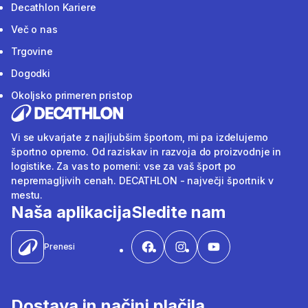
Decathlon Kariere
Več o nas
Trgovine
Dogodki
Okoljsko primeren pristop
Vi se ukvarjate z najljubšim športom, mi pa izdelujemo
športno opremo. Od raziskav in razvoja do proizvodnje in
logistike. Za vas to pomeni: vse za vaš šport po
nepremagljivih cenah. DECATHLON - največji športnik v
mestu.
Naša aplikacija
Sledite nam
Prenesi
Dostava in načini plačila