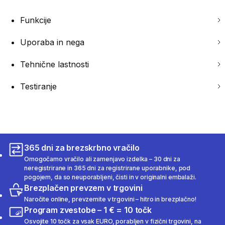
Funkcije
Uporaba in nega
Tehnične lastnosti
Testiranje
365 dni za brezskrbno vračilo
Omogočamo vračilo ali zamenjavo izdelka – 30 dni za
neregistrirane in 365 dni za registrirane uporabnike, pod
pogojem, da so neuporabljeni, čisti in v originalni embalaži.
Brezplačen prevzem v trgovini
Naročite online, prevzemite v trgovini – hitro in brezplačno!
Program zvestobe – 1 € = 10 točk
Osvojite 10 točk za vsak EURO, porabljen v fizični trgovini, na