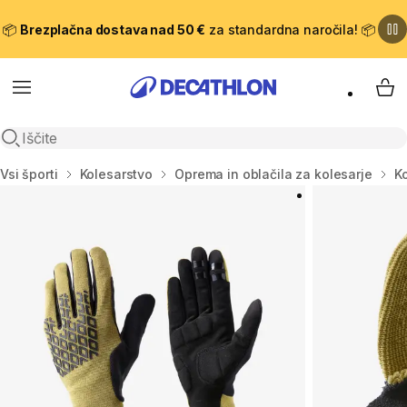
📦
Brezplačna dostava nad 50 €
za standardna naročila! 📦
Meni
Moj
Odpri iskanje
Domov
Vsi športi
Kolesarstvo
Oprema in oblačila za kolesarje
K