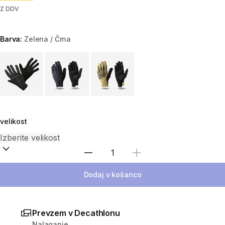
Z DDV
Barva:
Zelena / Črna
Choose a variant
velikost
Izberite količino
Dodaj v košarico
Prevzem v Decathlonu
Nalaganje