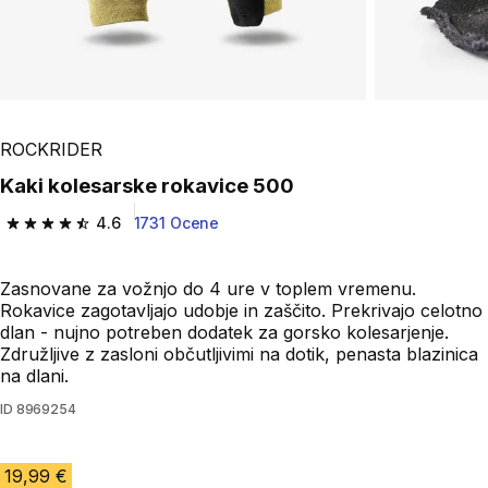
ROCKRIDER
Kaki kolesarske rokavice 500
4.6
1731 Ocene
4.6 od 5 zvezdic from 1731 ocene
Zasnovane za vožnjo do 4 ure v toplem vremenu.
Rokavice zagotavljajo udobje in zaščito. Prekrivajo celotno
dlan - nujno potreben dodatek za gorsko kolesarjenje.
Združljive z zasloni občutljivimi na dotik, penasta blazinica
na dlani.
ID
8969254
19,99 €