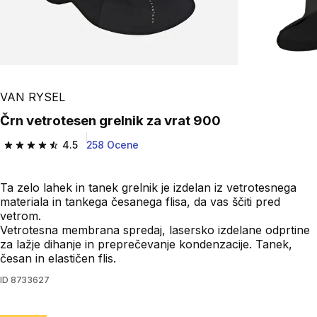
VAN RYSEL
Črn vetrotesen grelnik za vrat 900
4.5
258 Ocene
4.5 od 5 zvezdic from 258 ocene
Ta zelo lahek in tanek grelnik je izdelan iz vetrotesnega
materiala in tankega česanega flisa, da vas ščiti pred
vetrom.
Vetrotesna membrana spredaj, lasersko izdelane odprtine
za lažje dihanje in preprečevanje kondenzacije. Tanek,
česan in elastičen flis.
ID
8733627