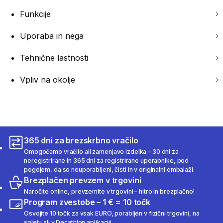
Funkcije
Uporaba in nega
Tehnične lastnosti
Vpliv na okolje
365 dni za brezskrbno vračilo
Omogočamo vračilo ali zamenjavo izdelka – 30 dni za
neregistrirane in 365 dni za registrirane uporabnike, pod
pogojem, da so neuporabljeni, čisti in v originalni embalaži.
Brezplačen prevzem v trgovini
Naročite online, prevzemite v trgovini – hitro in brezplačno!
Program zvestobe – 1 € = 10 točk
Osvojite 10 točk za vsak EURO, porabljen v fizični trgovini, na
spletu ali v Decathlon aplikaciji.