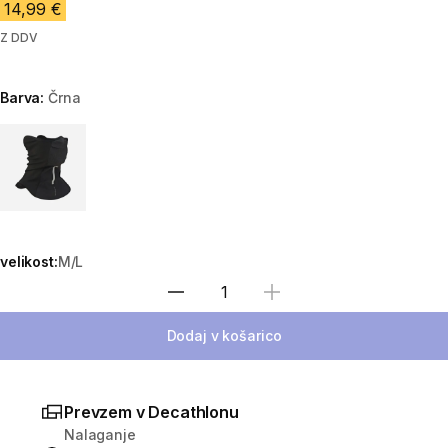
14,99 €
Z DDV
Barva:
Črna
Choose a variant
velikost:
M/L
Izberite količino
Dodaj v košarico
Prevzem v Decathlonu
Nalaganje