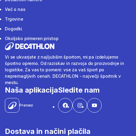
Več o nas
Trgovine
Dogodki
Okoljsko primeren pristop
Vi se ukvarjate z najljubšim športom, mi pa izdelujemo
športno opremo. Od raziskav in razvoja do proizvodnje in
logistike. Za vas to pomeni: vse za vaš šport po
nepremagljivih cenah. DECATHLON - največji športnik v
mestu.
Naša aplikacija
Sledite nam
Prenesi
Dostava in načini plačila