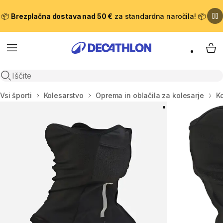
📦
Brezplačna dostava nad 50 €
za standardna naročila! 📦
Meni
Moj
Odpri iskanje
Domov
Vsi športi
Kolesarstvo
Oprema in oblačila za kolesarje
Ko