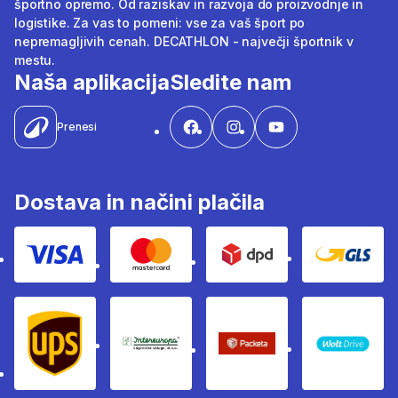
športno opremo. Od raziskav in razvoja do proizvodnje in
logistike. Za vas to pomeni: vse za vaš šport po
nepremagljivih cenah. DECATHLON - največji športnik v
mestu.
Naša aplikacija
Sledite nam
Prenesi
Dostava in načini plačila
Visa
Mastercard
Dpd
Gls
Ups
Intereuropa
Packeta Sledenje pošilj
WOLT