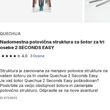
Play Video
QUECHUA
Nadomestna polovična struktura za šotor za tri
osebe 2 SECONDS EASY
4.0
3 Ocene
4.0 od 5 zvezdic from 3 ocene
Struktura je zasnovana za menjavo polovice strukture na
vašem šotoru za tri osebe Quechua 2 Seconds Easy.
Je vaš šotor Quechua 2 Seconds Easy poškodovan?
Poskrbite za večjo obstojnost šotora in zamenjate
polovično strukturo. Odpravite se na nove avanture!
ID
8733655