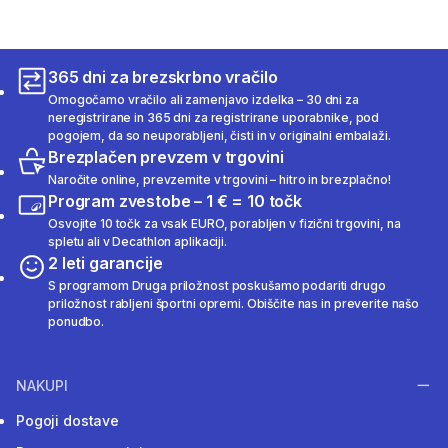
365 dni za brezskrbno vračilo
Omogočamo vračilo ali zamenjavo izdelka – 30 dni za
neregistrirane in 365 dni za registrirane uporabnike, pod
pogojem, da so neuporabljeni, čisti in v originalni embalaži.
Brezplačen prevzem v trgovini
Naročite online, prevzemite v trgovini – hitro in brezplačno!
Program zvestobe – 1 € = 10 točk
Osvojite 10 točk za vsak EURO, porabljen v fizični trgovini, na
spletu ali v Decathlon aplikaciji.
2 leti garancije
S programom Druga priložnost poskušamo podariti drugo
priložnost rabljeni športni opremi. Obiščite nas in preverite našo
ponudbo.
NAKUPI
Pogoji dostave