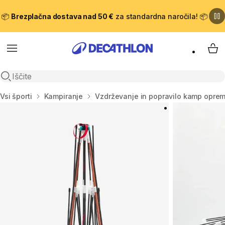
📦
Brezplačna dostava nad 50 €
za standardna naročila! 📦
Meni
Moj
Odpri iskanje
Domov
Vsi športi
Kampiranje
Vzdrževanje in popravilo kamp opre