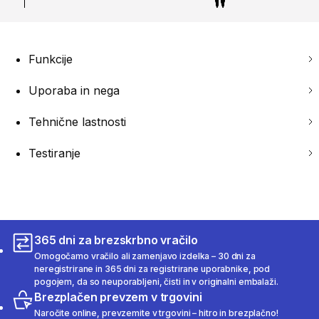
Funkcije
Uporaba in nega
Tehnične lastnosti
Testiranje
365 dni za brezskrbno vračilo
Omogočamo vračilo ali zamenjavo izdelka – 30 dni za
neregistrirane in 365 dni za registrirane uporabnike, pod
pogojem, da so neuporabljeni, čisti in v originalni embalaži.
Brezplačen prevzem v trgovini
Naročite online, prevzemite v trgovini – hitro in brezplačno!