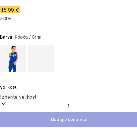
15,99 €
Z DDV
Barva:
Rdeča / Črna
Choose a variant
velikost
Izberite količino
Dodaj v košarico