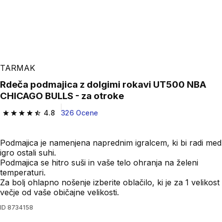
TARMAK
Rdeča podmajica z dolgimi rokavi UT500 NBA
CHICAGO BULLS - za otroke
4.8
326 Ocene
4.8 od 5 zvezdic from 326 ocene
Podmajica je namenjena naprednim igralcem, ki bi radi med
igro ostali suhi.
Podmajica se hitro suši in vaše telo ohranja na želeni
temperaturi.
Za bolj ohlapno nošenje izberite oblačilo, ki je za 1 velikost
večje od vaše običajne velikosti.
ID
8734158