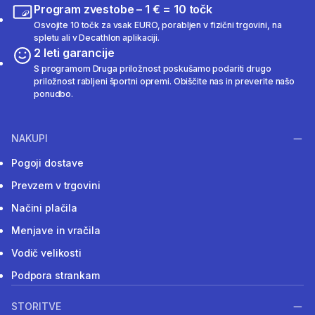
Program zvestobe – 1 € = 10 točk
Osvojite 10 točk za vsak EURO, porabljen v fizični trgovini, na
spletu ali v Decathlon aplikaciji.
2 leti garancije
S programom Druga priložnost poskušamo podariti drugo
priložnost rabljeni športni opremi. Obiščite nas in preverite našo
ponudbo.
NAKUPI
Pogoji dostave
Prevzem v trgovini
Načini plačila
Menjave in vračila
Vodič velikosti
Podpora strankam
STORITVE