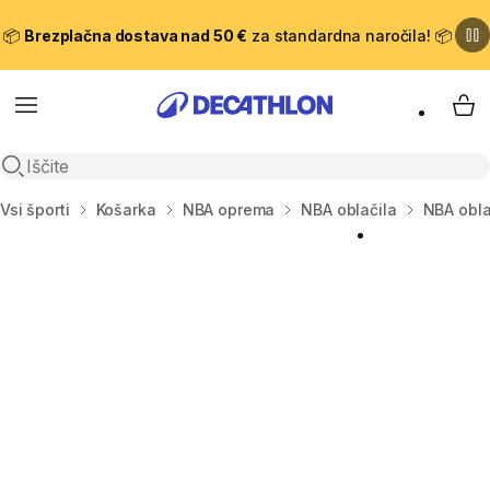
📦
Brezplačna dostava nad 50 €
za standardna naročila! 📦
Meni
Moj
Odpri iskanje
Domov
Vsi športi
Košarka
NBA oprema
NBA oblačila
NBA obla