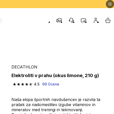
Trgovine
Podporo strankam
Program zvestob
Moj račun
Moj
DECATHLON
Elektroliti v prahu (okus limone, 210 g)
4.5
99 Ocene
4.5 od 5 zvezdic from 99 ocene
Naša ekipa športnih navdušencev je razvila ta
prašek za nadomestitev izgube vitaminov in
mineralov med treningi in tekmovanji.