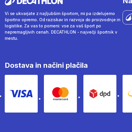
Na
Vi se ukvarjate z najljubšim športom, mi pa izdelujemo
športno opremo. Od raziskav in razvoja do proizvodnje in
logistike. Za vas to pomeni: vse za vaš šport po
nepremagljivih cenah. DECATHLON - največji športnik v
mestu.
Dostava in načini plačila
Visa
Mastercard
Dpd