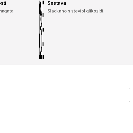
sti
Sestava
omagata
Sladkano s steviol glikozidi.