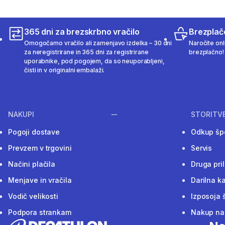
365 dni za brezskrbno vračilo
Brezplač
Omogočamo vračilo ali zamenjavo izdelka – 30 dni
Naročite onli
za neregistrirane in 365 dni za registrirane
brezplačno!
uporabnike, pod pogojem, da so neuporabljeni,
čisti in v originalni embalaži.
NAKUPI
STORITV
Pogoji dostave
Odkup šp
Prevzem v trgovini
Servis
Načini plačila
Druga pri
Menjave in vračila
Darilna ka
Vodič velikosti
Izposoja 
Podpora strankam
Nakup na 