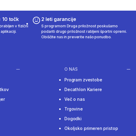
 10 točk
2 leti garancije
rabljen v fizični
S programom Druga priložnost poskušamo
aplikaciji.
podariti drugo priložnost rabljeni športni opremi.
Obiščite nas in preverite našo ponudbo.
O NAS
Program zvestobe
tkov
Decathlon Kariere
ger
Več o nas
Trgovine
Dogodki
Okoljsko primeren pristop