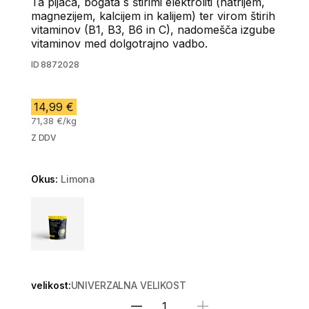
Ta pijača, bogata s štirimi elektroliti (natrijem,
magnezijem, kalcijem in kalijem) ter virom štirih
vitaminov (B1, B3, B6 in C), nadomešča izgube
vitaminov med dolgotrajno vadbo.
ID
8872028
14,99 €
71,38 €/kg
Z DDV
Okus:
Limona
Choose a variant
velikost:
UNIVERZALNA VELIKOST