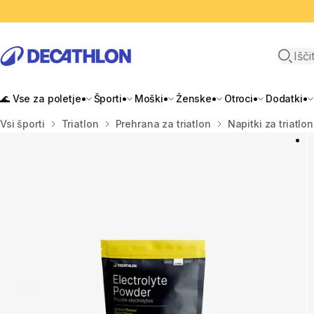
Odpri i
🌊 Vse za poletje
Športi
Moški
Ženske
Otroci
Dodatki
Domov
Vsi športi
Triatlon
Prehrana za triatlon
Napitki za triatlon