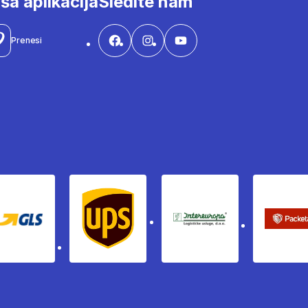
ša aplikacija
Sledite nam
Prenesi
Gls
Ups
Intereuropa
Pac