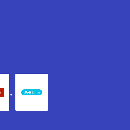
keta Sledenje pošiljki
WOLT