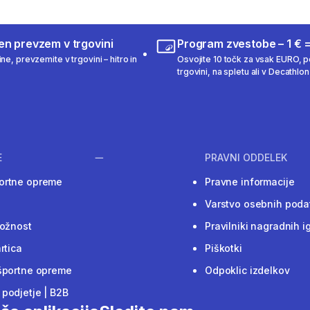
en prevzem v trgovini
Program zvestobe – 1 € =
ne, prevzemite v trgovini – hitro in
Osvojite 10 točk za vsak EURO, po
trgovini, na spletu ali v Decathlon 
E
PRAVNI ODDELEK
ortne opreme
Pravne informacije
Varstvo osebnih poda
ložnost
Pravilniki nagradnih i
rtica
Piškotki
športne opreme
Odpoklic izdelkov
podjetje | B2B