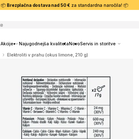
📦
Brezplačna dostava nad 50 €
za standardna naročila! 📦
skanje
Akcije
Najugodnejša kvaliteta
Novo
Servis in storitve
Elektroliti v prahu (okus limone, 210 g)