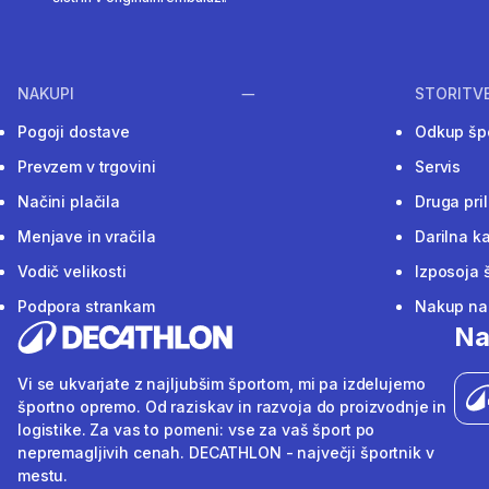
NAKUPI
STORITV
Pogoji dostave
Odkup šp
Prevzem v trgovini
Servis
Načini plačila
Druga pri
Menjave in vračila
Darilna ka
Vodič velikosti
Izposoja 
Podpora strankam
Nakup na 
Na
Vi se ukvarjate z najljubšim športom, mi pa izdelujemo
športno opremo. Od raziskav in razvoja do proizvodnje in
logistike. Za vas to pomeni: vse za vaš šport po
nepremagljivih cenah. DECATHLON - največji športnik v
mestu.