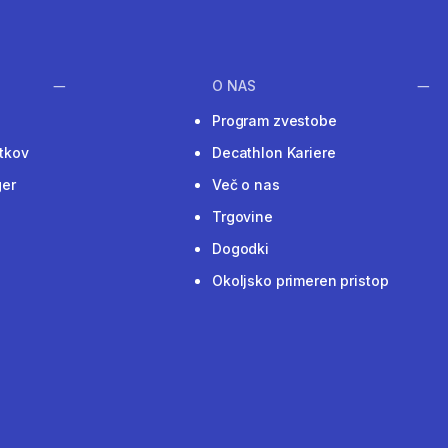
O NAS
Program zvestobe
tkov
Decathlon Kariere
ger
Več o nas
Trgovine
Dogodki
Okoljsko primeren pristop