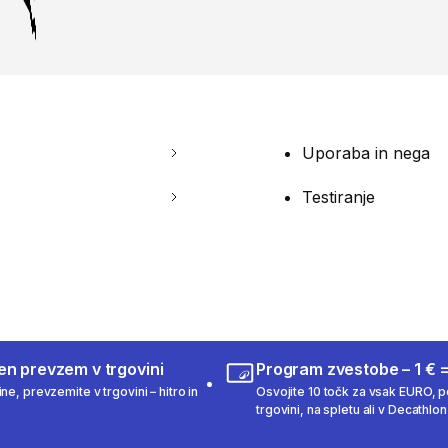
Uporaba in nega
Testiranje
en prevzem v trgovini
Program zvestobe – 1 € =
ne, prevzemite v trgovini – hitro in
Osvojite 10 točk za vsak EURO, po
trgovini, na spletu ali v Decathlon 