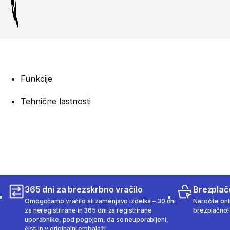
Funkcije
Tehnične lastnosti
365 dni za brezskrbno vračilo
Brezplač
Omogočamo vračilo ali zamenjavo izdelka – 30 dni
Naročite onli
za neregistrirane in 365 dni za registrirane
brezplačno!
uporabnike, pod pogojem, da so neuporabljeni,
čisti in v originalni embalaži.