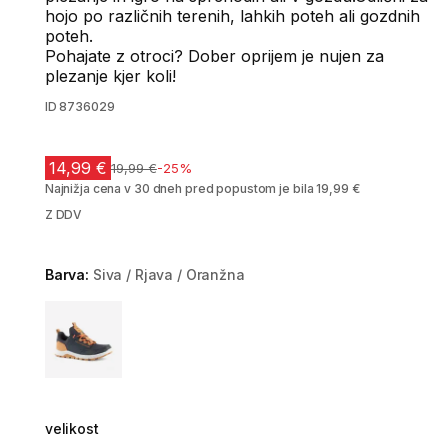
hojo po različnih terenih, lahkih poteh ali gozdnih
poteh.
Pohajate z otroci? Dober oprijem je nujen za
plezanje kjer koli!
ID
8736029
14,99 €
Cena pred znižanjem
19,99 €
-25%
Najnižja cena v 30 dneh pred popustom je bila 19,99 €
Z DDV
Barva:
Siva / Rjava / Oranžna
Choose a variant
velikost