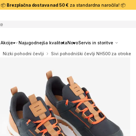
📦
Brezplačna dostava nad 50 €
za standardna naročila! 📦
skanje
Akcije
Najugodnejša kvaliteta
Novo
Servis in storitve
Nizki pohodni čevlji
Sivi pohodniški čevlji NH500 za otroke