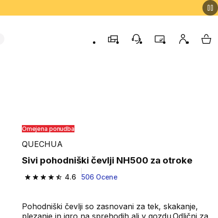
Trgovine
Podporo strankam
Program zvestob
Moj račun
Moj
Omejena ponudba
QUECHUA
Sivi pohodniški čevlji NH500 za otroke
4.6
506 Ocene
4.6 od 5 zvezdic from 506 ocene
Pohodniški čevlji so zasnovani za tek, skakanje,
plezanje in igro na sprehodih ali v gozdu.Odlični za