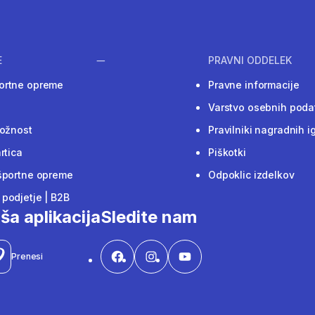
E
PRAVNI ODDELEK
ortne opreme
Pravne informacije
Varstvo osebnih poda
ložnost
Pravilniki nagradnih i
rtica
Piškotki
športne opreme
Odpoklic izdelkov
podjetje | B2B
ša aplikacija
Sledite nam
Prenesi