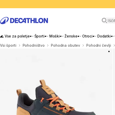
Odpri i
🌊 Vse za poletje
Športi
Moški
Ženske
Otroci
Dodatki
Domov
Vsi športi
Pohodništvo
Pohodna obutev
Pohodni čevlji