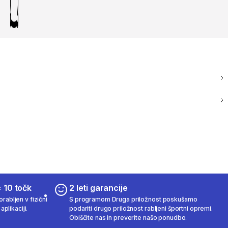
 10 točk
2 leti garancije
rabljen v fizični
S programom Druga priložnost poskušamo
aplikaciji.
podariti drugo priložnost rabljeni športni opremi.
Obiščite nas in preverite našo ponudbo.