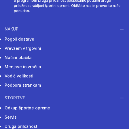
S programom Druga priložnost poskušamo podariti drugo
priložnost rabljeni športni opremi. Obiščite nas in preverite našo
ponudbo.
NAKUPI
Pogoji dostave
Prevzem v trgovini
Načini plačila
Menjave in vračila
Vodič velikosti
Podpora strankam
STORITVE
Odkup športne opreme
Servis
Druga priložnost