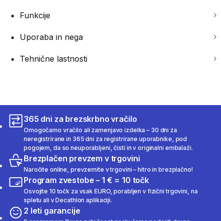
Funkcije
Uporaba in nega
Tehnične lastnosti
365 dni za brezskrbno vračilo
Omogočamo vračilo ali zamenjavo izdelka – 30 dni za
neregistrirane in 365 dni za registrirane uporabnike, pod
pogojem, da so neuporabljeni, čisti in v originalni embalaži.
Brezplačen prevzem v trgovini
Naročite online, prevzemite v trgovini – hitro in brezplačno!
Program zvestobe – 1 € = 10 točk
Osvojite 10 točk za vsak EURO, porabljen v fizični trgovini, na
spletu ali v Decathlon aplikaciji.
2 leti garancije