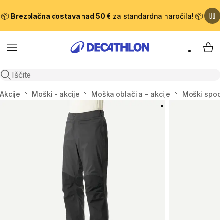
📦
Brezplačna dostava nad 50 €
za standardna naročila! 📦
Meni
Moj
Odpri iskanje
Domov
Akcije
Moški - akcije
Moška oblačila - akcije
Moški spodn