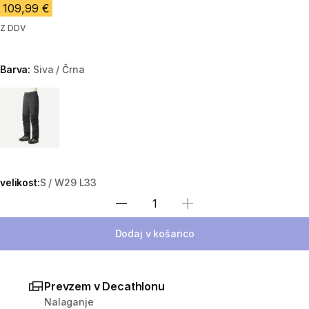
109,99 €
Z DDV
Barva:
Siva / Črna
Choose a variant
velikost:
S / W29 L33
Izberite količino
Dodaj v košarico
Prevzem v Decathlonu
Nalaganje