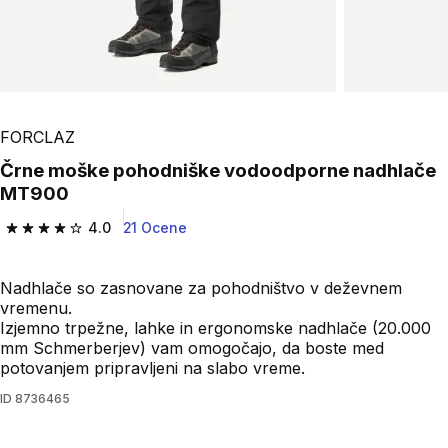
FORCLAZ
Črne moške pohodniške vodoodporne nadhlače
MT900
4.0
21 Ocene
4.0 od 5 zvezdic from 21 ocene
Nadhlače so zasnovane za pohodništvo v deževnem
vremenu.
Izjemno trpežne, lahke in ergonomske nadhlače (20.000
mm Schmerberjev) vam omogočajo, da boste med
potovanjem pripravljeni na slabo vreme.
ID
8736465