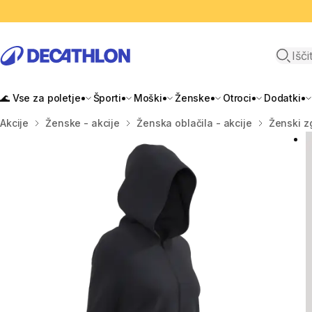
Odpri i
🌊 Vse za poletje
Športi
Moški
Ženske
Otroci
Dodatki
Domov
Akcije
Ženske - akcije
Ženska oblačila - akcije
Ženski zg