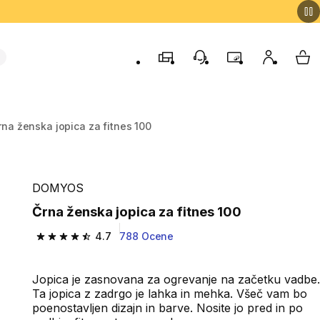
Trgovine
Podporo strankam
Program zvestob
Moj račun
Moj
rna ženska jopica za fitnes 100
DOMYOS
Črna ženska jopica za fitnes 100
4.7
788 Ocene
4.7 od 5 zvezdic from 788 ocene
Jopica je zasnovana za ogrevanje na začetku vadbe.
Ta jopica z zadrgo je lahka in mehka. Všeč vam bo
poenostavljen dizajn in barve. Nosite jo pred in po