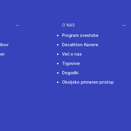
O NAS
Program zvestobe
tkov
Decathlon Kariere
ger
Več o nas
Trgovine
Dogodki
Okoljsko primeren pristop