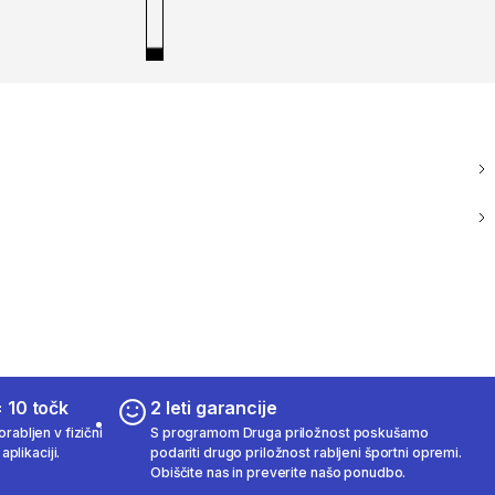
 10 točk
2 leti garancije
rabljen v fizični
S programom Druga priložnost poskušamo
aplikaciji.
podariti drugo priložnost rabljeni športni opremi.
Obiščite nas in preverite našo ponudbo.