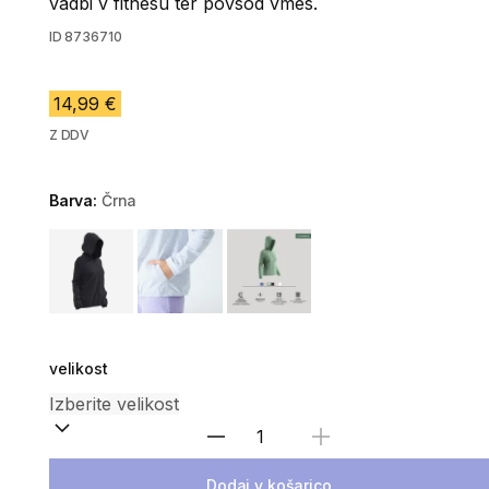
vadbi v fitnesu ter povsod vmes.
ID
8736710
14,99 €
Z DDV
Barva:
Črna
Choose a variant
velikost
Izberite količino
Dodaj v košarico