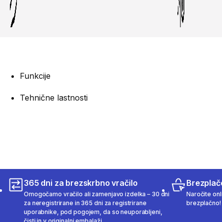
Funkcije
Tehnične lastnosti
365 dni za brezskrbno vračilo
Brezplač
Omogočamo vračilo ali zamenjavo izdelka – 30 dni
Naročite onli
za neregistrirane in 365 dni za registrirane
brezplačno!
uporabnike, pod pogojem, da so neuporabljeni,
čisti in v originalni embalaži.