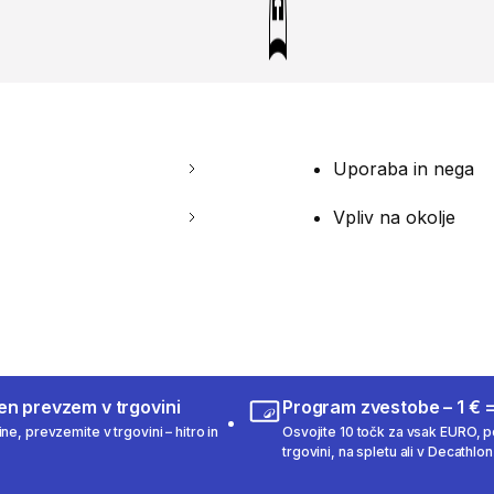
Uporaba in nega
Vpliv na okolje
en prevzem v trgovini
Program zvestobe – 1 € =
ne, prevzemite v trgovini – hitro in
Osvojite 10 točk za vsak EURO, po
trgovini, na spletu ali v Decathlon 