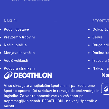
NAKUPI
STORITV
Pogoji dostave
Odkup šp
Prevzem v trgovini
Servis
Načini plačila
Druga pri
Menjave in vračila
Darilna ka
Vodič velikosti
Izposoja 
Podpora strankam
Nakup na 
Na
Vi se ukvarjate z najljubšim športom, mi pa izdelujemo
športno opremo. Od raziskav in razvoja do proizvodnje in
logistike. Za vas to pomeni: vse za vaš šport po
nepremagljivih cenah. DECATHLON - največji športnik v
mestu.