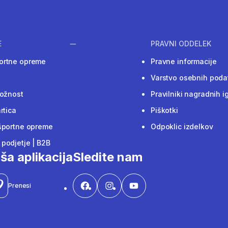
E
PRAVNI ODDELEK
ortne opreme
Pravne informacije
Varstvo osebnih poda
ložnost
Pravilniki nagradnih i
rtica
Piškotki
športne opreme
Odpoklic izdelkov
podjetje | B2B
ša aplikacija
Sledite nam
Prenesi