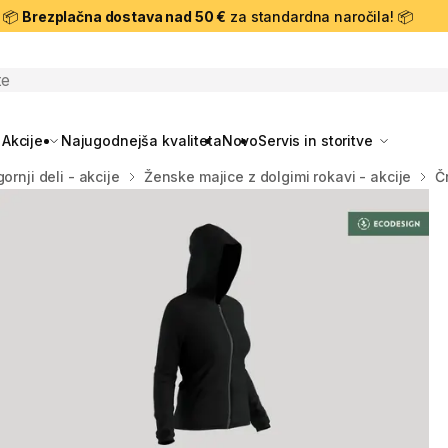
📦
Brezplačna dostava nad 50 €
za standardna naročila! 📦
skanje
Akcije
Najugodnejša kvaliteta
Novo
Servis in storitve
ornji deli - akcije
Ženske majice z dolgimi rokavi - akcije
Č