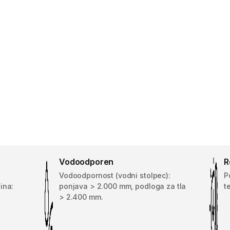
Vodoodporen
R
Vodoodpornost (vodni stolpec):
P
ina:
ponjava > 2.000 mm, podloga za tla
t
> 2.400 mm.