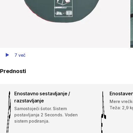
7 več
Play Video
Prednosti
Enostavno sestavljanje /
Enostaven
razstavljanje
Mere vrečke
Teža: 2,9 k
Samostoječi šotor. Sistem
postavljanja 2 Seconds. Voden
sistem podiranja.