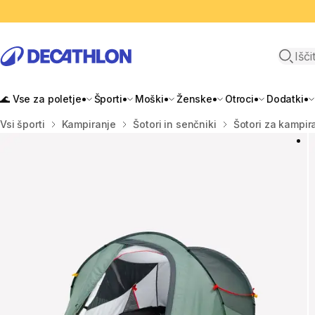
Odpri i
🌊 Vse za poletje
Športi
Moški
Ženske
Otroci
Dodatki
Domov
Vsi športi
Kampiranje
Šotori in senčniki
Šotori za kampir