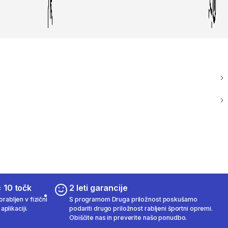
 10 točk
2 leti garancije
rabljen v fizični
S programom Druga priložnost poskušamo
aplikaciji.
podariti drugo priložnost rabljeni športni opremi.
Obiščite nas in preverite našo ponudbo.