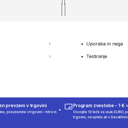
Uporaba in nega
Testiranje
en prevzem v trgovini
Program zvestobe – 1 € =
ne, prevzemite v trgovini – hitro in
Osvojite 10 točk za vsak EURO, po
trgovini, na spletu ali v Decathlon 