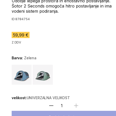
Udobje lepega prostora in enostavno postavljanje.
Šotor 2 Seconds omogoča hitro postavljanje in ima
vodeni sistem podiranja.
ID
8784754
59,99 €
Z DDV
Barva:
Zelena
Choose a variant
velikost:
UNIVERZALNA VELIKOST
Izberite količino