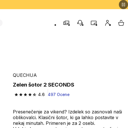
Trgovine
Podporo strankam
Program zvestob
Moj račun
Moj
QUECHUA
Zelen šotor 2 SECONDS
4.6
497 Ocene
4.6 od 5 zvezdic from 497 ocene
Presenečenje za vikend? Izdelek so zasnovali naši
oblikovalci. Klasični šotor, ki ga lahko postavite v
nekaj minutah. Primeren je za 2 osebi.