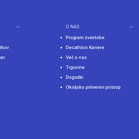
O NAS
Program zvestobe
tkov
Decathlon Kariere
ger
Več o nas
Trgovine
Dogodki
Okoljsko primeren pristop