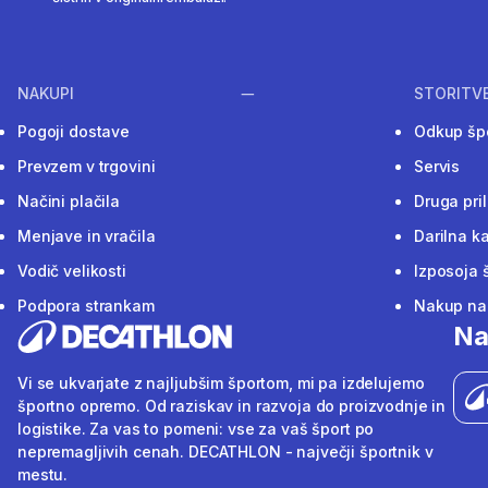
NAKUPI
STORITV
Pogoji dostave
Odkup šp
Prevzem v trgovini
Servis
Načini plačila
Druga pri
Menjave in vračila
Darilna ka
Vodič velikosti
Izposoja 
Podpora strankam
Nakup na 
Na
Vi se ukvarjate z najljubšim športom, mi pa izdelujemo
športno opremo. Od raziskav in razvoja do proizvodnje in
logistike. Za vas to pomeni: vse za vaš šport po
nepremagljivih cenah. DECATHLON - največji športnik v
mestu.