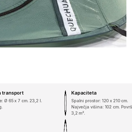
 transport
Kapaciteta
: Ø 65 x 7 cm. 23,2 l.
Spalni prostor: 120 x 210 cm.
g.
Največja višina: 102 cm. Površ
3,2 m².