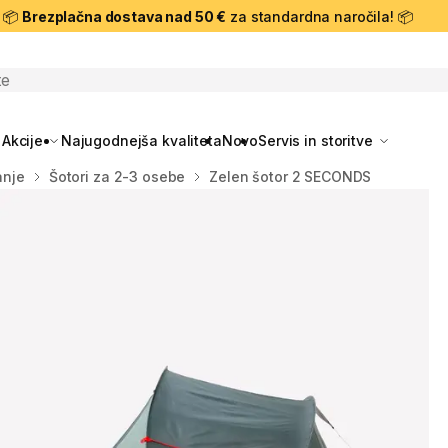
📦
Brezplačna dostava nad 50 €
za standardna naročila! 📦
skanje
Akcije
Najugodnejša kvaliteta
Novo
Servis in storitve
anje
Šotori za 2-3 osebe
Zelen šotor 2 SECONDS