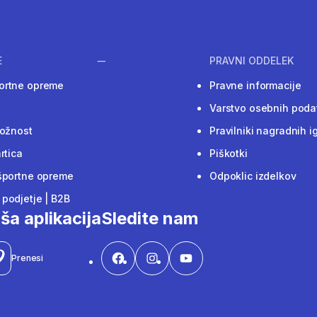
E
PRAVNI ODDELEK
ortne opreme
Pravne informacije
Varstvo osebnih poda
ložnost
Pravilniki nagradnih i
rtica
Piškotki
športne opreme
Odpoklic izdelkov
podjetje | B2B
ša aplikacija
Sledite nam
Prenesi