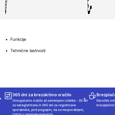
Funkcije
Tehnične lastnosti
365 dni za brezskrbno vračilo
Brezplač
Omogočamo vračilo ali zamenjavo izdelka – 30 dni
Naročite onli
za neregistrirane in 365 dni za registrirane
brezplačno!
uporabnike, pod pogojem, da so neuporabljeni,
čisti in v originalni embalaži.