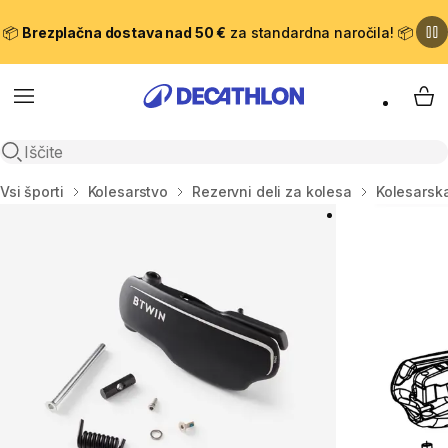
📦
Brezplačna dostava nad 50 €
za standardna naročila! 📦
Meni
Moj
Odpri iskanje
Domov
Vsi športi
Kolesarstvo
Rezervni deli za kolesa
Kolesarska