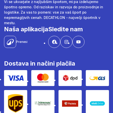
Vi se ukvarjate z najljubšim športom, mi pa izdelujemo
športno opremo. Od raziskav in razvoja do proizvodnje in
logistike. Za vas to pomeni: vse za vaš šport po
nepremagljivih cenah. DECATHLON - največji športnik v
mestu.
Naša aplikacija
Sledite nam
Prenesi
Dostava in načini plačila
Visa
Mastercard
Dpd
Gls
Ups
Intereuropa
Packeta Sledenje pošilj
WOLT