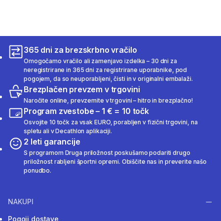
365 dni za brezskrbno vračilo
Omogočamo vračilo ali zamenjavo izdelka – 30 dni za
neregistrirane in 365 dni za registrirane uporabnike, pod
pogojem, da so neuporabljeni, čisti in v originalni embalaži.
Brezplačen prevzem v trgovini
Naročite online, prevzemite v trgovini – hitro in brezplačno!
Program zvestobe – 1 € = 10 točk
Osvojite 10 točk za vsak EURO, porabljen v fizični trgovini, na
spletu ali v Decathlon aplikaciji.
2 leti garancije
S programom Druga priložnost poskušamo podariti drugo
priložnost rabljeni športni opremi. Obiščite nas in preverite našo
ponudbo.
NAKUPI
Pogoji dostave