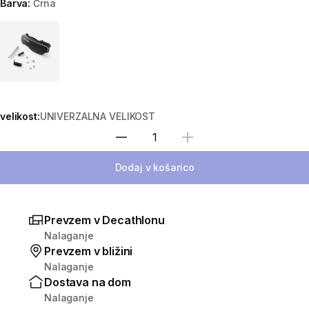
Barva:
Črna
Choose a variant
velikost:
UNIVERZALNA VELIKOST
Izberite količino
Dodaj v košarico
Prevzem v Decathlonu
Nalaganje
Prevzem v bližini
Nalaganje
Dostava na dom
Nalaganje