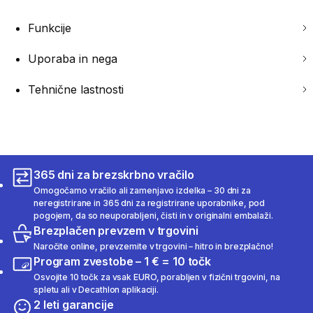
Funkcije
Uporaba in nega
Tehnične lastnosti
365 dni za brezskrbno vračilo
Omogočamo vračilo ali zamenjavo izdelka – 30 dni za
neregistrirane in 365 dni za registrirane uporabnike, pod
pogojem, da so neuporabljeni, čisti in v originalni embalaži.
Brezplačen prevzem v trgovini
Naročite online, prevzemite v trgovini – hitro in brezplačno!
Program zvestobe – 1 € = 10 točk
Osvojite 10 točk za vsak EURO, porabljen v fizični trgovini, na
spletu ali v Decathlon aplikaciji.
2 leti garancije