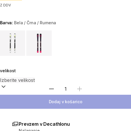
Z DDV
Barva:
Bela / Črna / Rumena
Choose a variant
velikost
Izberite količino
Dodaj v košarico
Prevzem v Decathlonu
Nalaganje