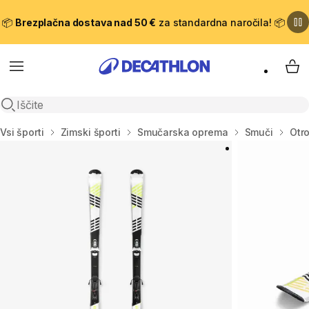
📦
Brezplačna dostava nad 50 €
za standardna naročila! 📦
Meni
Moj
Odpri iskanje
Domov
Vsi športi
Zimski športi
Smučarska oprema
Smuči
Otr