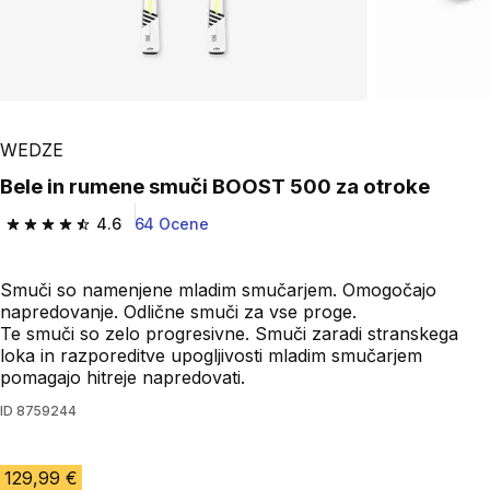
WEDZE
Bele in rumene smuči BOOST 500 za otroke
4.6
64 Ocene
4.6 od 5 zvezdic from 64 ocene
Smuči so namenjene mladim smučarjem. Omogočajo
napredovanje. Odlične smuči za vse proge.
Te smuči so zelo progresivne. Smuči zaradi stranskega
loka in razporeditve upogljivosti mladim smučarjem
pomagajo hitreje napredovati.
ID
8759244
129,99 €