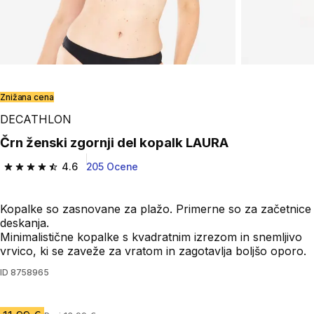
Play Video
Znižana cena
DECATHLON
Črn ženski zgornji del kopalk LAURA
4.6
205 Ocene
4.6 od 5 zvezdic from 205 ocene
Kopalke so zasnovane za plažo. Primerne so za začetnice
deskanja.
Minimalistične kopalke s kvadratnim izrezom in snemljivo
vrvico, ki se zaveže za vratom in zagotavlja boljšo oporo.
ID
8758965