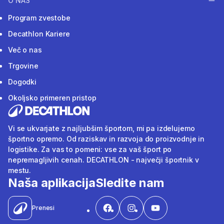
O NAS
Program zvestobe
Decathlon Kariere
Več o nas
Trgovine
Dogodki
Okoljsko primeren pristop
Vi se ukvarjate z najljubšim športom, mi pa izdelujemo
športno opremo. Od raziskav in razvoja do proizvodnje in
logistike. Za vas to pomeni: vse za vaš šport po
nepremagljivih cenah. DECATHLON - največji športnik v
mestu.
Naša aplikacija
Sledite nam
Prenesi