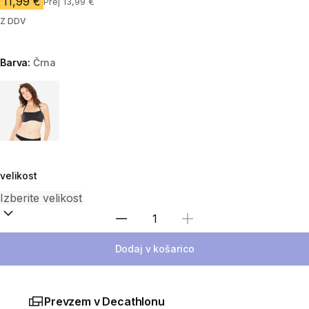
11,99 €
Prej 13,99 €
Z DDV
Barva:
Črna
Choose a variant
velikost
Izberite količino
Dodaj v košarico
Prevzem v Decathlonu