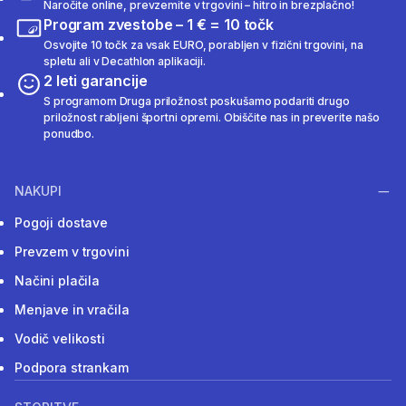
Naročite online, prevzemite v trgovini – hitro in brezplačno!
Program zvestobe – 1 € = 10 točk
Osvojite 10 točk za vsak EURO, porabljen v fizični trgovini, na
spletu ali v Decathlon aplikaciji.
2 leti garancije
S programom Druga priložnost poskušamo podariti drugo
priložnost rabljeni športni opremi. Obiščite nas in preverite našo
ponudbo.
NAKUPI
Pogoji dostave
Prevzem v trgovini
Načini plačila
Menjave in vračila
Vodič velikosti
Podpora strankam