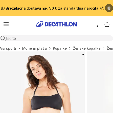
📦
Brezplačna dostava nad 50 €
za standardna naročila! 📦
Meni
Moj
Odpri iskanje
Domov
Vsi športi
Morje in plaža
Kopalke
Ženske kopalke
Žen