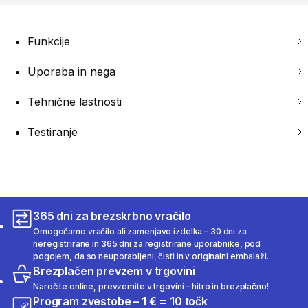
Funkcije
Uporaba in nega
Tehnične lastnosti
Testiranje
365 dni za brezskrbno vračilo
Omogočamo vračilo ali zamenjavo izdelka – 30 dni za
neregistrirane in 365 dni za registrirane uporabnike, pod
pogojem, da so neuporabljeni, čisti in v originalni embalaži.
Brezplačen prevzem v trgovini
Naročite online, prevzemite v trgovini – hitro in brezplačno!
Program zvestobe – 1 € = 10 točk