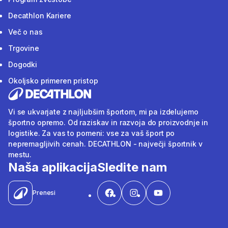
Decathlon Kariere
Več o nas
Trgovine
Dogodki
Okoljsko primeren pristop
Vi se ukvarjate z najljubšim športom, mi pa izdelujemo
športno opremo. Od raziskav in razvoja do proizvodnje in
logistike. Za vas to pomeni: vse za vaš šport po
nepremagljivih cenah. DECATHLON - največji športnik v
mestu.
Naša aplikacija
Sledite nam
Prenesi