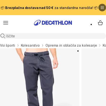
📦
Brezplačna dostava nad 50 €
za standardna naročila! 📦
Meni
Moj
Odpri iskanje
Domov
Vsi športi
Kolesarstvo
Oprema in oblačila za kolesarje
Ko