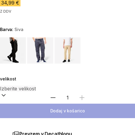
34,99 €
Z DDV
Barva:
Siva
Choose a variant
velikost
Izberite količino
Dodaj v košarico
Prevzem v Decathlonu