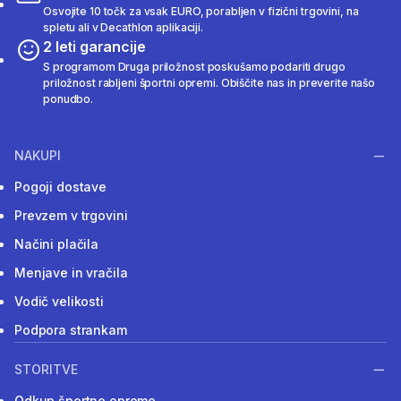
Osvojite 10 točk za vsak EURO, porabljen v fizični trgovini, na
spletu ali v Decathlon aplikaciji.
2 leti garancije
S programom Druga priložnost poskušamo podariti drugo
priložnost rabljeni športni opremi. Obiščite nas in preverite našo
ponudbo.
NAKUPI
Pogoji dostave
Prevzem v trgovini
Načini plačila
Menjave in vračila
Vodič velikosti
Podpora strankam
STORITVE
Odkup športne opreme