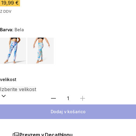
19,99 €
Z DDV
Barva:
Bela
Choose a variant
velikost
Izberite količino
Dodaj v košarico
Prevzem v Decathlonu