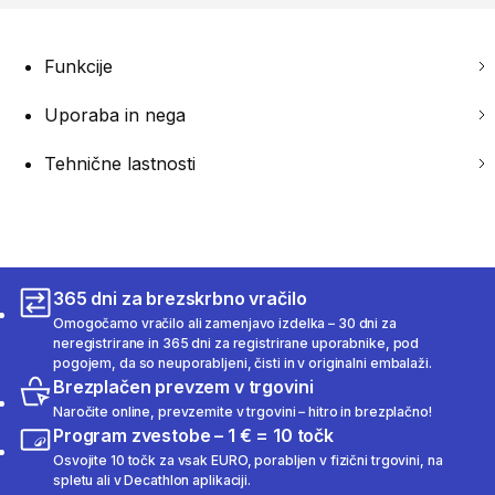
Funkcije
Uporaba in nega
Tehnične lastnosti
365 dni za brezskrbno vračilo
Omogočamo vračilo ali zamenjavo izdelka – 30 dni za
neregistrirane in 365 dni za registrirane uporabnike, pod
pogojem, da so neuporabljeni, čisti in v originalni embalaži.
Brezplačen prevzem v trgovini
Naročite online, prevzemite v trgovini – hitro in brezplačno!
Program zvestobe – 1 € = 10 točk
Osvojite 10 točk za vsak EURO, porabljen v fizični trgovini, na
spletu ali v Decathlon aplikaciji.