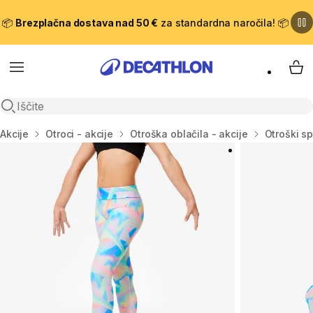
📦
Brezplačna dostava nad 50 €
za standardna naročila! 📦
Meni
Moj
Odpri iskanje
Domov
Akcije
Otroci - akcije
Otroška oblačila - akcije
Otroški sp