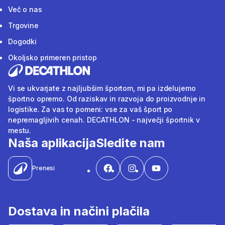
Več o nas
Trgovine
Dogodki
Okoljsko primeren pristop
Vi se ukvarjate z najljubšim športom, mi pa izdelujemo
športno opremo. Od raziskav in razvoja do proizvodnje in
logistike. Za vas to pomeni: vse za vaš šport po
nepremagljivih cenah. DECATHLON - največji športnik v
mestu.
Naša aplikacija
Sledite nam
Prenesi
Dostava in načini plačila