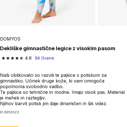
DOMYOS
Dekliške gimnastične legice z visokim pasom
4.6
64 Ocene
4.6 od 5 zvezdic from 64 ocene
Naši oblikovalci so razvili te pajkice s potiskom za
gimnastiko. Učinek druge kože, ki vam omogoča
popolnoma svobodno vadbo.
Te pajkice so tehnične in modne. Imajo visok pas. Material
je mehek in raztegljiv.
Njihov barvit potisk jim daje dinamičen in šik videz.
ID
8912023