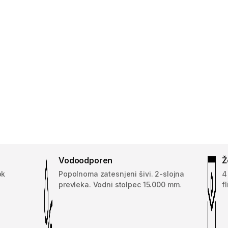
Vodoodporen
Ž
ok
Popolnoma zatesnjeni šivi. 2-slojna
4
prevleka. Vodni stolpec 15.000 mm.
f