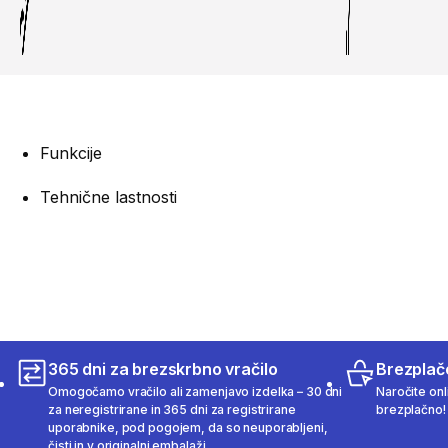
Funkcije
Tehnične lastnosti
365 dni za brezskrbno vračilo
Brezplač
Omogočamo vračilo ali zamenjavo izdelka – 30 dni
Naročite onli
za neregistrirane in 365 dni za registrirane
brezplačno!
uporabnike, pod pogojem, da so neuporabljeni,
čisti in v originalni embalaži.