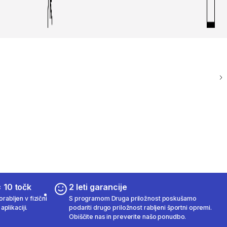
 10 točk
2 leti garancije
rabljen v fizični
S programom Druga priložnost poskušamo
aplikaciji.
podariti drugo priložnost rabljeni športni opremi.
Obiščite nas in preverite našo ponudbo.