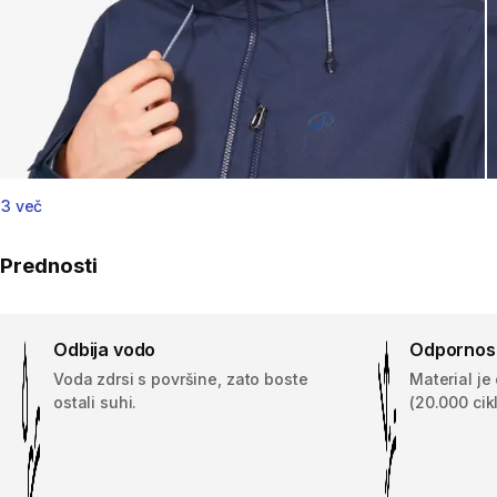
3 več
Prednosti
Odbija vodo
Odpornost
Voda zdrsi s površine, zato boste
Material je
ostali suhi.
(20.000 cik