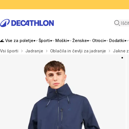
Odpri i
🌊 Vse za poletje
Športi
Moški
Ženske
Otroci
Dodatki
Domov
Vsi športi
Jadranje
Oblačila in čevlji za jadranje
Jakne z