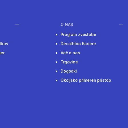
O NAS
Program zvestobe
tkov
Decathlon Kariere
ger
Več o nas
Trgovine
Dogodki
Okoljsko primeren pristop