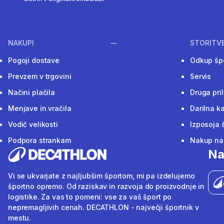
NAKUPI
STORITV
Pogoji dostave
Odkup šp
Prevzem v trgovini
Servis
Načini plačila
Druga pri
Menjave in vračila
Darilna ka
Vodič velikosti
Izposoja 
Podpora strankam
Nakup na 
Na
Vi se ukvarjate z najljubšim športom, mi pa izdelujemo
športno opremo. Od raziskav in razvoja do proizvodnje in
logistike. Za vas to pomeni: vse za vaš šport po
nepremagljivih cenah. DECATHLON - največji športnik v
mestu.