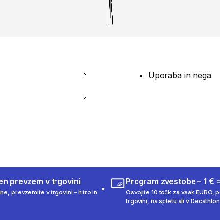
Uporaba in nega
en prevzem v trgovini
Program zvestobe – 1 € =
ne, prevzemite v trgovini – hitro in
Osvojite 10 točk za vsak EURO, po
trgovini, na spletu ali v Decathlon 