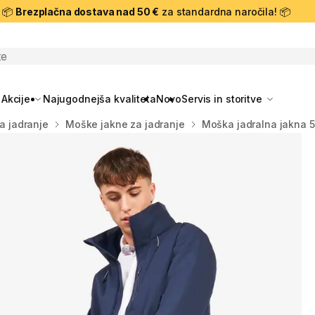
📦
Brezplačna dostava nad 50 €
za standardna naročila! 📦
skanje
Akcije
Najugodnejša kvaliteta
Novo
Servis in storitve
a jadranje
Moške jakne za jadranje
Moška jadralna jakna 