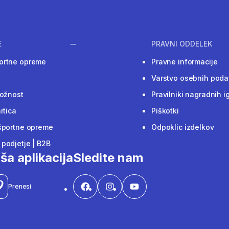
E
PRAVNI ODDELEK
ortne opreme
Pravne informacije
Varstvo osebnih poda
ložnost
Pravilniki nagradnih i
rtica
Piškotki
športne opreme
Odpoklic izdelkov
podjetje | B2B
ša aplikacija
Sledite nam
Prenesi