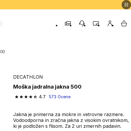
Trgovine
Podporo strankam
Program zvestob
Moj račun
Moj
500
DECATHLON
Moška jadralna jakna 500
4.7
573 Ocene
4.7 od 5 zvezdic from 573 ocene
Jakna je primerna za mokre in vetrovne razmere.
Vodoodporna in zračna jakna z visokim ovratnikom,
ki je podložen s flisom. Za 2 uri zmernih padavin.