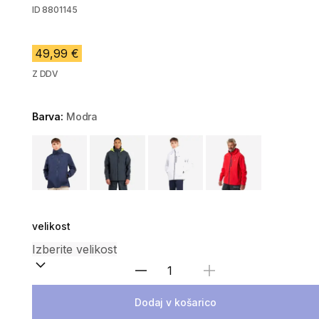
ID
8801145
49,99 €
Z DDV
Barva:
Modra
Choose a variant
velikost
Izberite količino
Dodaj v košarico