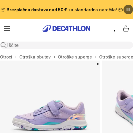
📦
Brezplačna dostava nad 50 €
za standardna naročila! 📦
Meni
Moj
Odpri iskanje
Domov
Otroci
Otroška obutev
Otroške superge
Otroške superge