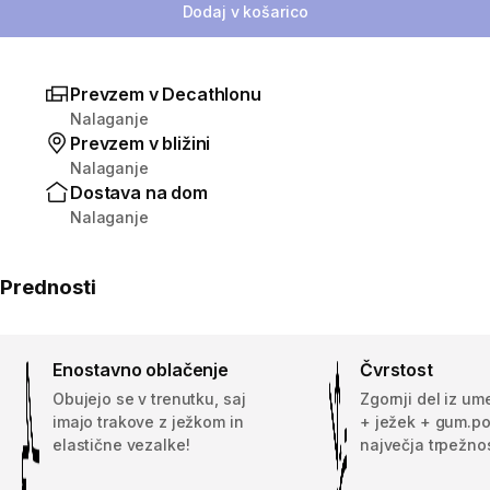
Dodaj v košarico
Prevzem v Decathlonu
Nalaganje
Prevzem v bližini
Nalaganje
Dostava na dom
Nalaganje
Prednosti
Enostavno oblačenje
Čvrstost
Obujejo se v trenutku, saj
Zgornji del iz u
imajo trakove z ježkom in
+ ježek + gum.po
elastične vezalke!
največja trpežnos