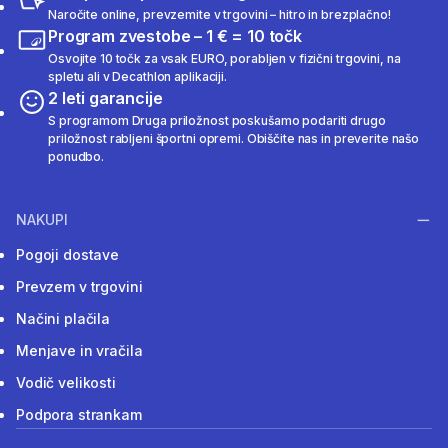
Naročite online, prevzemite v trgovini – hitro in brezplačno!
Program zvestobe – 1 € = 10 točk
Osvojite 10 točk za vsak EURO, porabljen v fizični trgovini, na
spletu ali v Decathlon aplikaciji.
2 leti garancije
S programom Druga priložnost poskušamo podariti drugo
priložnost rabljeni športni opremi. Obiščite nas in preverite našo
ponudbo.
NAKUPI
Pogoji dostave
Prevzem v trgovini
Načini plačila
Menjave in vračila
Vodič velikosti
Podpora strankam