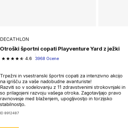
Play Video
DECATHLON
Otroški športni copati Playventure Yard z ježki
4.6
3968 Ocene
4.6 od 5 zvezdic from 3968 ocene
Trpežni in vsestranski športni copati za intenzivno akcijo
na igrišču za vaše nadobudne avanturiste!
Razviti so v sodelovanju z 11 zdravstvenimi strokovnjaki in
so prilagojeni razvoju vašega otroka. Zagotavljajo pravo
ravnovesje med blaženjem, upogljivostjo in torzijsko
stabilnostjo.
ID
8912487