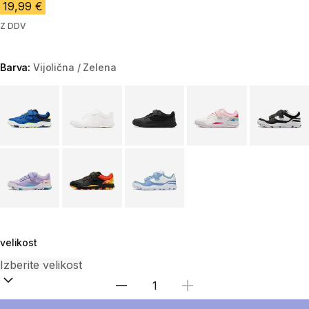
19,99 €
Z DDV
Barva:
Vijolična / Zelena
Choose a variant
velikost
Izberite količino