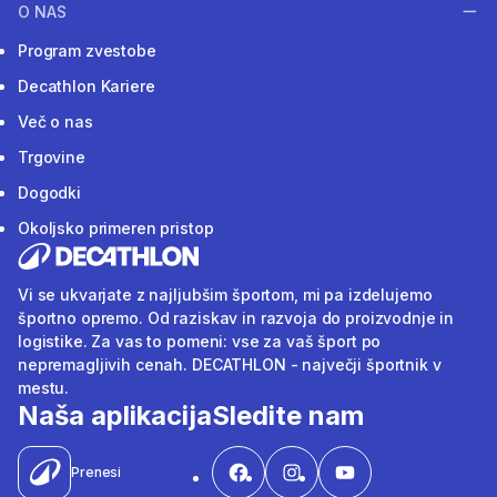
O NAS
Program zvestobe
Decathlon Kariere
Več o nas
Trgovine
Dogodki
Okoljsko primeren pristop
Vi se ukvarjate z najljubšim športom, mi pa izdelujemo
športno opremo. Od raziskav in razvoja do proizvodnje in
logistike. Za vas to pomeni: vse za vaš šport po
nepremagljivih cenah. DECATHLON - največji športnik v
mestu.
Naša aplikacija
Sledite nam
Prenesi