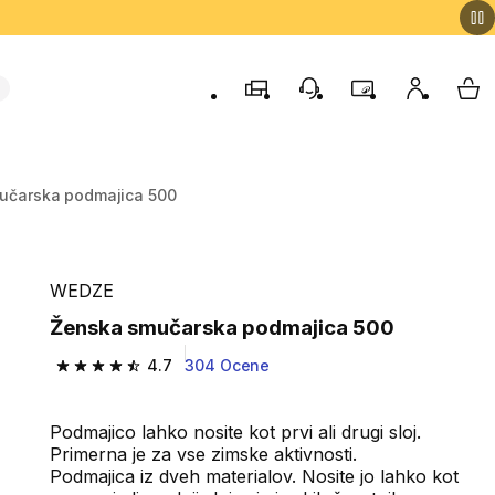
Trgovine
Podporo strankam
Program zvestob
Moj račun
Moj
učarska podmajica 500
WEDZE
Ženska smučarska podmajica 500
4.7
304 Ocene
4.7 od 5 zvezdic from 304 ocene
Podmajico lahko nosite kot prvi ali drugi sloj.
Primerna je za vse zimske aktivnosti.
Podmajica iz dveh materialov. Nosite jo lahko kot