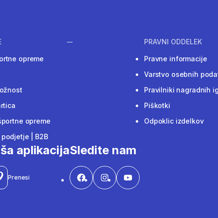
E
PRAVNI ODDELEK
ortne opreme
Pravne informacije
Varstvo osebnih poda
ložnost
Pravilniki nagradnih i
rtica
Piškotki
športne opreme
Odpoklic izdelkov
podjetje | B2B
ša aplikacija
Sledite nam
Prenesi