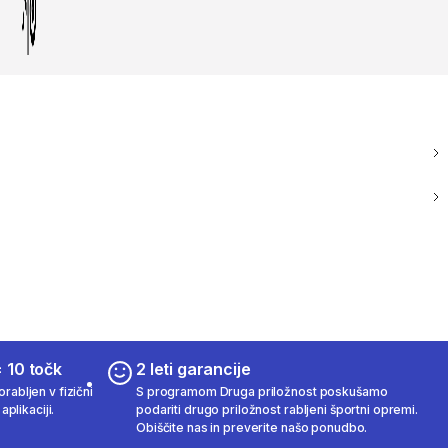
 10 točk
2 leti garancije
rabljen v fizični
S programom Druga priložnost poskušamo
aplikaciji.
podariti drugo priložnost rabljeni športni opremi.
Obiščite nas in preverite našo ponudbo.