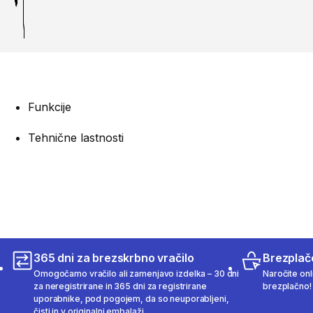
Funkcije
Tehnične lastnosti
365 dni za brezskrbno vračilo
Brezplač
Omogočamo vračilo ali zamenjavo izdelka – 30 dni
Naročite onli
za neregistrirane in 365 dni za registrirane
brezplačno!
uporabnike, pod pogojem, da so neuporabljeni,
čisti in v originalni embalaži.