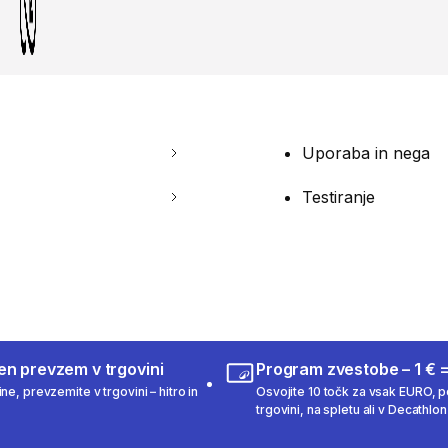
Uporaba in nega
Testiranje
en prevzem v trgovini
Program zvestobe – 1 € =
ne, prevzemite v trgovini – hitro in
Osvojite 10 točk za vsak EURO, po
trgovini, na spletu ali v Decathlon 