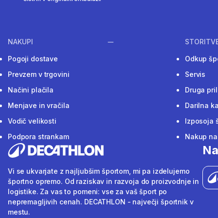
NAKUPI
STORITV
Pogoji dostave
Odkup šp
Prevzem v trgovini
Servis
Načini plačila
Druga pri
Menjave in vračila
Darilna ka
Vodič velikosti
Izposoja 
Podpora strankam
Nakup na 
Na
Vi se ukvarjate z najljubšim športom, mi pa izdelujemo
športno opremo. Od raziskav in razvoja do proizvodnje in
logistike. Za vas to pomeni: vse za vaš šport po
nepremagljivih cenah. DECATHLON - največji športnik v
mestu.