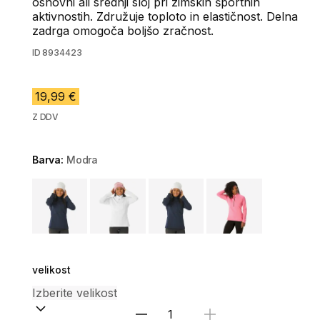
osnovni ali srednji sloj pri zimskih športnih
aktivnostih. Združuje toploto in elastičnost. Delna
zadrga omogoča boljšo zračnost.
ID
8934423
19,99 €
Z DDV
Barva:
Modra
Choose a variant
velikost