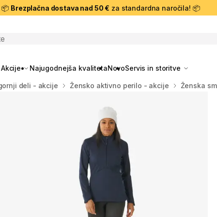
📦
Brezplačna dostava nad 50 €
za standardna naročila! 📦
skanje
Akcije
Najugodnejša kvaliteta
Novo
Servis in storitve
ornji deli - akcije
Žensko aktivno perilo - akcije
Ženska sm