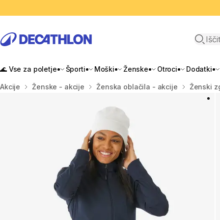
Odpri i
🌊 Vse za poletje
Športi
Moški
Ženske
Otroci
Dodatki
Domov
Akcije
Ženske - akcije
Ženska oblačila - akcije
Ženski zg