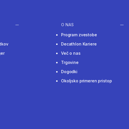
O NAS
Program zvestobe
tkov
Decathlon Kariere
ger
Več o nas
Trgovine
Dogodki
Okoljsko primeren pristop