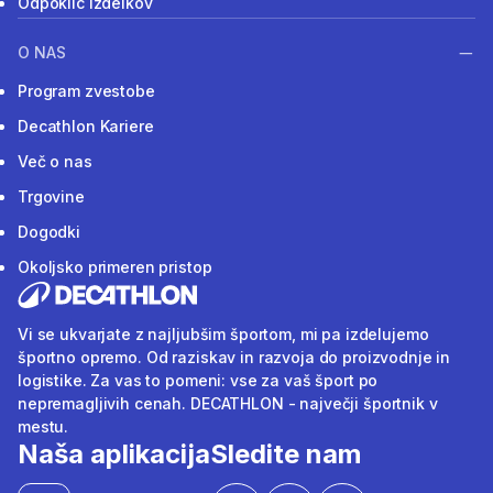
Odpoklic izdelkov
O NAS
Program zvestobe
Decathlon Kariere
Več o nas
Trgovine
Dogodki
Okoljsko primeren pristop
Vi se ukvarjate z najljubšim športom, mi pa izdelujemo
športno opremo. Od raziskav in razvoja do proizvodnje in
logistike. Za vas to pomeni: vse za vaš šport po
nepremagljivih cenah. DECATHLON - največji športnik v
mestu.
Naša aplikacija
Sledite nam