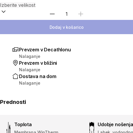
Izberite količino
Dodaj v košarico
Prevzem v Decathlonu
Nalaganje
Prevzem v bližini
Nalaganje
Dostava na dom
Nalaganje
Prednosti
Toplota
Udobje nošenj
Membrana WinTherm
Lahek, vodoodpo