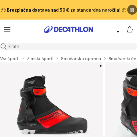
📦
Brezplačna dostava nad 50 €
za standardna naročila! 📦
Meni
Moj
Odpri iskanje
Domov
Vsi športi
Zimski športi
Smučarska oprema
Smučarski čev