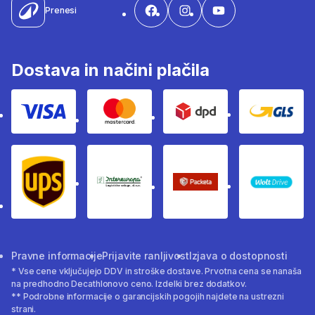
Prenesi
Dostava in načini plačila
Visa
Mastercard
Dpd
Gls
Ups
Intereuropa
Packeta Sledenje pošilj
WOLT
Pravne informacije
Prijavite ranljivost
Izjava o dostopnosti
* Vse cene vključujejo DDV in stroške dostave. Prvotna cena se nanaša
na predhodno Decathlonovo ceno. Izdelki brez dodatkov.
** Podrobne informacije o garancijskih pogojih najdete na ustrezni
strani.