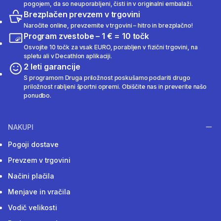
pogojem, da so neuporabljeni, čisti in v originalni embalaži.
Brezplačen prevzem v trgovini
Naročite online, prevzemite v trgovini – hitro in brezplačno!
Program zvestobe – 1 € = 10 točk
Osvojite 10 točk za vsak EURO, porabljen v fizični trgovini, na
spletu ali v Decathlon aplikaciji.
2 leti garancije
S programom Druga priložnost poskušamo podariti drugo
priložnost rabljeni športni opremi. Obiščite nas in preverite našo
ponudbo.
NAKUPI
Pogoji dostave
Prevzem v trgovini
Načini plačila
Menjave in vračila
Vodič velikosti