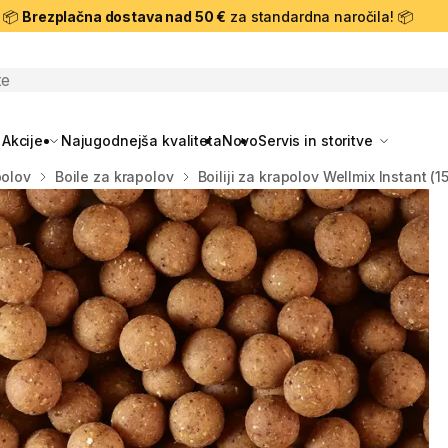
📦
Brezplačna dostava nad 50 €
za standardna naročila! 📦
skanje
Akcije
Najugodnejša kvaliteta
Novo
Servis in storitve
polov
Boile za krapolov
Boiliji za krapolov Wellmix Instant (