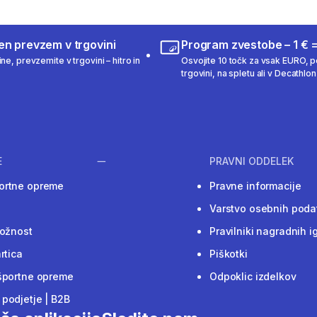
en prevzem v trgovini
Program zvestobe – 1 € =
ne, prevzemite v trgovini – hitro in
Osvojite 10 točk za vsak EURO, po
trgovini, na spletu ali v Decathlon 
E
PRAVNI ODDELEK
ortne opreme
Pravne informacije
Varstvo osebnih poda
ložnost
Pravilniki nagradnih i
rtica
Piškotki
športne opreme
Odpoklic izdelkov
podjetje | B2B