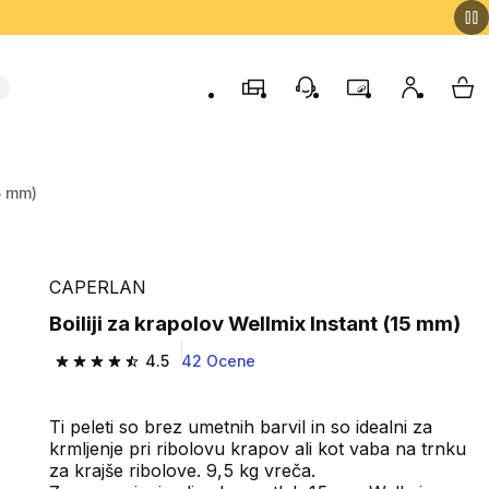
Trgovine
Podporo strankam
Program zvestob
Moj račun
Moj
15 mm)
CAPERLAN
Boiliji za krapolov Wellmix Instant (15 mm)
4.5
42 Ocene
4.5 od 5 zvezdic from 42 ocene
Ti peleti so brez umetnih barvil in so idealni za
krmljenje pri ribolovu krapov ali kot vaba na trnku
za krajše ribolove. 9,5 kg vreča.