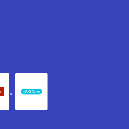
keta Sledenje pošiljki
WOLT