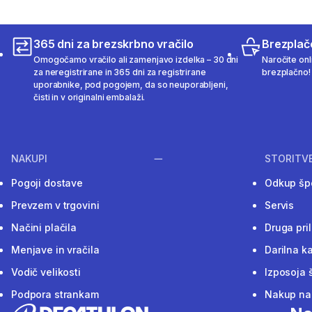
365 dni za brezskrbno vračilo
Brezplač
Omogočamo vračilo ali zamenjavo izdelka – 30 dni
Naročite onli
za neregistrirane in 365 dni za registrirane
brezplačno!
uporabnike, pod pogojem, da so neuporabljeni,
čisti in v originalni embalaži.
NAKUPI
STORITV
Pogoji dostave
Odkup šp
Prevzem v trgovini
Servis
Načini plačila
Druga pri
Menjave in vračila
Darilna ka
Vodič velikosti
Izposoja 
Podpora strankam
Nakup na 