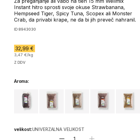
Za preganjanje ali vabo na tleh 15 mm Wellmix
Instant hitro sprosti svoje okuse Strawbanana,
Hempseed Tiger, Spicy Tuna, Scopex ali Monster
Crab, da privabi krape, ne da bi jih preveč nahranil.
ID
8943030
32,99 €
3,47 €/kg
Z DDV
Aroma:
Choose a variant
velikost:
UNIVERZALNA VELIKOST