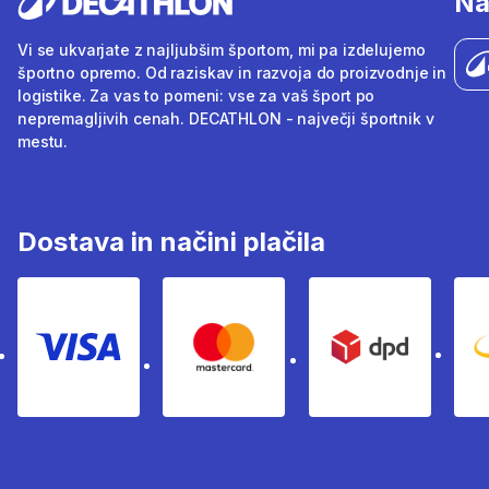
Na
Vi se ukvarjate z najljubšim športom, mi pa izdelujemo
športno opremo. Od raziskav in razvoja do proizvodnje in
logistike. Za vas to pomeni: vse za vaš šport po
nepremagljivih cenah. DECATHLON - največji športnik v
mestu.
Dostava in načini plačila
Visa
Mastercard
Dpd