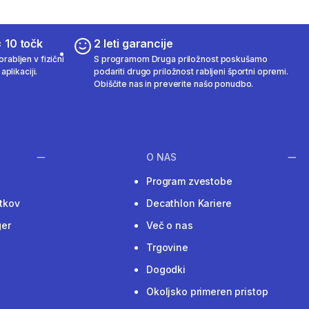
 10 točk
2 leti garancije
rabljen v fizični
S programom Druga priložnost poskušamo
aplikaciji.
podariti drugo priložnost rabljeni športni opremi.
Obiščite nas in preverite našo ponudbo.
O NAS
Program zvestobe
tkov
Decathlon Kariere
ger
Več o nas
Trgovine
Dogodki
Okoljsko primeren pristop