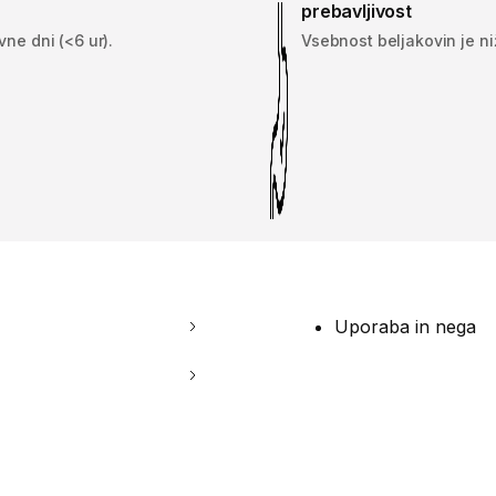
prebavljivost
vne dni (<6 ur).
Vsebnost beljakovin je niž
Uporaba in nega