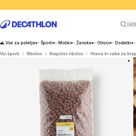
Odpri i
🌊 Vse za poletje
Športi
Moški
Ženske
Otroci
Dodatki
Domov
Vsi športi
Ribolov
Krapolov ribolov
Hrana in vabe za kra