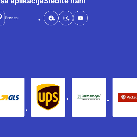
ša aplikacija
Sledite nam
Prenesi
Gls
Ups
Intereuropa
Pac