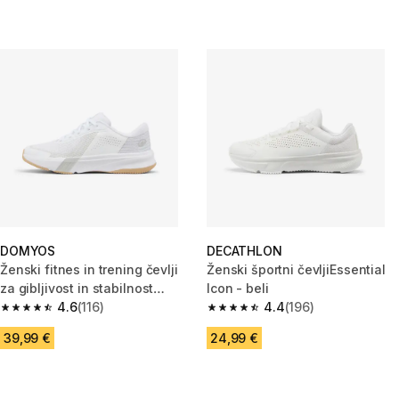
DOMYOS
DECATHLON
Ženski fitnes in trening čevlji
Ženski športni čevljiEssential
za gibljivost in stabilnost
Icon - beli
Energy
4.6
(116)
4.4
(196)
4.6 od 5 zvezdic from 116 ocene
4.4 od 5 zvezdic from 196 oce
39,99 €
24,99 €