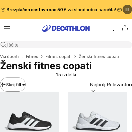
📦
Brezplačna dostava nad 50 €
za standardna naročila! 📦
Meni
Moj
Odpri iskanje
Domov
Vsi športi
Fitnes
Fitnes copati
Ženski fitnes copati
Ženski fitnes copati
15 izdelki
Skrij filtre
Razvrsti po:
(optiona