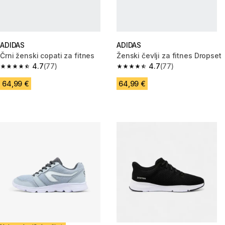
ADIDAS
ADIDAS
Črni ženski copati za fitnes
Ženski čevlji za fitnes Dropset
4.7
(77)
4.7
(77)
4.7 od 5 zvezdic from 77 ocene
4.7 od 5 zvezdic from 77 ocen
64,99 €
64,99 €