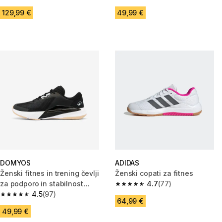
5.0 od 5 zvezdic from 1 ocene
4.5 od 5 zvezdic from 97 ocene
129,99 €
49,99 €
DOMYOS
ADIDAS
Ženski fitnes in trening čevlji
Ženski copati za fitnes
za podporo in stabilnost
4.7
(77)
4.7 od 5 zvezdic from 77 ocen
Energy+
4.5
(97)
4.5 od 5 zvezdic from 97 ocene
64,99 €
49,99 €