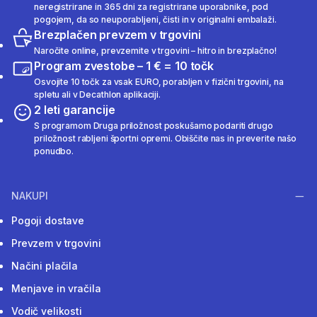
neregistrirane in 365 dni za registrirane uporabnike, pod
pogojem, da so neuporabljeni, čisti in v originalni embalaži.
Brezplačen prevzem v trgovini
Naročite online, prevzemite v trgovini – hitro in brezplačno!
Program zvestobe – 1 € = 10 točk
Osvojite 10 točk za vsak EURO, porabljen v fizični trgovini, na
spletu ali v Decathlon aplikaciji.
2 leti garancije
S programom Druga priložnost poskušamo podariti drugo
priložnost rabljeni športni opremi. Obiščite nas in preverite našo
ponudbo.
NAKUPI
Pogoji dostave
Prevzem v trgovini
Načini plačila
Menjave in vračila
Vodič velikosti