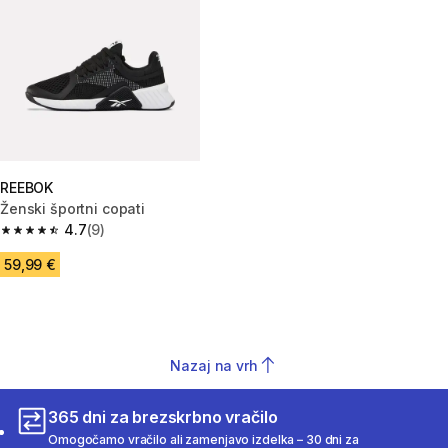
REEBOK
Ženski športni copati
4.7
(9)
4.7 od 5 zvezdic from 9 ocene
59,99 €
Nazaj na vrh
365 dni za brezskrbno vračilo
Omogočamo vračilo ali zamenjavo izdelka – 30 dni za