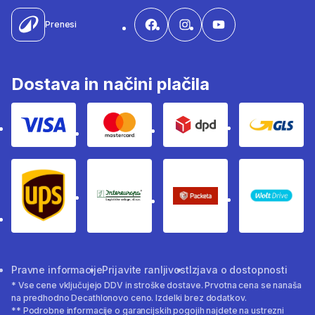
Prenesi
Dostava in načini plačila
Visa
Mastercard
Dpd
Gls
Ups
Intereuropa
Packeta Sledenje pošilj
WOLT
Pravne informacije
Prijavite ranljivost
Izjava o dostopnosti
* Vse cene vključujejo DDV in stroške dostave. Prvotna cena se nanaša
na predhodno Decathlonovo ceno. Izdelki brez dodatkov.
** Podrobne informacije o garancijskih pogojih najdete na ustrezni