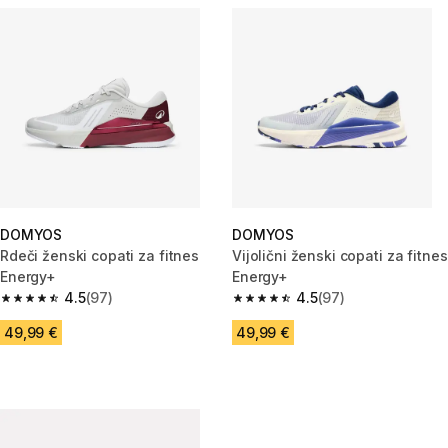
DOMYOS
DOMYOS
Rdeči ženski copati za fitnes
Vijolični ženski copati za fitnes
Energy+
Energy+
4.5
(97)
4.5
(97)
4.5 od 5 zvezdic from 97 ocene
4.5 od 5 zvezdic from 97 ocene
49,99 €
49,99 €