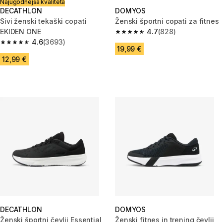
Najugodnejša kvaliteta
DECATHLON
DOMYOS
Sivi ženski tekaški copati
Ženski športni copati za fitnes
EKIDEN ONE
4.7
(828)
4.7 od 5 zvezdic from 828 oce
4.6
(3693)
4.6 od 5 zvezdic from 3693 ocene
19,99 €
12,99 €
DECATHLON
DOMYOS
Ženski športni čevlji Essential
Ženski fitnes in trening čevlji