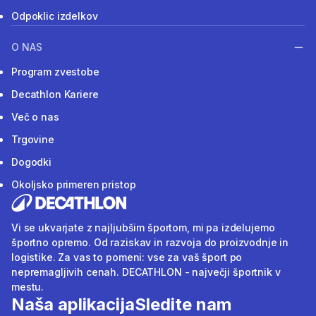
Odpoklic izdelkov
O NAS
Program zvestobe
Decathlon Kariere
Več o nas
Trgovine
Dogodki
Okoljsko primeren pristop
Vi se ukvarjate z najljubšim športom, mi pa izdelujemo
športno opremo. Od raziskav in razvoja do proizvodnje in
logistike. Za vas to pomeni: vse za vaš šport po
nepremagljivih cenah. DECATHLON - največji športnik v
mestu.
Naša aplikacija
Sledite nam