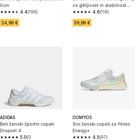
Icon
za gibljivost in stabilnost
4.4
(196)
Energy
4.6
(116)
4.4 od 5 zvezdic from 196 ocene
4.6 od 5 zvezdic from 116 ocen
24,99 €
39,99 €
ADIDAS
DOMYOS
Beli ženski športni copati
Sivi ženski copati za fitnes
Dropset 4
Energy+
5.0
(1)
4.5
(97)