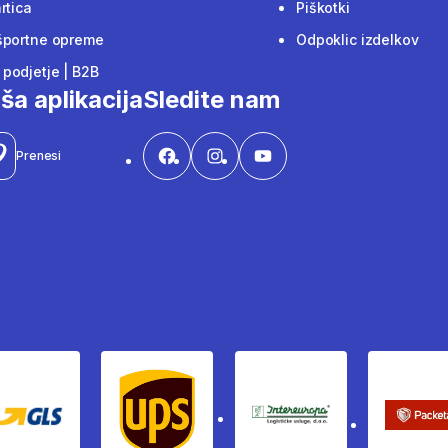
rtica
Piškotki
športne opreme
Odpoklic izdelkov
podjetje | B2B
ša aplikacija
Sledite nam
Prenesi
Gls
Ups
Intereuropa
Pac