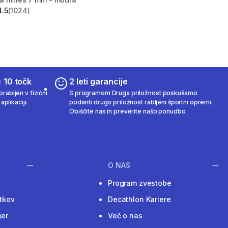
4.5
(1024)
zvezdic from 1024 ocene
 10 točk
2 leti garancije
rabljen v fizični
S programom Druga priložnost poskušamo
aplikaciji.
podariti drugo priložnost rabljeni športni opremi.
Obiščite nas in preverite našo ponudbo.
O NAS
Program zvestobe
tkov
Decathlon Kariere
ger
Več o nas