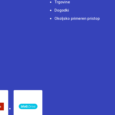
Trgovine
Dogodki
Okoljsko primeren pristop
keta Sledenje pošiljki
WOLT