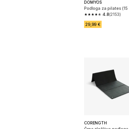
DOMYOS
Podloga za pilates (15
4.8
(2153)
4.8 od 5 zvezdic from
29,99 €
CORENGTH
Črna zložljiva podlog