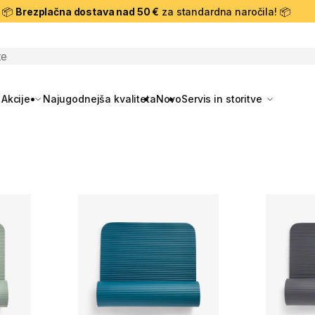
📦
Brezplačna dostava nad 50 €
za standardna naročila! 📦
skanje
Akcije
Najugodnejša kvaliteta
Novo
Servis in storitve
e