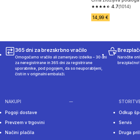
4.7
(1014)
4.7 od 5 zvezdic from
14,99 €
365 dni za brezskrbno vračilo
Brezplač
Omogočamo vračilo ali zamenjavo izdelka – 30 dni
Naročite onli
za neregistrirane in 365 dni za registrirane
brezplačno!
uporabnike, pod pogojem, da so neuporabljeni,
čisti in v originalni embalaži.
NAKUPI
STORITV
Pogoji dostave
Odkup šp
Prevzem v trgovini
Servis
Načini plačila
Druga pri