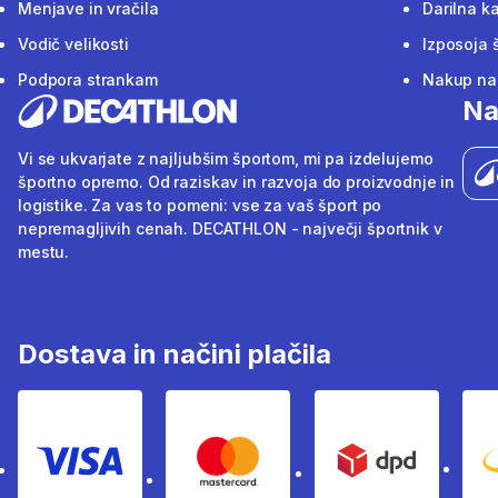
Menjave in vračila
Darilna ka
Vodič velikosti
Izposoja 
Podpora strankam
Nakup na 
Na
Vi se ukvarjate z najljubšim športom, mi pa izdelujemo
športno opremo. Od raziskav in razvoja do proizvodnje in
logistike. Za vas to pomeni: vse za vaš šport po
nepremagljivih cenah. DECATHLON - največji športnik v
mestu.
Dostava in načini plačila
Visa
Mastercard
Dpd