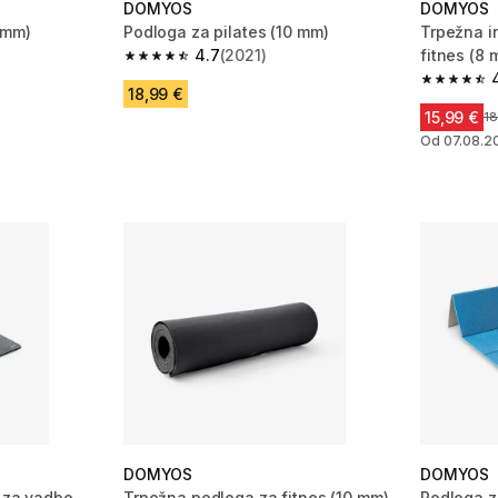
DOMYOS
DOMYOS
 mm)
Podloga za pilates (10 mm)
Trpežna i
4.7
(2021)
fitnes (8 
 2153 ocene
4.7 od 5 zvezdic from 2021 ocene
4.6 od 5 
18,99 €
15,99 €
Ce
18
Od 07.08.2
DOMYOS
DOMYOS
a za vadbo
Trpežna podloga za fitnes (10 mm)
Podloga z