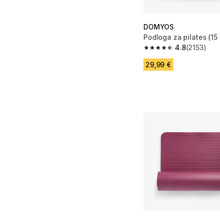
DOMYOS
Podloga za pilates (15
4.8
(2153)
4.8 od 5 zvezdic from
29,99 €