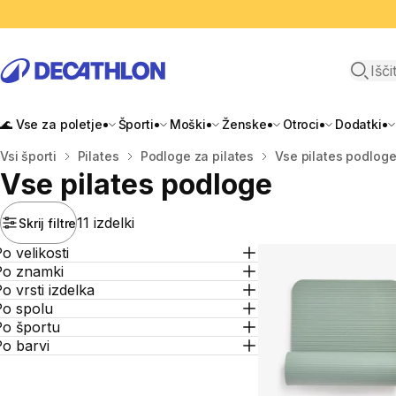
Odpri i
🌊 Vse za poletje
Športi
Moški
Ženske
Otroci
Dodatki
Domov
Vsi športi
Pilates
Podloge za pilates
Vse pilates podlog
Vse pilates podloge
11 izdelki
Skrij filtre
o velikosti
Po znamki
o vrsti izdelka
Po spolu
Po športu
o barvi