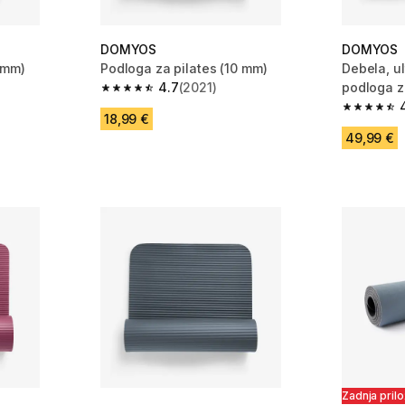
DOMYOS
DOMYOS
 mm)
Podloga za pilates (10 mm)
Debela, ul
4.7
(2021)
podloga z
 2153 ocene
4.7 od 5 zvezdic from 2021 ocene
4.8 od 5 
18,99 €
49,99 €
Zadnja pril