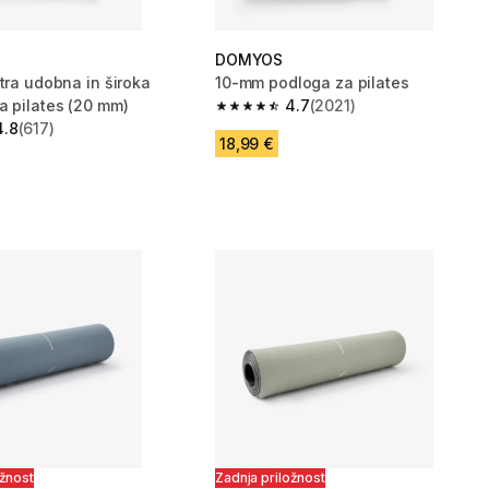
DOMYOS
tra udobna in široka
10-mm podloga za pilates
a pilates (20 mm)
4.7
(2021)
4.7 od 5 zvezdic from 2021 ocene
4.8
(617)
zvezdic from 617 ocene
18,99 €
ožnost
Zadnja priložnost