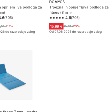
DOMYOS
n oprijemljiva podloga za
Trpežna in oprijemljiva podloga za
mm)
fitnes (8 mm)
4.6
(705)
4.6
(705)
zvezdic from 705 ocene
4.6 od 5 zvezdic from 705 ocene
15,99 €
na pred znižanjem
,99 €
15%
Cena pred znižanjem
18,99 €
15%
026 do razprodaje zalog
Od 07.08.2026 do razprodaje zalog
a fitnes 7 mm - modra