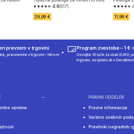
4.6
(517)
 1014 ocene
4.6 od 5 zvezdic from 517 ocene
4.5 od 5 
29,99 €
11,99 €
en prevzem v trgovini
Program zvestobe – 1 € =
ne, prevzemite v trgovini – hitro in
Osvojite 10 točk za vsak EURO, po
trgovini, na spletu ali v Decathlon 
E
PRAVNI ODDELEK
ortne opreme
Pravne informacije
Varstvo osebnih poda
ložnost
Pravilniki nagradnih i