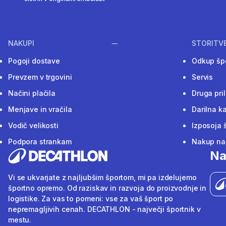
NAKUPI
STORITV
Pogoji dostave
Odkup šp
Prevzem v trgovini
Servis
Načini plačila
Druga pri
Menjave in vračila
Darilna ka
Vodič velikosti
Izposoja 
Podpora strankam
Nakup na 
Na
Vi se ukvarjate z najljubšim športom, mi pa izdelujemo
športno opremo. Od raziskav in razvoja do proizvodnje in
logistike. Za vas to pomeni: vse za vaš šport po
nepremagljivih cenah. DECATHLON - največji športnik v
mestu.