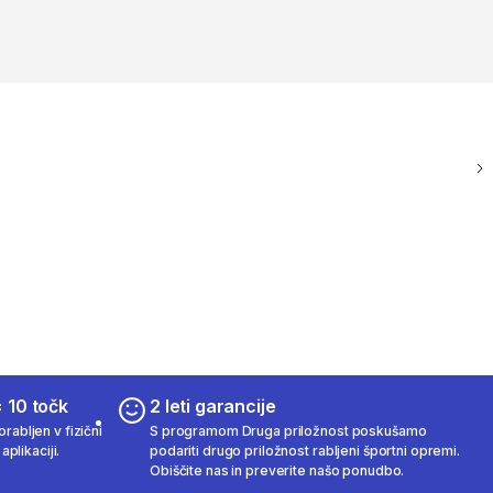
 10 točk
2 leti garancije
rabljen v fizični
S programom Druga priložnost poskušamo
aplikaciji.
podariti drugo priložnost rabljeni športni opremi.
Obiščite nas in preverite našo ponudbo.