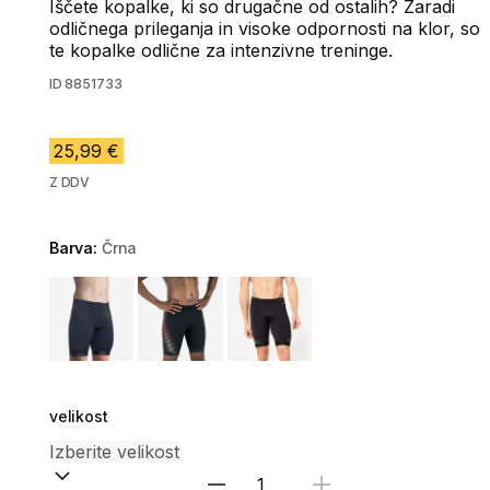
Iščete kopalke, ki so drugačne od ostalih? Zaradi
odličnega prileganja in visoke odpornosti na klor, so
te kopalke odlične za intenzivne treninge.
ID
8851733
25,99 €
Z DDV
Barva:
Črna
Choose a variant
velikost