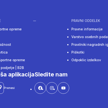
E
PRAVNI ODDELEK
ortne opreme
Pravne informacije
Varstvo osebnih poda
ložnost
Pravilniki nagradnih i
rtica
Piškotki
športne opreme
Odpoklic izdelkov
podjetje | B2B
ša aplikacija
Sledite nam
Prenesi