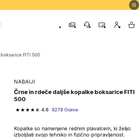
Trgovine
Podporo strankam
Program zvestob
Moj račun
Moj
 boksarice FITI 500
NABAIJI
Črne in rdeče daljše kopalke boksarice FITI
500
4.6
6278 Ocene
4.6 od 5 zvezdic from 6278 ocene
Kopalke so namenjene rednim plavalcem, ki želijo
izboljšati svojo tehniko in fizično pripravljenost.