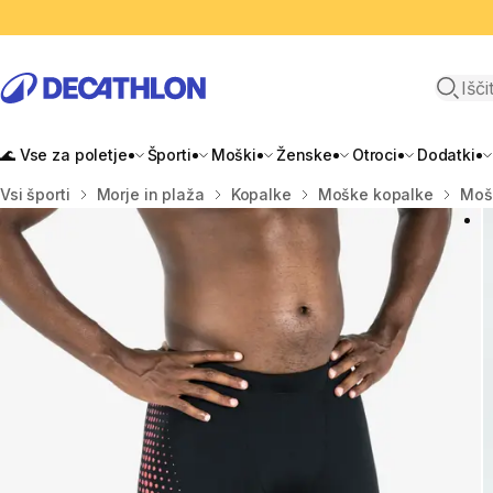
Odpri i
🌊 Vse za poletje
Športi
Moški
Ženske
Otroci
Dodatki
Domov
Vsi športi
Morje in plaža
Kopalke
Moške kopalke
Mošk