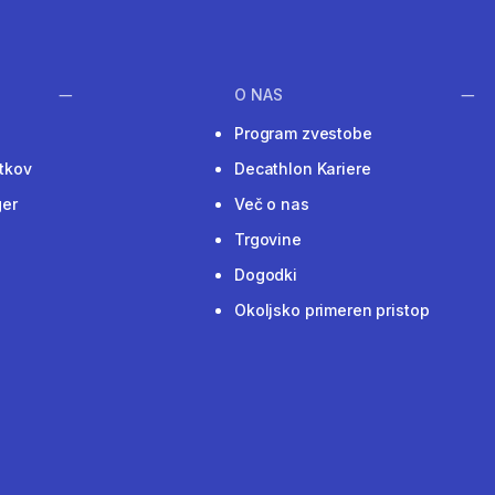
O NAS
Program zvestobe
tkov
Decathlon Kariere
ger
Več o nas
Trgovine
Dogodki
Okoljsko primeren pristop