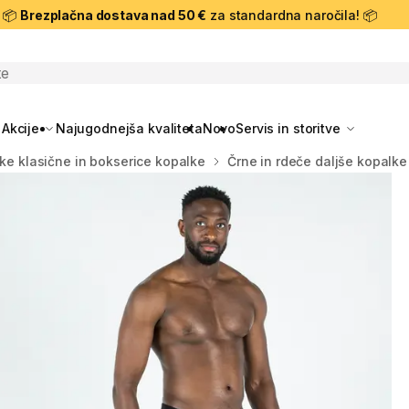
📦
Brezplačna dostava nad 50 €
za standardna naročila! 📦
skanje
Akcije
Najugodnejša kvaliteta
Novo
Servis in storitve
e klasične in bokserice kopalke
Črne in rdeče daljše kopalke