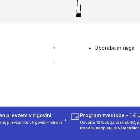
Uporaba in nega
en prevzem v trgovini
Program zvestobe – 1 € =
ne, prevzemite v trgovini – hitro in
Osvojite 10 točk za vsak EURO, po
trgovini, na spletu ali v Decathlon 