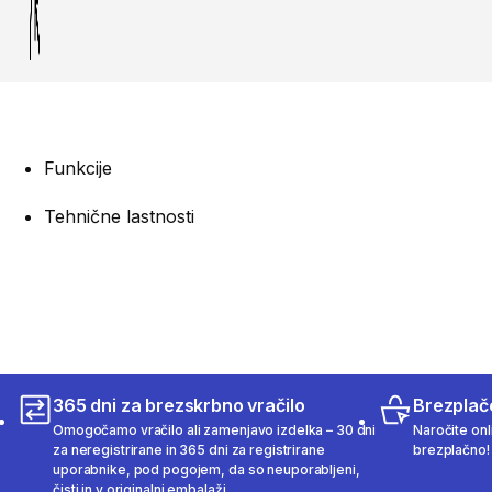
Funkcije
Tehnične lastnosti
365 dni za brezskrbno vračilo
Brezplač
Omogočamo vračilo ali zamenjavo izdelka – 30 dni
Naročite onli
za neregistrirane in 365 dni za registrirane
brezplačno!
uporabnike, pod pogojem, da so neuporabljeni,
čisti in v originalni embalaži.