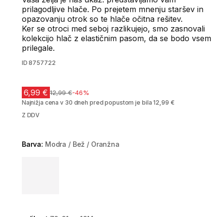
prilagodljive hlače. Po prejetem mnenju staršev in
opazovanju otrok so te hlače očitna rešitev.
Ker se otroci med seboj razlikujejo, smo zasnovali
kolekcijo hlač z elastičnim pasom, da se bodo vsem
prilegale.
ID
8757722
6,99 €
Cena pred znižanjem
12,99 €
-46%
Najnižja cena v 30 dneh pred popustom je bila 12,99 €
Z DDV
Barva:
Modra / Bež / Oranžna
Choose a variant