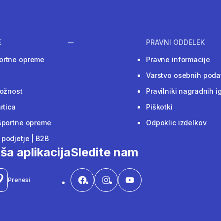
E
PRAVNI ODDELEK
ortne opreme
Pravne informacije
Varstvo osebnih poda
ložnost
Pravilniki nagradnih i
rtica
Piškotki
športne opreme
Odpoklic izdelkov
podjetje | B2B
ša aplikacija
Sledite nam
Prenesi