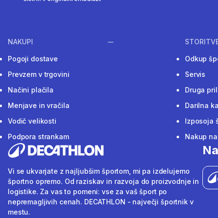
NAKUPI
STORITV
Pogoji dostave
Odkup šp
Prevzem v trgovini
Servis
Načini plačila
Druga pri
Menjave in vračila
Darilna ka
Vodič velikosti
Izposoja 
Podpora strankam
Nakup na 
Na
Vi se ukvarjate z najljubšim športom, mi pa izdelujemo
športno opremo. Od raziskav in razvoja do proizvodnje in
logistike. Za vas to pomeni: vse za vaš šport po
nepremagljivih cenah. DECATHLON - največji športnik v
mestu.