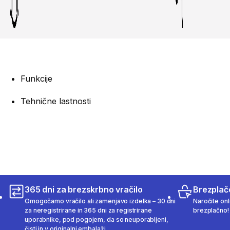
Funkcije
Tehnične lastnosti
365 dni za brezskrbno vračilo
Brezplač
Omogočamo vračilo ali zamenjavo izdelka – 30 dni
Naročite onli
za neregistrirane in 365 dni za registrirane
brezplačno!
uporabnike, pod pogojem, da so neuporabljeni,
čisti in v originalni embalaži.