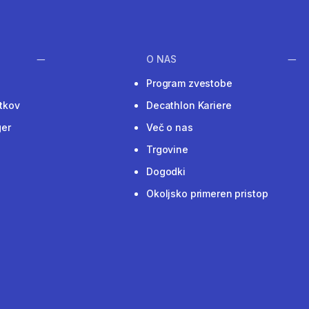
O NAS
Program zvestobe
tkov
Decathlon Kariere
ger
Več o nas
Trgovine
Dogodki
Okoljsko primeren pristop