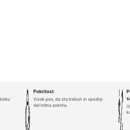
Pokritost
P
s
otroku
Visok pas, da sta trebuh in spodnji
del hrbta pokrita.
U
k