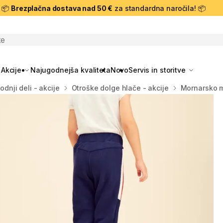
📦
Brezplačna dostava nad 50 €
za standardna naročila! 📦
skanje
Akcije
Najugodnejša kvaliteta
Novo
Servis in storitve
odnji deli - akcije
Otroške dolge hlače - akcije
Mornarsko m