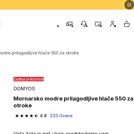
Trgovine
Podporo strankam
Program zvestob
Moj račun
Moj
odre prilagodljive hlače 550 za otroke
Zadnja priložnost
DOMYOS
Mornarsko modre prilagodljive hlače 550 za
otroke
4.8
233 Ocene
4.8 od 5 zvezdic from 233 ocene
Vaša želja je naš ukaz: predstavljamo vam