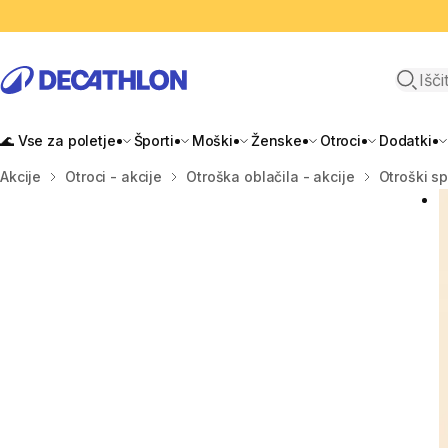
Odpri i
🌊 Vse za poletje
Športi
Moški
Ženske
Otroci
Dodatki
Domov
Akcije
Otroci - akcije
Otroška oblačila - akcije
Otroški sp