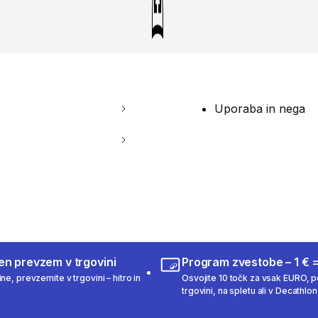
Uporaba in nega
en prevzem v trgovini
Program zvestobe – 1 € =
ne, prevzemite v trgovini – hitro in
Osvojite 10 točk za vsak EURO, po
trgovini, na spletu ali v Decathlon 