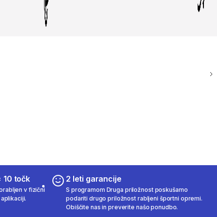
 10 točk
2 leti garancije
rabljen v fizični
S programom Druga priložnost poskušamo
aplikaciji.
podariti drugo priložnost rabljeni športni opremi.
Obiščite nas in preverite našo ponudbo.