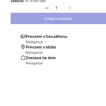
velikost:
76-81cm 18M
Izberite količino
Dodaj v košarico
Prevzem v Decathlonu
Nalaganje
Prevzem v bližini
Nalaganje
Dostava na dom
Nalaganje