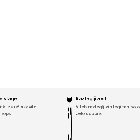
e vlage
Raztegljivost
itki za učinkovito
V teh raztegljivih legicah bo 
noja.
zelo udobno.