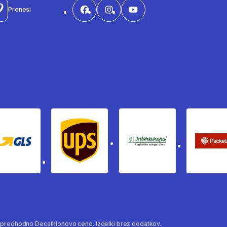
Prenesi
Gls
Ups
Intereuropa
Pac
a predhodno Decathlonovo ceno. Izdelki brez dodatkov.