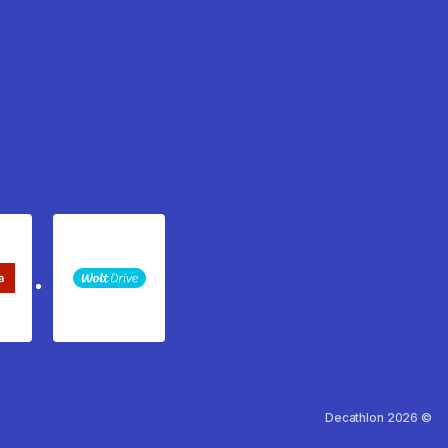
keta Sledenje pošiljki
WOLT
Decathlon 2026 ©