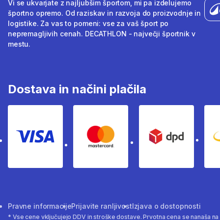
Vi se ukvarjate z najljubšim športom, mi pa izdelujemo
športno opremo. Od raziskav in razvoja do proizvodnje in
logistike. Za vas to pomeni: vse za vaš šport po
nepremagljivih cenah. DECATHLON - največji športnik v
mestu.
Dostava in načini plačila
Visa
Mastercard
Dpd
Pravne informacije
Prijavite ranljivost
Izjava o dostopnosti
* Vse cene vključujejo DDV in stroške dostave. Prvotna cena se nanaša n