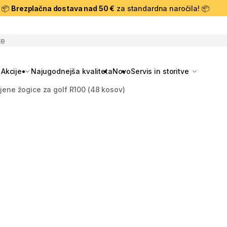
📦
Brezplačna dostava nad 50 €
za standardna naročila! 📦
skanje
Akcije
Najugodnejša kvaliteta
Novo
Servis in storitve
jene žogice za golf R100 (48 kosov)