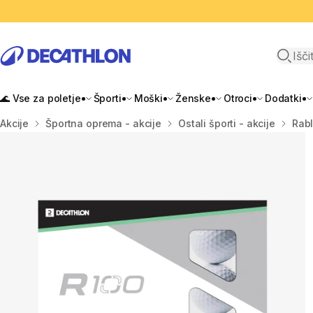
Odpri i
🌊 Vse za poletje
Športi
Moški
Ženske
Otroci
Dodatki
Domov
Akcije
Športna oprema - akcije
Ostali športi - akcije
Rabl