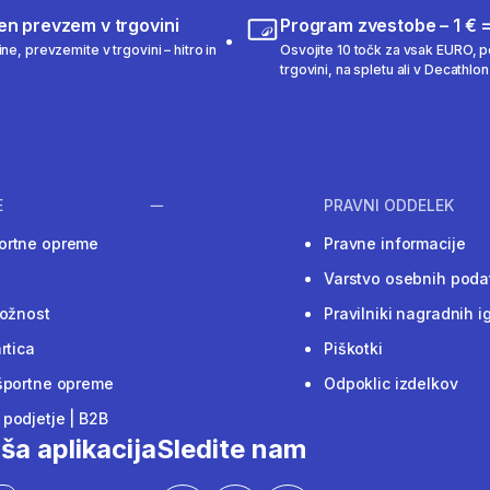
en prevzem v trgovini
Program zvestobe – 1 € =
ne, prevzemite v trgovini – hitro in
Osvojite 10 točk za vsak EURO, po
trgovini, na spletu ali v Decathlon 
E
PRAVNI ODDELEK
ortne opreme
Pravne informacije
Varstvo osebnih poda
ložnost
Pravilniki nagradnih i
rtica
Piškotki
športne opreme
Odpoklic izdelkov
podjetje | B2B
ša aplikacija
Sledite nam