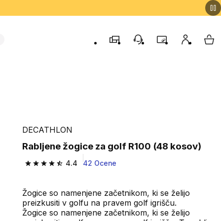
Trgovine
Podporo strankam
Program zvestob
Moj račun
Moj
DECATHLON
Rabljene žogice za golf R100 (48 kosov)
4.4
42 Ocene
4.4 od 5 zvezdic from 42 ocene
Žogice so namenjene začetnikom, ki se želijo
preizkusiti v golfu na pravem golf igrišču.
Žogice so namenjene začetnikom, ki se želijo