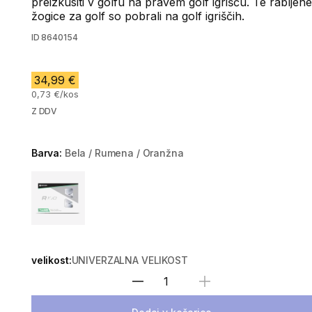
preizkusiti v golfu na pravem golf igrišču. Te rabljene
žogice za golf so pobrali na golf igriščih.
ID
8640154
34,99 €
0,73 €/kos
Z DDV
Barva:
Bela / Rumena / Oranžna
Choose a variant
velikost:
UNIVERZALNA VELIKOST
Izberite količino