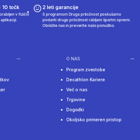
 10 točk
2 leti garancije
rabljen v fizični
S programom Druga priložnost poskušamo
aplikaciji.
podariti drugo priložnost rabljeni športni opremi.
Obiščite nas in preverite našo ponudbo.
O NAS
Program zvestobe
tkov
Decathlon Kariere
ger
Več o nas
Trgovine
Dogodki
Okoljsko primeren pristop