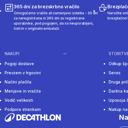
365 dni za brezskrbno vračilo
Brezplač
Omogočamo vračilo ali zamenjavo izdelka – 30 dni
Naročite onli
za neregistrirane in 365 dni za registrirane
brezplačno!
uporabnike, pod pogojem, da so neuporabljeni,
čisti in v originalni embalaži.
NAKUPI
STORITV
Pogoji dostave
Odkup šp
Prevzem v trgovini
Servis
Načini plačila
Druga pri
Menjave in vračila
Darilna ka
Vodič velikosti
Izposoja 
Podpora strankam
Nakup na 
Na