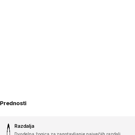
Prednosti
Razdalja
Dvodelna žogica za zagotavljanje največjih razdalj.