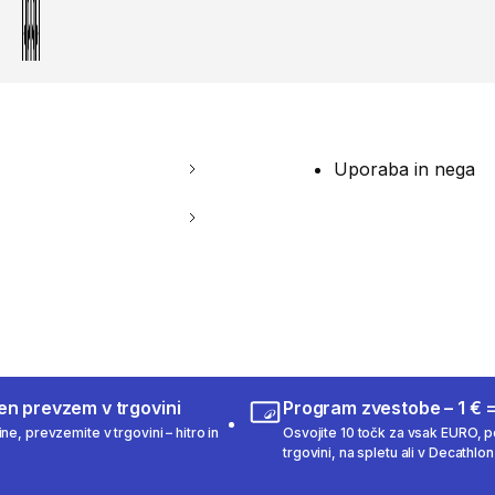
Uporaba in nega
en prevzem v trgovini
Program zvestobe – 1 € =
ne, prevzemite v trgovini – hitro in
Osvojite 10 točk za vsak EURO, po
trgovini, na spletu ali v Decathlon 