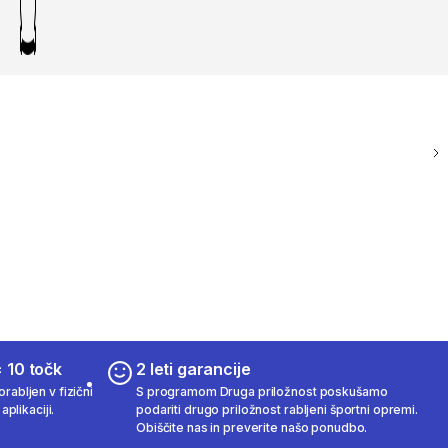
 10 točk
2 leti garancije
rabljen v fizični
S programom Druga priložnost poskušamo
aplikaciji.
podariti drugo priložnost rabljeni športni opremi.
Obiščite nas in preverite našo ponudbo.