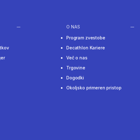
O NAS
Program zvestobe
tkov
Decathlon Kariere
ger
Več o nas
Trgovine
Dogodki
Okoljsko primeren pristop