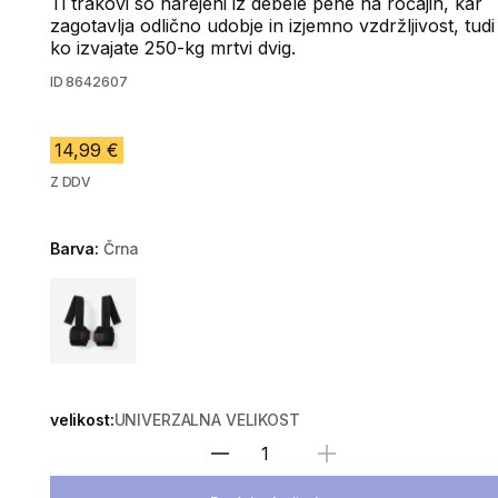
Ti trakovi so narejeni iz debele pene na ročajih, kar
zagotavlja odlično udobje in izjemno vzdržljivost, tudi
ko izvajate 250-kg mrtvi dvig.
ID
8642607
14,99 €
Z DDV
Barva:
Črna
Choose a variant
velikost:
UNIVERZALNA VELIKOST
Izberite količino