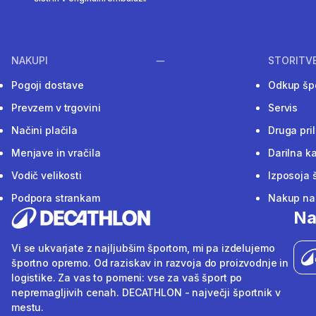
NAKUPI
STORITV
Pogoji dostave
Odkup šp
Prevzem v trgovini
Servis
Načini plačila
Druga pri
Menjave in vračila
Darilna ka
Vodič velikosti
Izposoja 
Podpora strankam
Nakup na 
Na
Vi se ukvarjate z najljubšim športom, mi pa izdelujemo
športno opremo. Od raziskav in razvoja do proizvodnje in
logistike. Za vas to pomeni: vse za vaš šport po
nepremagljivih cenah. DECATHLON - največji športnik v
mestu.