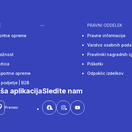
E
PRAVNI ODDELEK
ortne opreme
Pravne informacije
Varstvo osebnih poda
ložnost
Pravilniki nagradnih i
rtica
Piškotki
športne opreme
Odpoklic izdelkov
podjetje | B2B
ša aplikacija
Sledite nam
Prenesi