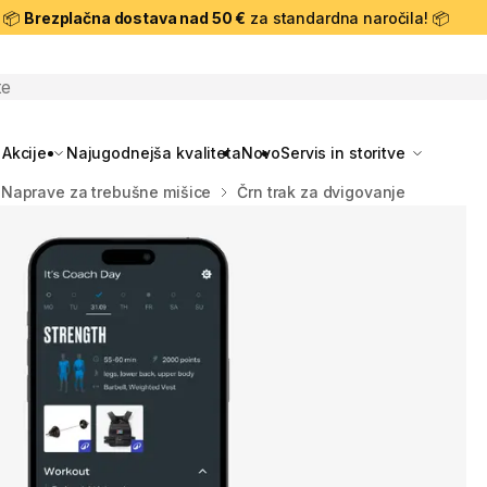
📦
Brezplačna dostava nad 50 €
za standardna naročila! 📦
skanje
Akcije
Najugodnejša kvaliteta
Novo
Servis in storitve
Naprave za trebušne mišice
Črn trak za dvigovanje