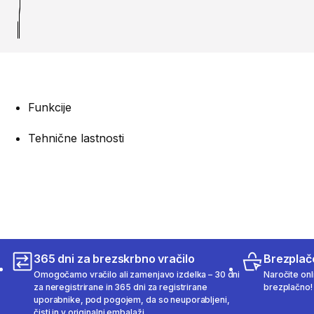
Funkcije
Tehnične lastnosti
365 dni za brezskrbno vračilo
Brezplač
Omogočamo vračilo ali zamenjavo izdelka – 30 dni
Naročite onli
za neregistrirane in 365 dni za registrirane
brezplačno!
uporabnike, pod pogojem, da so neuporabljeni,
čisti in v originalni embalaži.