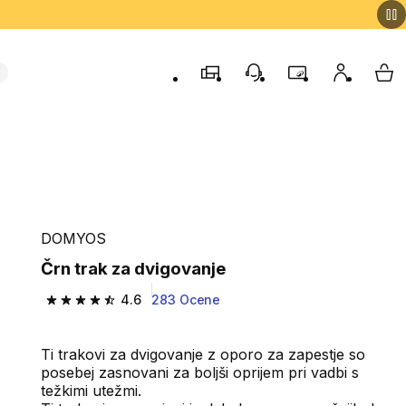
Trgovine
Podporo strankam
Program zvestob
Moj račun
Moj
DOMYOS
Črn trak za dvigovanje
4.6
283 Ocene
4.6 od 5 zvezdic from 283 ocene
Ti trakovi za dvigovanje z oporo za zapestje so
posebej zasnovani za boljši oprijem pri vadbi s
težkimi utežmi.