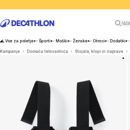
Odpri i
🌊 Vse za poletje
Športi
Moški
Ženske
Otroci
Dodatki
Domov
Kampanje
Domača telovadnica
Stojala, klopi in naprave