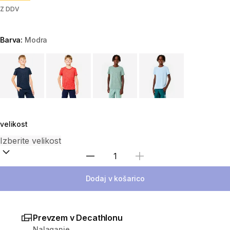
Z DDV
Barva:
Modra
Choose a variant
velikost
Izberite količino
Dodaj v košarico
Prevzem v Decathlonu
Nalaganje