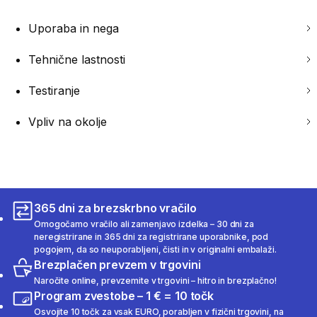
Uporaba in nega
Tehnične lastnosti
Testiranje
Vpliv na okolje
365 dni za brezskrbno vračilo
Omogočamo vračilo ali zamenjavo izdelka – 30 dni za
neregistrirane in 365 dni za registrirane uporabnike, pod
pogojem, da so neuporabljeni, čisti in v originalni embalaži.
Brezplačen prevzem v trgovini
Naročite online, prevzemite v trgovini – hitro in brezplačno!
Program zvestobe – 1 € = 10 točk
Osvojite 10 točk za vsak EURO, porabljen v fizični trgovini, na