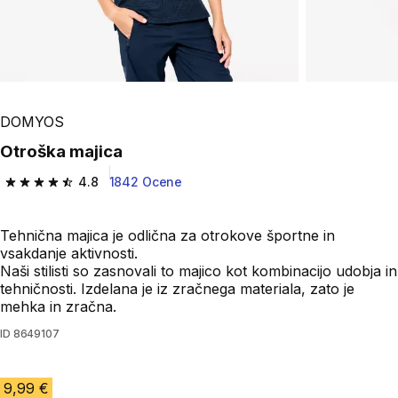
DOMYOS
Otroška majica
4.8
1842 Ocene
4.8 od 5 zvezdic from 1842 ocene
Tehnična majica je odlična za otrokove športne in
vsakdanje aktivnosti.
Naši stilisti so zasnovali to majico kot kombinacijo udobja in
tehničnosti. Izdelana je iz zračnega materiala, zato je
mehka in zračna.
ID
8649107
9,99 €