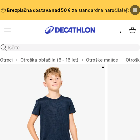
📦
Brezplačna dostava nad 50 €
za standardna naročila! 📦
Meni
Moj
Odpri iskanje
Domov
Otroci
Otroška oblačila (6 - 16 let)
Otroške majice
Otrošk