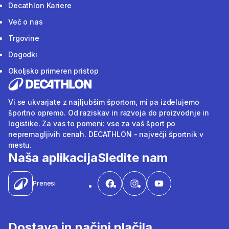
Decathlon Kariere
Več o nas
Trgovine
Dogodki
Okoljsko primeren pristop
Vi se ukvarjate z najljubšim športom, mi pa izdelujemo
športno opremo. Od raziskav in razvoja do proizvodnje in
logistike. Za vas to pomeni: vse za vaš šport po
nepremagljivih cenah. DECATHLON - največji športnik v
mestu.
Naša aplikacija
Sledite nam
Prenesi
Dostava in načini plačila