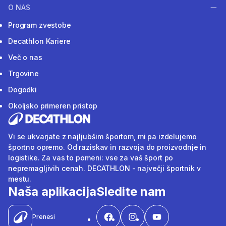
O NAS
Program zvestobe
Decathlon Kariere
Več o nas
Trgovine
Dogodki
Okoljsko primeren pristop
Vi se ukvarjate z najljubšim športom, mi pa izdelujemo
športno opremo. Od raziskav in razvoja do proizvodnje in
logistike. Za vas to pomeni: vse za vaš šport po
nepremagljivih cenah. DECATHLON - največji športnik v
mestu.
Naša aplikacija
Sledite nam
Prenesi