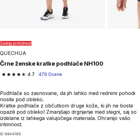
Zadnja priložnost
QUECHUA
Črne ženske kratke podhlače NH100
4.7
479 Ocene
4.7 od 5 zvezdic from 479 ocene
Podhlače so zasnovane, da jih lahko med rednimi pohodi
nosite pod obleko.
Kratke podhlače z občutkom druge kože, ki jih ne boste
opazili pod obleko! Zmanjšajo drgnjenje med stegni, saj so
izdelane iz lahkega valujočega materiala. Ohranijo vašo
intimnost.
ID
8844189