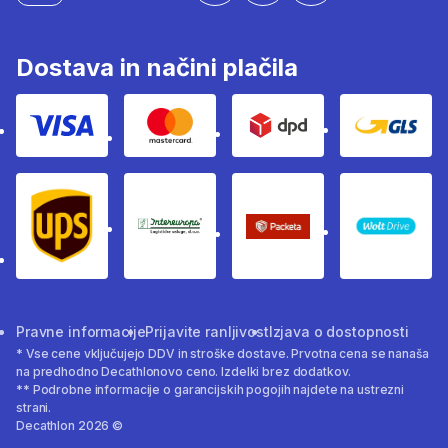
Dostava in načini plačila
Visa
Mastercard
Dpd
Gls
Ups
Intereuropa
Packeta Sledenje pošilj
WOLT
Pravne informacije
Prijavite ranljivost
Izjava o dostopnosti
* Vse cene vključujejo DDV in stroške dostave. Prvotna cena se nanaša
na predhodno Decathlonovo ceno. Izdelki brez dodatkov.
** Podrobne informacije o garancijskih pogojih najdete na ustrezni
strani.
Decathlon 2026 ©