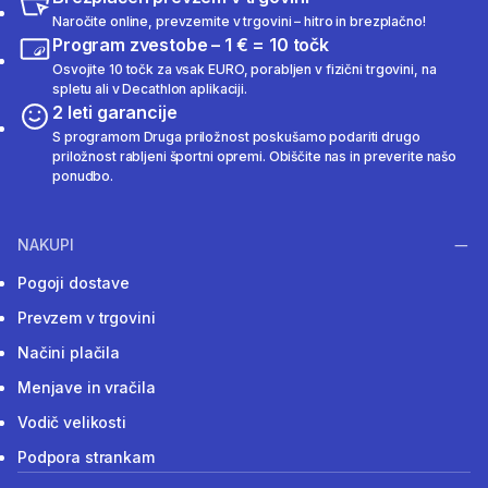
Naročite online, prevzemite v trgovini – hitro in brezplačno!
Program zvestobe – 1 € = 10 točk
Osvojite 10 točk za vsak EURO, porabljen v fizični trgovini, na
spletu ali v Decathlon aplikaciji.
2 leti garancije
S programom Druga priložnost poskušamo podariti drugo
priložnost rabljeni športni opremi. Obiščite nas in preverite našo
ponudbo.
NAKUPI
Pogoji dostave
Prevzem v trgovini
Načini plačila
Menjave in vračila
Vodič velikosti
Podpora strankam