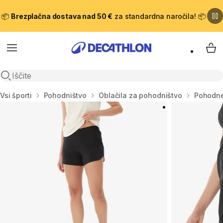
📦
Brezplačna dostava nad 50 €
za standardna naročila! 📦
Meni
Moj
Odpri iskanje
Domov
Vsi športi
Pohodništvo
Oblačila za pohodništvo
Pohodne