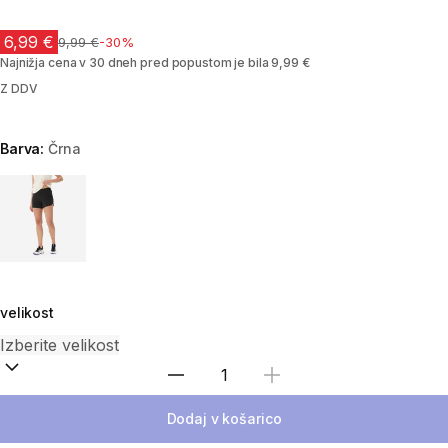
6,99 €
Cena pred znižanjem
9,99 €
-30%
Najnižja cena v 30 dneh pred popustom je bila 9,99 €
Z DDV
Barva:
Črna
Choose a variant
velikost
Izberite količino
Dodaj v košarico