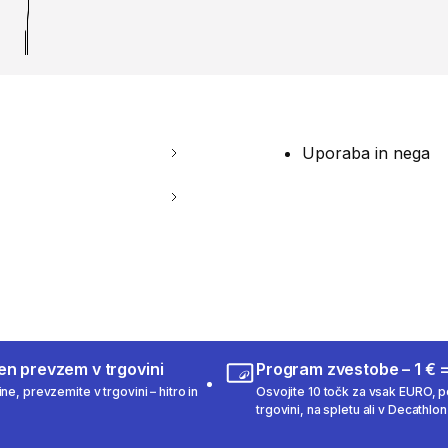
Uporaba in nega
en prevzem v trgovini
Program zvestobe – 1 € =
ne, prevzemite v trgovini – hitro in
Osvojite 10 točk za vsak EURO, po
trgovini, na spletu ali v Decathlon 