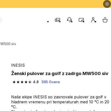
Trgovine
Podporo strankam
Program zvestob
Moj račun
Moj
MW500 siv
INESIS
Ženski pulover za golf z zadrgo MW500 siv
4.8
395 Ocene
4.8 od 5 zvezdic from 395 ocene
Naše ekipe INESIS so zasnovale pulover za golf v
hladnem vremenu pri temperaturah med 10 °C in 20
°C.