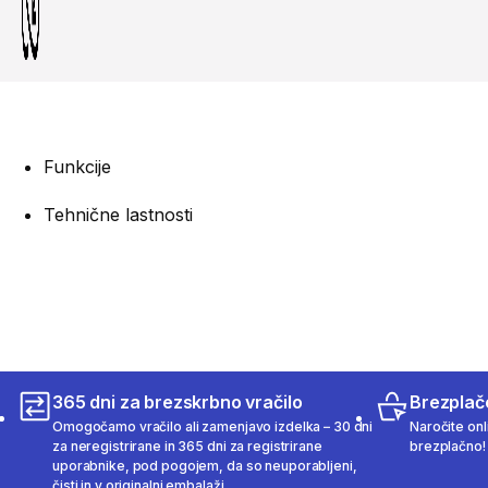
Funkcije
Tehnične lastnosti
365 dni za brezskrbno vračilo
Brezplač
Omogočamo vračilo ali zamenjavo izdelka – 30 dni
Naročite onli
za neregistrirane in 365 dni za registrirane
brezplačno!
uporabnike, pod pogojem, da so neuporabljeni,
čisti in v originalni embalaži.