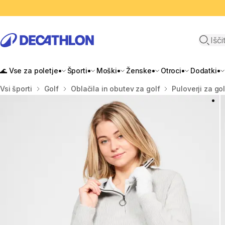
Odpri i
🌊 Vse za poletje
Športi
Moški
Ženske
Otroci
Dodatki
Domov
Vsi športi
Golf
Oblačila in obutev za golf
Puloverji za gol