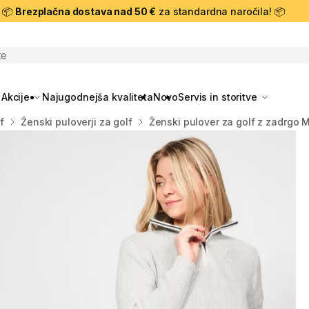
📦
Brezplačna dostava nad 50 €
za standardna naročila! 📦
skanje
Akcije
Najugodnejša kvaliteta
Novo
Servis in storitve
f
Ženski puloverji za golf
Ženski pulover za golf z zadrgo 