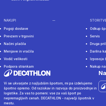
NAKUPI
STORITV
Pogoji dostave
Odkup šp
Prevzem v trgovini
Servis
Načini plačila
Druga pri
Menjave in vračila
Darilna ka
Vodič velikosti
Izposoja 
Podpora strankam
Nakup na 
Na
Vi se ukvarjate z najljubšim športom, mi pa izdelujemo
športno opremo. Od raziskav in razvoja do proizvodnje in
logistike. Za vas to pomeni: vse za vaš šport po
nepremagljivih cenah. DECATHLON - največji športnik v
mestu.