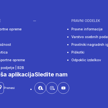
E
PRAVNI ODDELEK
ortne opreme
Pravne informacije
Varstvo osebnih poda
ložnost
Pravilniki nagradnih i
rtica
Piškotki
športne opreme
Odpoklic izdelkov
podjetje | B2B
ša aplikacija
Sledite nam
Prenesi