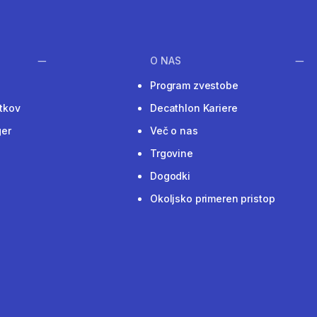
O NAS
Program zvestobe
tkov
Decathlon Kariere
ger
Več o nas
Trgovine
Dogodki
Okoljsko primeren pristop