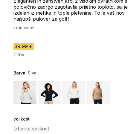
Eleganten in ženstven kroj z visokim ovratnikom s
polovično zadrgo zagotavlja prijetno toploto, saj je
izdelan iz mehke in tople pletenine. To je vaš nov
najljubši pulover za golf!
ID
8809695
39,99 €
Z DDV
Barva:
Siva
Choose a variant
velikost