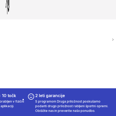
 10 točk
2 leti garancije
rabljen v fizični
S programom Druga priložnost poskušamo
aplikaciji.
podariti drugo priložnost rabljeni športni opremi.
Obiščite nas in preverite našo ponudbo.