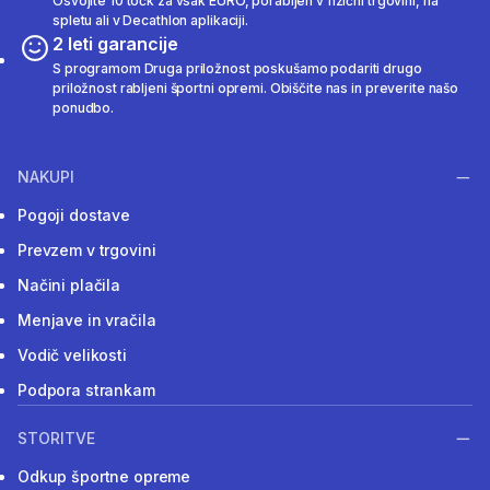
Osvojite 10 točk za vsak EURO, porabljen v fizični trgovini, na
spletu ali v Decathlon aplikaciji.
2 leti garancije
S programom Druga priložnost poskušamo podariti drugo
priložnost rabljeni športni opremi. Obiščite nas in preverite našo
ponudbo.
NAKUPI
Pogoji dostave
Prevzem v trgovini
Načini plačila
Menjave in vračila
Vodič velikosti
Podpora strankam
STORITVE
Odkup športne opreme