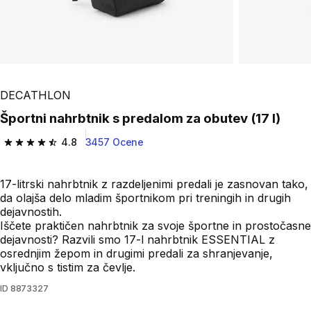
DECATHLON
Športni nahrbtnik s predalom za obutev (17 l)
4.8
3457 Ocene
4.8 od 5 zvezdic from 3457 ocene
17-litrski nahrbtnik z razdeljenimi predali je zasnovan tako,
da olajša delo mladim športnikom pri treningih in drugih
dejavnostih.
Iščete praktičen nahrbtnik za svoje športne in prostočasne
dejavnosti? Razvili smo 17-l nahrbtnik ESSENTIAL z
osrednjim žepom in drugimi predali za shranjevanje,
vključno s tistim za čevlje.
ID
8873327