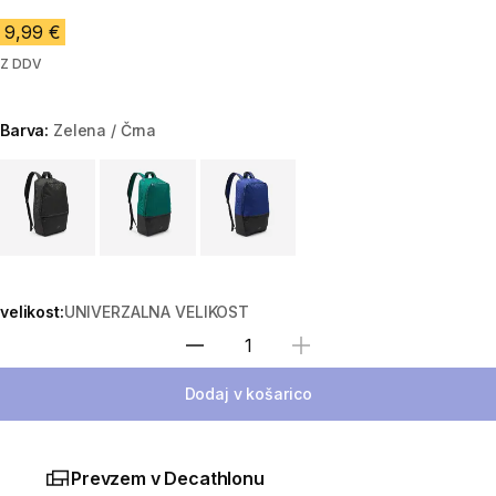
9,99 €
Z DDV
Barva:
Zelena / Črna
Choose a variant
velikost:
UNIVERZALNA VELIKOST
Izberite količino
Dodaj v košarico
Prevzem v Decathlonu