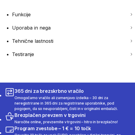
Funkcije
Uporaba in nega
Tehnične lastnosti
Testiranje
365 dni za brezskrbno vračilo
Omogočamo vračilo ali zamenjavo izdelka – 30 dni za
neregistrirane in 365 dni za registrirane uporabnike, pod
pogojem, da so neuporabljeni, čisti in v originalni embalaži.
Brezplačen prevzem v trgovini
Naročite online, prevzemite v trgovini – hitro in brezplačno!
Program zvestobe – 1 € = 10 točk