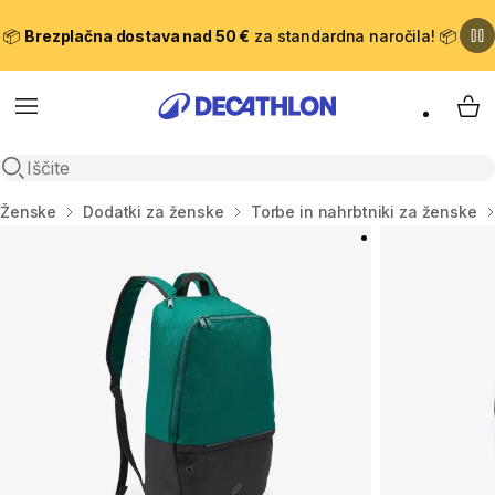
📦
Brezplačna dostava nad 50 €
za standardna naročila! 📦
Meni
Moj
Odpri iskanje
Domov
Ženske
Dodatki za ženske
Torbe in nahrbtniki za ženske