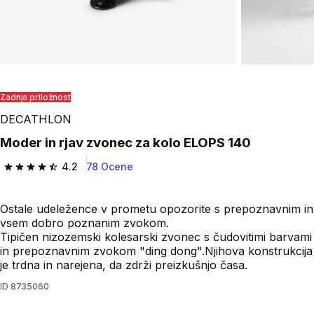
Zadnja priložnost
DECATHLON
Moder in rjav zvonec za kolo ELOPS 140
4.2
78 Ocene
4.2 od 5 zvezdic from 78 ocene
Ostale udeležence v prometu opozorite s prepoznavnim in
vsem dobro poznanim zvokom.
Tipičen nizozemski kolesarski zvonec s čudovitimi barvami
in prepoznavnim zvokom "ding dong".Njihova konstrukcija
je trdna in narejena, da zdrži preizkušnjo časa.
ID
8735060