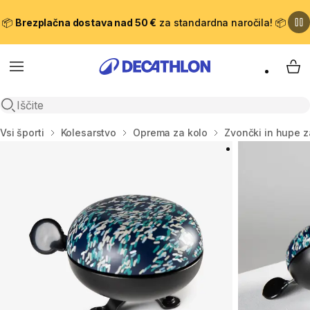
📦
Brezplačna dostava nad 50 €
za standardna naročila! 📦
Meni
Moj
Odpri iskanje
Domov
Vsi športi
Kolesarstvo
Oprema za kolo
Zvončki in hupe z