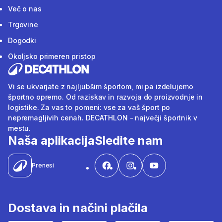
Več o nas
Trgovine
Dogodki
Okoljsko primeren pristop
Vi se ukvarjate z najljubšim športom, mi pa izdelujemo
športno opremo. Od raziskav in razvoja do proizvodnje in
logistike. Za vas to pomeni: vse za vaš šport po
nepremagljivih cenah. DECATHLON - največji športnik v
mestu.
Naša aplikacija
Sledite nam
Prenesi
Dostava in načini plačila