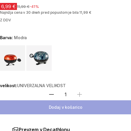
6,99 €
Cena pred znižanjem
11,99 €
-41%
Najnižja cena v 30 dneh pred popustom je bila 11,99 €
Z DDV
Barva:
Modra
Choose a variant
velikost:
UNIVERZALNA VELIKOST
Izberite količino
Dodaj v košarico
Prevzem v Decathlonu