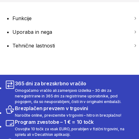
Funkcije
Uporaba in nega
Tehnične lastnosti
365 dni za brezskrbno vračilo
Omogočamo vračilo ali zamenjavo izdelka – 30 dni za
neregistrirane in 365 dni za registrirane uporabnike, pod
pogojem, da so neuporabljeni, čisti in v originalni embalaži.
Brezplačen prevzem v trgovini
Naročite online, prevzemite v trgovini – hitro in brezplačno!
Program zvestobe – 1 € = 10 točk
Osvojite 10 točk za vsak EURO, porabljen v fizični trgovini, na
spletu ali v Decathlon aplikaciji.