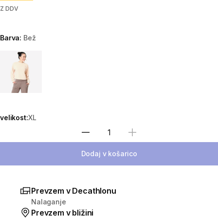
Z DDV
Barva:
Bež
Choose a variant
velikost:
XL
Izberite količino
Dodaj v košarico
Prevzem v Decathlonu
Nalaganje
Prevzem v bližini