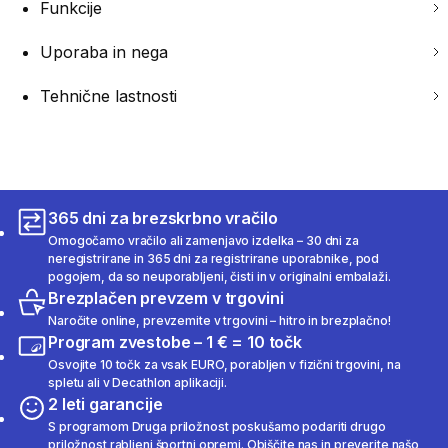
Funkcije
Uporaba in nega
Tehnične lastnosti
365 dni za brezskrbno vračilo
Omogočamo vračilo ali zamenjavo izdelka – 30 dni za
neregistrirane in 365 dni za registrirane uporabnike, pod
pogojem, da so neuporabljeni, čisti in v originalni embalaži.
Brezplačen prevzem v trgovini
Naročite online, prevzemite v trgovini – hitro in brezplačno!
Program zvestobe – 1 € = 10 točk
Osvojite 10 točk za vsak EURO, porabljen v fizični trgovini, na
spletu ali v Decathlon aplikaciji.
2 leti garancije
S programom Druga priložnost poskušamo podariti drugo
priložnost rabljeni športni opremi. Obiščite nas in preverite našo