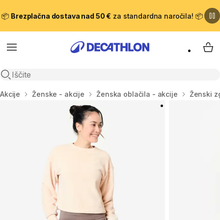
📦
Brezplačna dostava nad 50 €
za standardna naročila! 📦
Meni
Moj
Odpri iskanje
Domov
Akcije
Ženske - akcije
Ženska oblačila - akcije
Ženski zg