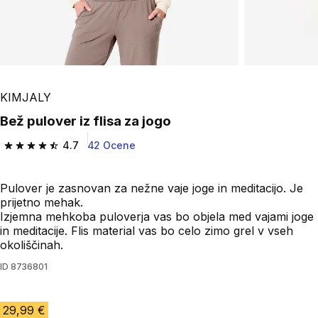
Play Video
KIMJALY
Bež pulover iz flisa za jogo
4.7
42 Ocene
4.7 od 5 zvezdic from 42 ocene
Pulover je zasnovan za nežne vaje joge in meditacijo. Je
prijetno mehak.
Izjemna mehkoba puloverja vas bo objela med vajami joge
in meditacije. Flis material vas bo celo zimo grel v vseh
okoliščinah.
ID
8736801
29,99 €