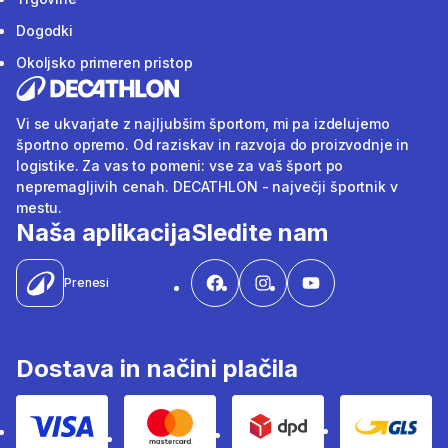
Dogodki
Okoljsko primeren pristop
Vi se ukvarjate z najljubšim športom, mi pa izdelujemo
športno opremo. Od raziskav in razvoja do proizvodnje in
logistike. Za vas to pomeni: vse za vaš šport po
nepremagljivih cenah. DECATHLON - največji športnik v
mestu.
Naša aplikacija
Sledite nam
Prenesi
Dostava in načini plačila
Visa
Mastercard
Dpd
Gls