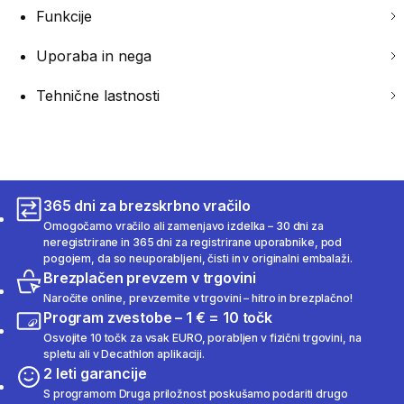
Funkcije
Uporaba in nega
Tehnične lastnosti
365 dni za brezskrbno vračilo
Omogočamo vračilo ali zamenjavo izdelka – 30 dni za
neregistrirane in 365 dni za registrirane uporabnike, pod
pogojem, da so neuporabljeni, čisti in v originalni embalaži.
Brezplačen prevzem v trgovini
Naročite online, prevzemite v trgovini – hitro in brezplačno!
Program zvestobe – 1 € = 10 točk
Osvojite 10 točk za vsak EURO, porabljen v fizični trgovini, na
spletu ali v Decathlon aplikaciji.
2 leti garancije
S programom Druga priložnost poskušamo podariti drugo