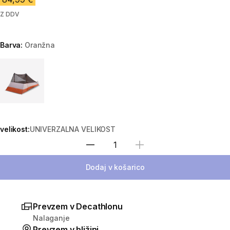
Z DDV
Barva:
Oranžna
Choose a variant
velikost:
UNIVERZALNA VELIKOST
Izberite količino
Dodaj v košarico
Prevzem v Decathlonu
Nalaganje
Prevzem v bližini