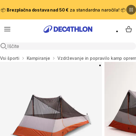
📦
Brezplačna dostava nad 50 €
za standardna naročila! 📦
Meni
Moj
Odpri iskanje
Domov
Vsi športi
Kampiranje
Vzdrževanje in popravilo kamp opre