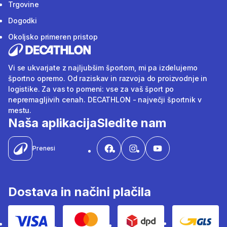
Trgovine
Dogodki
Okoljsko primeren pristop
Vi se ukvarjate z najljubšim športom, mi pa izdelujemo
športno opremo. Od raziskav in razvoja do proizvodnje in
logistike. Za vas to pomeni: vse za vaš šport po
nepremagljivih cenah. DECATHLON - največji športnik v
mestu.
Naša aplikacija
Sledite nam
Prenesi
Dostava in načini plačila
Visa
Mastercard
Dpd
Gls