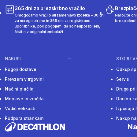
365 dni za brezskrbno vračilo
Brezplač
Omogočamo vračilo ali zamenjavo izdelka – 30 dni
Naročite onli
za neregistrirane in 365 dni za registrirane
brezplačno!
uporabnike, pod pogojem, da so neuporabljeni,
čisti in v originalni embalaži.
NAKUPI
STORITV
Pogoji dostave
Odkup šp
Prevzem v trgovini
Servis
Načini plačila
Druga pri
Menjave in vračila
Darilna ka
Vodič velikosti
Izposoja 
Podpora strankam
Nakup na 
Na