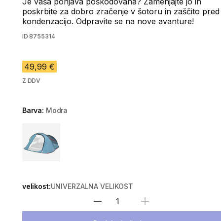
Je vaša ponjava poškodovana? Zamenjajte jo in
poskrbite za dobro zračenje v šotoru in zaščito pred
kondenzacijo. Odpravite se na nove avanture!
ID
8755314
49,99 €
Z DDV
Barva:
Modra
Choose a variant
velikost:
UNIVERZALNA VELIKOST
Izberite količino