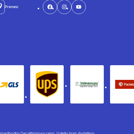
Prenesi
Gls
Ups
Intereuropa
Pac
a predhodno Decathlonovo ceno. Izdelki brez dodatkov.