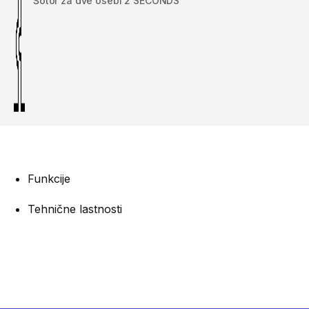
Šotor za dve osebi 2 SECONDS
Funkcije
Tehnične lastnosti