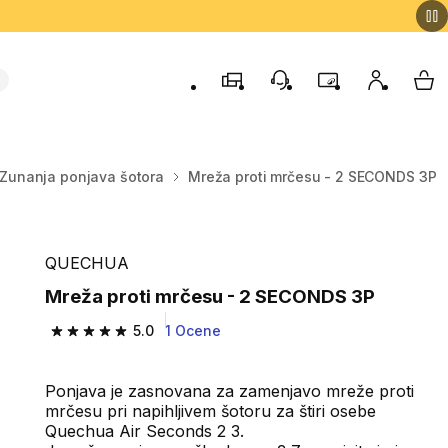
Trgovine
Podporo strankam
Program zvestob
Moj račun
Moj
Zunanja ponjava šotora
Mreža proti mrčesu - 2 SECONDS 3P
QUECHUA
Mreža proti mrčesu - 2 SECONDS 3P
5.0
1 Ocene
5.0 od 5 zvezdic from 1 ocene
Ponjava je zasnovana za zamenjavo mreže proti
mrčesu pri napihljivem šotoru za štiri osebe
Quechua Air Seconds 2 3.