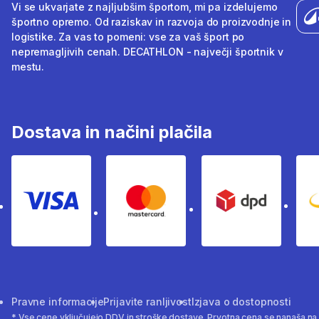
Vi se ukvarjate z najljubšim športom, mi pa izdelujemo
športno opremo. Od raziskav in razvoja do proizvodnje in
logistike. Za vas to pomeni: vse za vaš šport po
nepremagljivih cenah. DECATHLON - največji športnik v
mestu.
Dostava in načini plačila
Visa
Mastercard
Dpd
Pravne informacije
Prijavite ranljivost
Izjava o dostopnosti
* Vse cene vključujejo DDV in stroške dostave. Prvotna cena se nanaša n