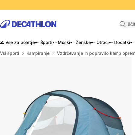
Odpri i
🌊 Vse za poletje
Športi
Moški
Ženske
Otroci
Dodatki
Domov
Vsi športi
Kampiranje
Vzdrževanje in popravilo kamp opre