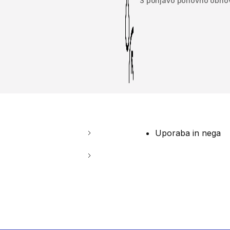
S ponjavo ponovno obnov
Uporaba in nega