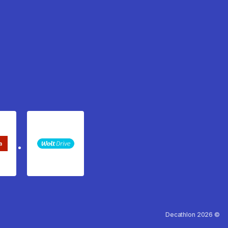
keta Sledenje pošiljki
WOLT
Decathlon 2026 ©