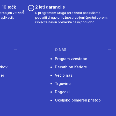
 10 točk
2 leti garancije
rabljen v fizični
S programom Druga priložnost poskušamo
aplikaciji.
podariti drugo priložnost rabljeni športni opremi.
Obiščite nas in preverite našo ponudbo.
O NAS
Program zvestobe
tkov
Decathlon Kariere
ger
Več o nas
Trgovine
Dogodki
Okoljsko primeren pristop