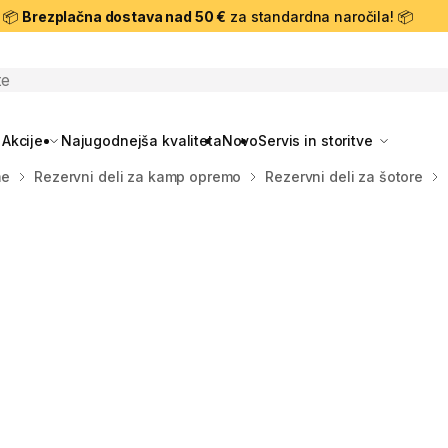
📦
Brezplačna dostava nad 50 €
za standardna naročila! 📦
skanje
Akcije
Najugodnejša kvaliteta
Novo
Servis in storitve
me
Rezervni deli za kamp opremo
Rezervni deli za šotore