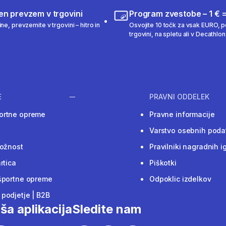
en prevzem v trgovini
Program zvestobe – 1 € =
ne, prevzemite v trgovini – hitro in
Osvojite 10 točk za vsak EURO, po
trgovini, na spletu ali v Decathlon 
E
PRAVNI ODDELEK
ortne opreme
Pravne informacije
Varstvo osebnih poda
ložnost
Pravilniki nagradnih i
rtica
Piškotki
športne opreme
Odpoklic izdelkov
podjetje | B2B
ša aplikacija
Sledite nam