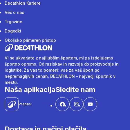
Decathlon Kariere
Več o nas
Trgovine
Dogodki
Okoljsko primeren pristop
Vi se ukvarjate z najljubšim športom, mi pa izdelujemo
športno opremo. Od raziskav in razvoja do proizvodnje in
logistike. Za vas to pomeni: vse za vaš šport po
nepremagljivih cenah. DECATHLON - največji športnik v
mestu.
Naša aplikacija
Sledite nam
Prenesi
Dostava in načini plačila