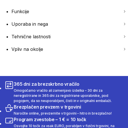
Funkcije
Uporaba in nega
Tehnične lastnosti
Vpliv na okolje
365 dni za brezskrbno vračilo
Omogočamo vračilo ali zamenjavo izdelka – 30 dni za
neregistrirane in 365 dni za registrirane uporabnike, pod
pogojem, da so neuporabljeni, čisti in v originalni embalaži.
Brezplačen prevzem v trgovini
Naročite online, prevzemite v trgovini – hitro in brezplačno!
Program zvestobe – 1 € = 10 točk
Osvojite 10 točk za vsak EURO, porabljen v fizični trgovini, na