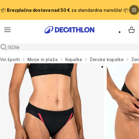
📦
Brezplačna dostava nad 50 €
za standardna naročila! 📦
Meni
Moj
Odpri iskanje
Domov
Vsi športi
Morje in plaža
Kopalke
Ženske kopalke
Žen