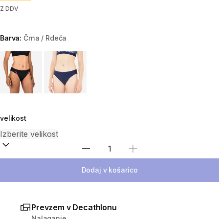
Z DDV
Barva:
Črna / Rdeča
Choose a variant
velikost
Izberite količino
Dodaj v košarico
Prevzem v Decathlonu
Nalaganje