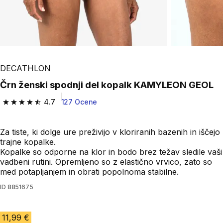
DECATHLON
Črn ženski spodnji del kopalk KAMYLEON GEOL
4.7
127 Ocene
4.7 od 5 zvezdic from 127 ocene
Za tiste, ki dolge ure preživijo v kloriranih bazenih in iščejo
trajne kopalke.
Kopalke so odporne na klor in bodo brez težav sledile vaši
vadbeni rutini. Opremljeno so z elastično vrvico, zato so
med potapljanjem in obrati popolnoma stabilne.
ID
8851675
11,99 €