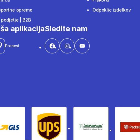
športne opreme
Odpoklic izdelkov
podjetje | B2B
ša aplikacija
Sledite nam
Prenesi
Gls
Ups
Intereuropa
Pac