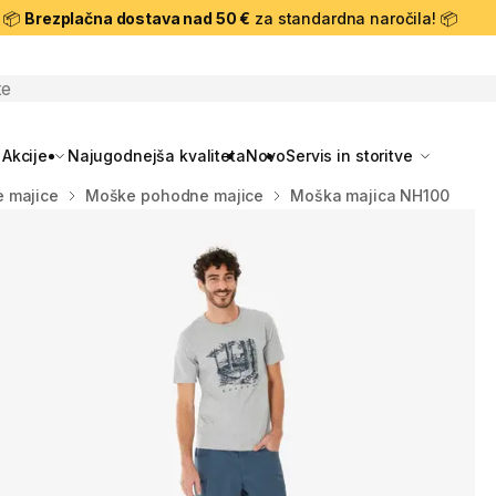
📦
Brezplačna dostava nad 50 €
za standardna naročila! 📦
skanje
Akcije
Najugodnejša kvaliteta
Novo
Servis in storitve
 majice
Moške pohodne majice
Moška majica NH100