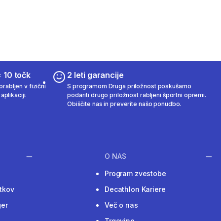
 10 točk
2 leti garancije
rabljen v fizični
S programom Druga priložnost poskušamo
aplikaciji.
podariti drugo priložnost rabljeni športni opremi.
Obiščite nas in preverite našo ponudbo.
O NAS
Program zvestobe
tkov
Decathlon Kariere
ger
Več o nas
Trgovine