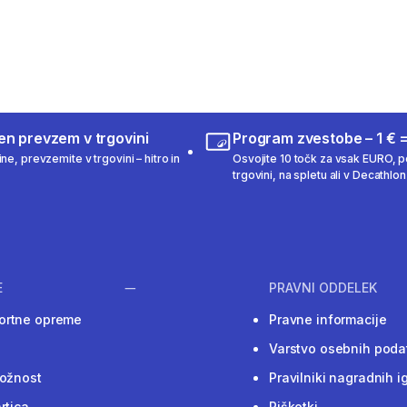
en prevzem v trgovini
Program zvestobe – 1 € =
ne, prevzemite v trgovini – hitro in
Osvojite 10 točk za vsak EURO, po
trgovini, na spletu ali v Decathlon 
E
PRAVNI ODDELEK
ortne opreme
Pravne informacije
Varstvo osebnih poda
ložnost
Pravilniki nagradnih i
rtica
Piškotki