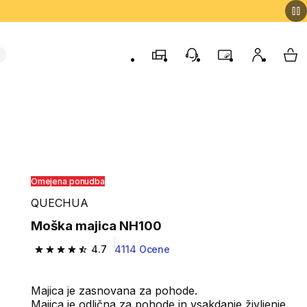
Trgovine
Podporo strankam
Program zvestob
Moj račun
Moj
Omejena ponudba
QUECHUA
Moška majica NH100
4.7
4114 Ocene
4.7 od 5 zvezdic from 4114 ocene
Majica je zasnovana za pohode.
Majica je odlična za pohode in vsakdanje življenje.