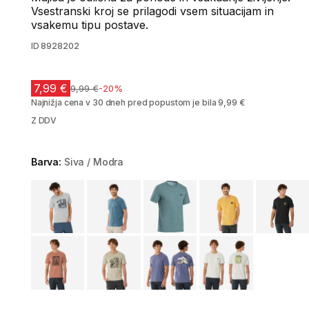
Vsestranski kroj se prilagodi vsem situacijam in
vsakemu tipu postave.
ID
8928202
7,99 €
Cena pred znižanjem
9,99 €
-20%
Najnižja cena v 30 dneh pred popustom je bila 9,99 €
Z DDV
Barva:
Siva / Modra
Choose a variant