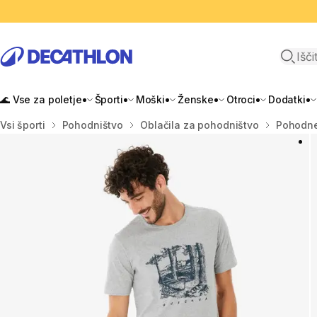
Odpri i
🌊 Vse za poletje
Športi
Moški
Ženske
Otroci
Dodatki
Domov
Vsi športi
Pohodništvo
Oblačila za pohodništvo
Pohodne