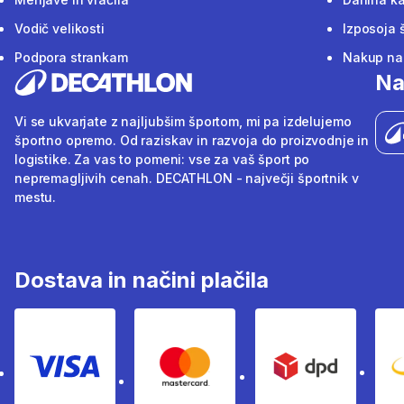
Vodič velikosti
Izposoja 
Podpora strankam
Nakup na 
Na
Vi se ukvarjate z najljubšim športom, mi pa izdelujemo
športno opremo. Od raziskav in razvoja do proizvodnje in
logistike. Za vas to pomeni: vse za vaš šport po
nepremagljivih cenah. DECATHLON - največji športnik v
mestu.
Dostava in načini plačila
Visa
Mastercard
Dpd