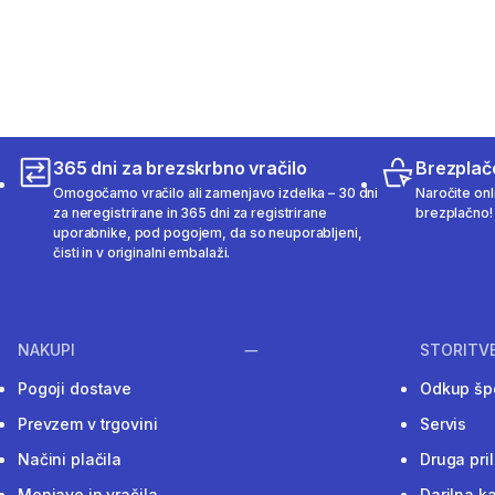
365 dni za brezskrbno vračilo
Brezplač
Omogočamo vračilo ali zamenjavo izdelka – 30 dni
Naročite onli
za neregistrirane in 365 dni za registrirane
brezplačno!
uporabnike, pod pogojem, da so neuporabljeni,
čisti in v originalni embalaži.
NAKUPI
STORITV
Pogoji dostave
Odkup šp
Prevzem v trgovini
Servis
Načini plačila
Druga pri
Menjave in vračila
Darilna ka