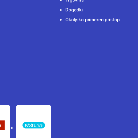
Dogodki
Okoljsko primeren pristop
keta Sledenje pošiljki
WOLT