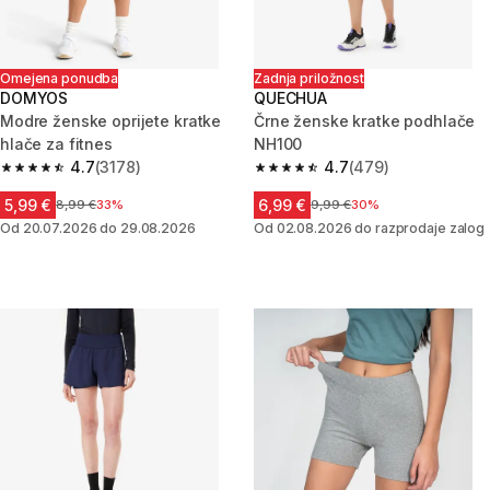
Omejena ponudba
Zadnja priložnost
DOMYOS
QUECHUA
Modre ženske oprijete kratke
Črne ženske kratke podhlače
hlače za fitnes
NH100
4.7
(3178)
4.7
(479)
4.7 od 5 zvezdic from 3178 ocene
4.7 od 5 zvezdic from 479 oce
5,99 €
6,99 €
Cena pred znižanjem
8,99 €
33%
Cena pred znižanjem
9,99 €
30%
Od 20.07.2026 do 29.08.2026
Od 02.08.2026 do razprodaje zalog