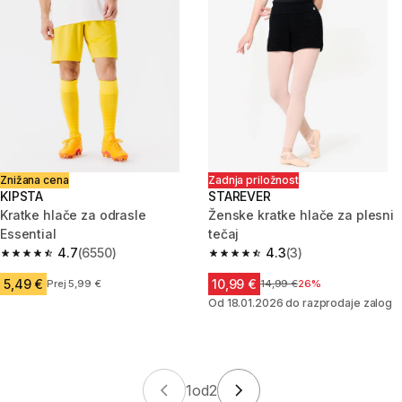
Znižana cena
Zadnja priložnost
KIPSTA
STAREVER
Kratke hlače za odrasle
Ženske kratke hlače za plesni
Essential
tečaj
4.7
(6550)
4.3
(3)
4.7 od 5 zvezdic from 6550 ocene
4.3 od 5 zvezdic from 3 ocene
5,49 €
10,99 €
Prej 5,99 €
Cena pred znižanjem
14,99 €
26%
Od 18.01.2026 do razprodaje zalog
1
od
2