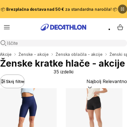
📦
Brezplačna dostava nad 50 €
za standardna naročila! 📦
Meni
Moj
Odpri iskanje
Domov
Akcije
Ženske - akcije
Ženska oblačila - akcije
Ženski sp
Ženske kratke hlače - akcije
35 izdelki
Skrij filtre
Razvrsti po:
(optiona