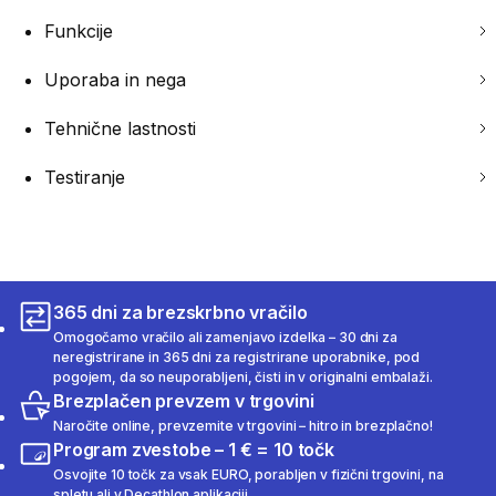
Funkcije
Uporaba in nega
Tehnične lastnosti
Testiranje
365 dni za brezskrbno vračilo
Omogočamo vračilo ali zamenjavo izdelka – 30 dni za
neregistrirane in 365 dni za registrirane uporabnike, pod
pogojem, da so neuporabljeni, čisti in v originalni embalaži.
Brezplačen prevzem v trgovini
Naročite online, prevzemite v trgovini – hitro in brezplačno!
Program zvestobe – 1 € = 10 točk
Osvojite 10 točk za vsak EURO, porabljen v fizični trgovini, na
spletu ali v Decathlon aplikaciji.