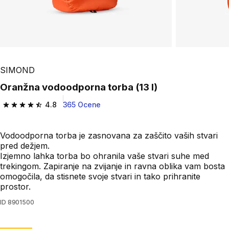
SIMOND
Oranžna vodoodporna torba (13 l)
4.8
365 Ocene
4.8 od 5 zvezdic from 365 ocene
Vodoodporna torba je zasnovana za zaščito vaših stvari
pred dežjem.
Izjemno lahka torba bo ohranila vaše stvari suhe med
trekingom. Zapiranje na zvijanje in ravna oblika vam bosta
omogočila, da stisnete svoje stvari in tako prihranite
prostor.
ID
8901500