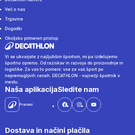
Več o nas
Trgovine
Dogodki
Okoljsko primeren pristop
Vi se ukvarjate z najljubšim športom, mi pa izdelujemo
športno opremo. Od raziskav in razvoja do proizvodnje in
logistike. Za vas to pomeni: vse za vaš šport po
nepremagljivih cenah. DECATHLON - največji športnik v
mestu.
Naša aplikacija
Sledite nam
Prenesi
Dostava in načini plačila