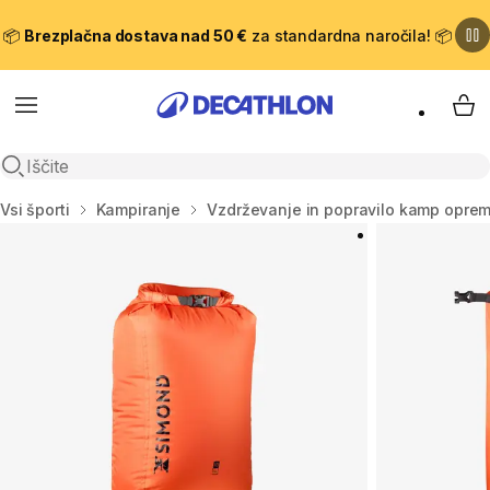
📦
Brezplačna dostava nad 50 €
za standardna naročila! 📦
Meni
Moj
Odpri iskanje
Domov
Vsi športi
Kampiranje
Vzdrževanje in popravilo kamp opre