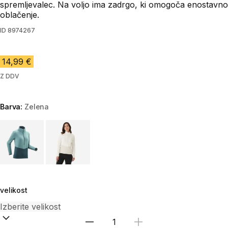
spremljevalec. Na voljo ima zadrgo, ki omogoča enostavno
oblačenje.
ID
8974267
14,99 €
Z DDV
Barva:
Zelena
Choose a variant
velikost
Izberite količino