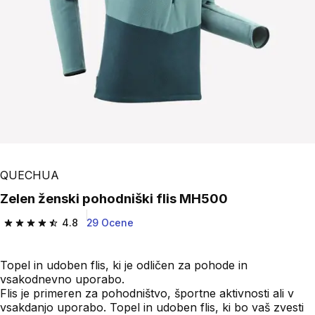
QUECHUA
Zelen ženski pohodniški flis MH500
4.8
29 Ocene
4.8 od 5 zvezdic from 29 ocene
Topel in udoben flis, ki je odličen za pohode in
vsakodnevno uporabo.
Flis je primeren za pohodništvo, športne aktivnosti ali v
vsakdanjo uporabo. Topel in udoben flis, ki bo vaš zvesti