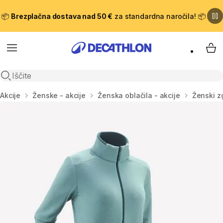
📦
Brezplačna dostava nad 50 €
za standardna naročila! 📦
Meni
Moj
Odpri iskanje
Domov
Akcije
Ženske - akcije
Ženska oblačila - akcije
Ženski zg