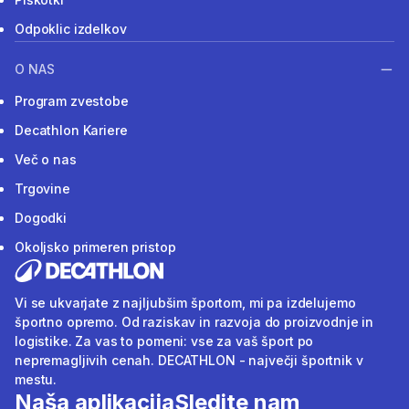
Odpoklic izdelkov
O NAS
Program zvestobe
Decathlon Kariere
Več o nas
Trgovine
Dogodki
Okoljsko primeren pristop
Vi se ukvarjate z najljubšim športom, mi pa izdelujemo
športno opremo. Od raziskav in razvoja do proizvodnje in
logistike. Za vas to pomeni: vse za vaš šport po
nepremagljivih cenah. DECATHLON - največji športnik v
mestu.
Naša aplikacija
Sledite nam