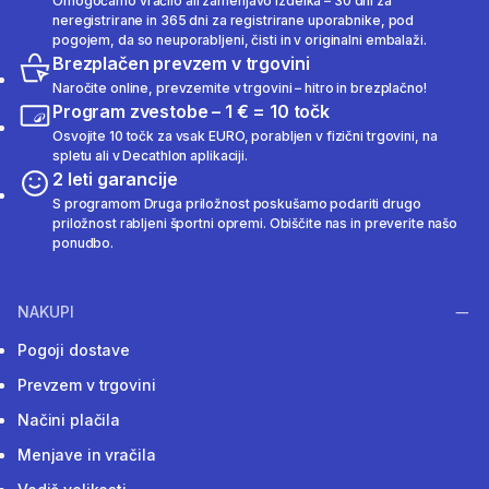
Omogočamo vračilo ali zamenjavo izdelka – 30 dni za
neregistrirane in 365 dni za registrirane uporabnike, pod
pogojem, da so neuporabljeni, čisti in v originalni embalaži.
Brezplačen prevzem v trgovini
Naročite online, prevzemite v trgovini – hitro in brezplačno!
Program zvestobe – 1 € = 10 točk
Osvojite 10 točk za vsak EURO, porabljen v fizični trgovini, na
spletu ali v Decathlon aplikaciji.
2 leti garancije
S programom Druga priložnost poskušamo podariti drugo
priložnost rabljeni športni opremi. Obiščite nas in preverite našo
ponudbo.
NAKUPI
Pogoji dostave
Prevzem v trgovini
Načini plačila
Menjave in vračila