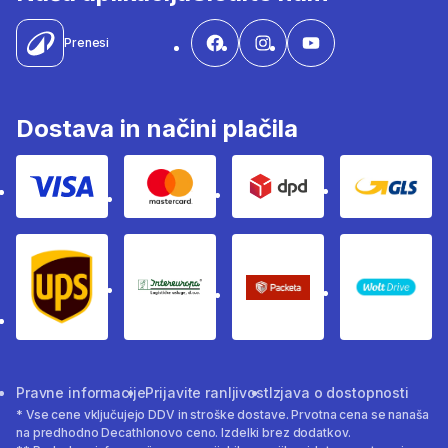
Prenesi
Dostava in načini plačila
Visa
Mastercard
Dpd
Gls
Ups
Intereuropa
Packeta Sledenje pošilj
WOLT
Pravne informacije
Prijavite ranljivost
Izjava o dostopnosti
* Vse cene vključujejo DDV in stroške dostave. Prvotna cena se nanaša
na predhodno Decathlonovo ceno. Izdelki brez dodatkov.