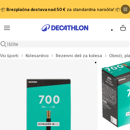
📦
Brezplačna dostava nad 50 €
za standardna naročila! 📦
Meni
Moj
Odpri iskanje
Domov
Vsi športi
Kolesarstvo
Rezervni deli za kolesa
Obroči, pl