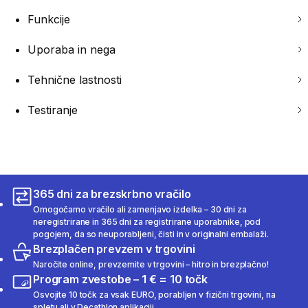
Funkcije
Uporaba in nega
Tehnične lastnosti
Testiranje
365 dni za brezskrbno vračilo
Omogočamo vračilo ali zamenjavo izdelka – 30 dni za
neregistrirane in 365 dni za registrirane uporabnike, pod
pogojem, da so neuporabljeni, čisti in v originalni embalaži.
Brezplačen prevzem v trgovini
Naročite online, prevzemite v trgovini – hitro in brezplačno!
Program zvestobe – 1 € = 10 točk
Osvojite 10 točk za vsak EURO, porabljen v fizični trgovini, na
spletu ali v Decathlon aplikaciji.