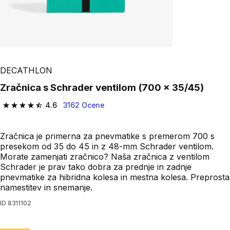
DECATHLON
Zračnica s Schrader ventilom (700 x 35/45)
4.6
3162 Ocene
4.6 od 5 zvezdic from 3162 ocene
Zračnica je primerna za pnevmatike s premerom 700 s
presekom od 35 do 45 in z 48-mm Schrader ventilom.
Morate zamenjati zračnico? Naša zračnica z ventilom
Schrader je prav tako dobra za prednje in zadnje
pnevmatike za hibridna kolesa in mestna kolesa. Preprosta
namestitev in snemanje.
ID
8311102