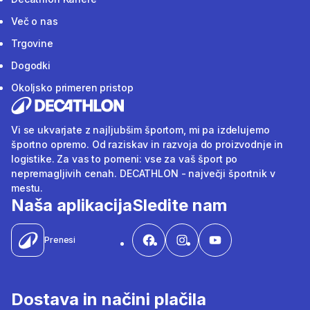
Več o nas
Trgovine
Dogodki
Okoljsko primeren pristop
Vi se ukvarjate z najljubšim športom, mi pa izdelujemo
športno opremo. Od raziskav in razvoja do proizvodnje in
logistike. Za vas to pomeni: vse za vaš šport po
nepremagljivih cenah. DECATHLON - največji športnik v
mestu.
Naša aplikacija
Sledite nam
Prenesi
Dostava in načini plačila