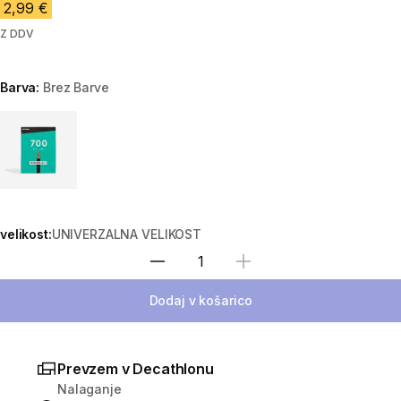
2,99 €
Z DDV
Barva:
Brez Barve
Choose a variant
velikost:
UNIVERZALNA VELIKOST
Izberite količino
Dodaj v košarico
Prevzem v Decathlonu
Nalaganje