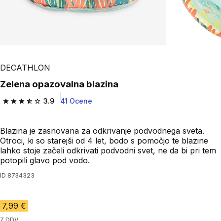
DECATHLON
Zelena opazovalna blazina
3.9
41 Ocene
3.9 od 5 zvezdic from 41 ocene
Blazina je zasnovana za odkrivanje podvodnega sveta.
Otroci, ki so starejši od 4 let, bodo s pomočjo te blazine
lahko stoje začeli odkrivati podvodni svet, ne da bi pri tem
potopili glavo pod vodo.
ID
8734323
7,99 €
Z DDV