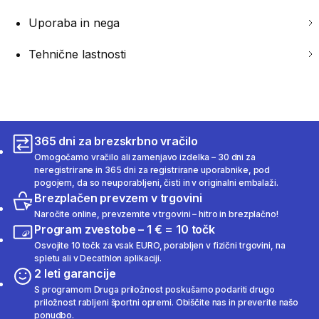
Uporaba in nega
Tehnične lastnosti
365 dni za brezskrbno vračilo
Omogočamo vračilo ali zamenjavo izdelka – 30 dni za
neregistrirane in 365 dni za registrirane uporabnike, pod
pogojem, da so neuporabljeni, čisti in v originalni embalaži.
Brezplačen prevzem v trgovini
Naročite online, prevzemite v trgovini – hitro in brezplačno!
Program zvestobe – 1 € = 10 točk
Osvojite 10 točk za vsak EURO, porabljen v fizični trgovini, na
spletu ali v Decathlon aplikaciji.
2 leti garancije
S programom Druga priložnost poskušamo podariti drugo
priložnost rabljeni športni opremi. Obiščite nas in preverite našo
ponudbo.