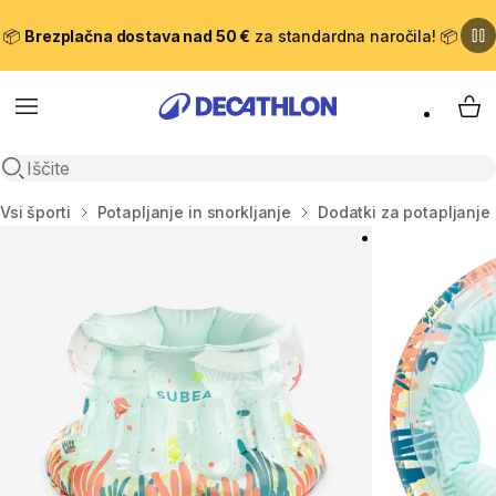
📦
Brezplačna dostava nad 50 €
za standardna naročila! 📦
Meni
Moj
Odpri iskanje
Domov
Vsi športi
Potapljanje in snorkljanje
Dodatki za potapljanje