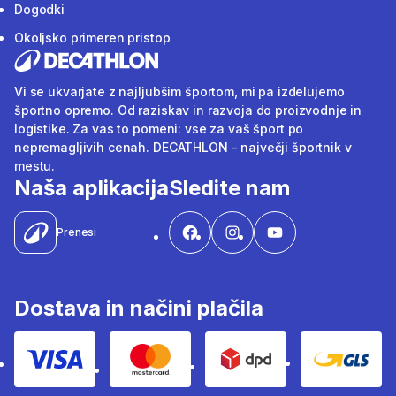
Dogodki
Okoljsko primeren pristop
Vi se ukvarjate z najljubšim športom, mi pa izdelujemo
športno opremo. Od raziskav in razvoja do proizvodnje in
logistike. Za vas to pomeni: vse za vaš šport po
nepremagljivih cenah. DECATHLON - največji športnik v
mestu.
Naša aplikacija
Sledite nam
Prenesi
Dostava in načini plačila
Visa
Mastercard
Dpd
Gls