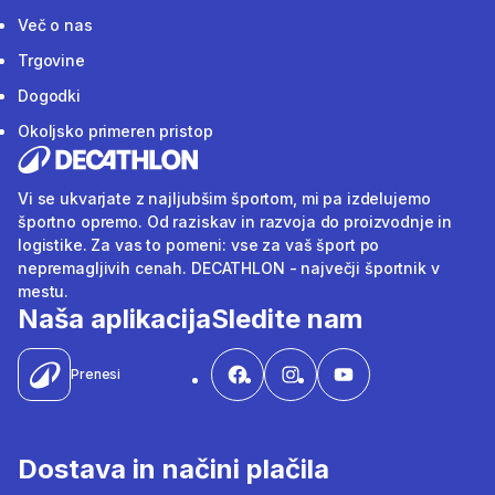
Več o nas
Trgovine
Dogodki
Okoljsko primeren pristop
Vi se ukvarjate z najljubšim športom, mi pa izdelujemo
športno opremo. Od raziskav in razvoja do proizvodnje in
logistike. Za vas to pomeni: vse za vaš šport po
nepremagljivih cenah. DECATHLON - največji športnik v
mestu.
Naša aplikacija
Sledite nam
Prenesi
Dostava in načini plačila