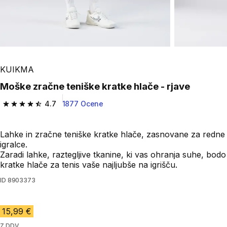
KUIKMA
Moške zračne teniške kratke hlače - rjave
4.7
1877 Ocene
4.7 od 5 zvezdic from 1877 ocene
Lahke in zračne teniške kratke hlače, zasnovane za redne
igralce.
Zaradi lahke, raztegljive tkanine, ki vas ohranja suhe, bodo
kratke hlače za tenis vaše najljubše na igrišču.
ID
8903373
15,99 €
Z DDV