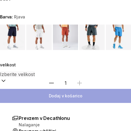
Barva:
Rjava
Choose a variant
velikost
Izberite količino
Dodaj v košarico
Prevzem v Decathlonu
Nalaganje