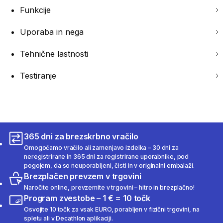
Funkcije
Uporaba in nega
Tehnične lastnosti
Testiranje
365 dni za brezskrbno vračilo
Omogočamo vračilo ali zamenjavo izdelka – 30 dni za
neregistrirane in 365 dni za registrirane uporabnike, pod
pogojem, da so neuporabljeni, čisti in v originalni embalaži.
Brezplačen prevzem v trgovini
Naročite online, prevzemite v trgovini – hitro in brezplačno!
Program zvestobe – 1 € = 10 točk
Osvojite 10 točk za vsak EURO, porabljen v fizični trgovini, na
spletu ali v Decathlon aplikaciji.