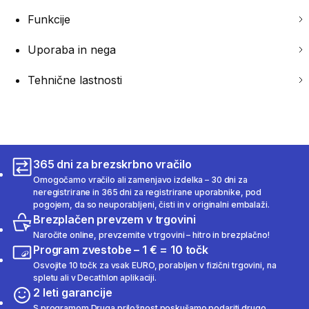
Funkcije
Uporaba in nega
Tehnične lastnosti
365 dni za brezskrbno vračilo
Omogočamo vračilo ali zamenjavo izdelka – 30 dni za
neregistrirane in 365 dni za registrirane uporabnike, pod
pogojem, da so neuporabljeni, čisti in v originalni embalaži.
Brezplačen prevzem v trgovini
Naročite online, prevzemite v trgovini – hitro in brezplačno!
Program zvestobe – 1 € = 10 točk
Osvojite 10 točk za vsak EURO, porabljen v fizični trgovini, na
spletu ali v Decathlon aplikaciji.
2 leti garancije
S programom Druga priložnost poskušamo podariti drugo