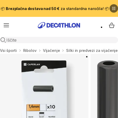
📦
Brezplačna dostava nad 50 €
za standardna naročila! 📦
Meni
Moj
Odpri iskanje
Domov
Vsi športi
Ribolov
Vijačenje
Silki in predvezi za vijačenje