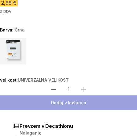
2,99 €
Z DDV
Barva:
Črna
Choose a variant
velikost:
UNIVERZALNA VELIKOST
Izberite količino
Dodaj v košarico
Prevzem v Decathlonu
Nalaganje